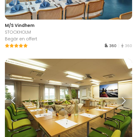
M/S Vindhem
STOCKHOLM
Begär en offert
360
360