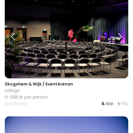
Skogshem & Wijk / EventArenan
Lidingö
Fr. 695 kr per person
500
550