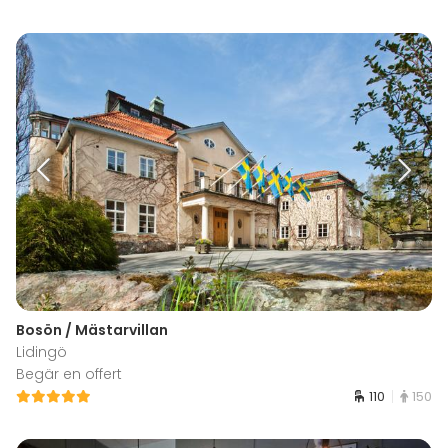
Bosön / Mästarvillan
Lidingö
Begär en offert
110
150