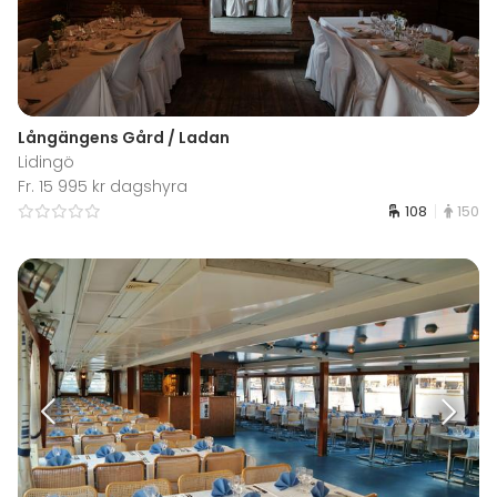
Långängens Gård / Ladan
Lidingö
Fr. 15 995 kr dagshyra
108
150