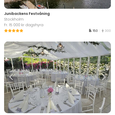
Junibackens Festvåning
Stockholm
Fr. 15 000 kr dagshyra
150
300