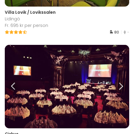
Villa Lovik / Lovikssalen
Lidingö
Fr. 695 kr per person
80
-
Cirkus