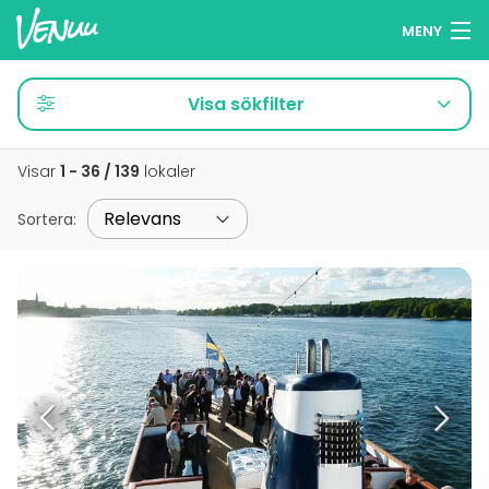
MENY
Sök lokaler
Visa sökfilter
Minneslista
Visar
1 - 36 / 139
lokaler
Logga in
Sortera
:
Svenska
Lägg till din lokal