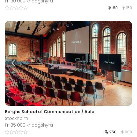
Fr. 30 000 kr dagshyra
80
150
Berghs School of Communication / Aula
Stockholm
Fr. 35 000 kr dagshyra
250
600