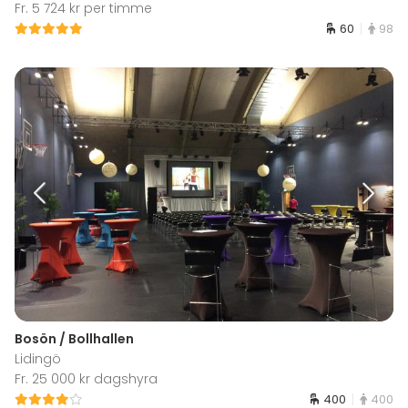
Fr. 5 724 kr per timme
60
98
Bosön / Bollhallen
Lidingö
Fr. 25 000 kr dagshyra
400
400