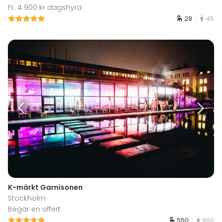
Fr. 4 900 kr dagshyra
28
45
K-märkt Garnisonen
Stockholm
Begär en offert
550
900