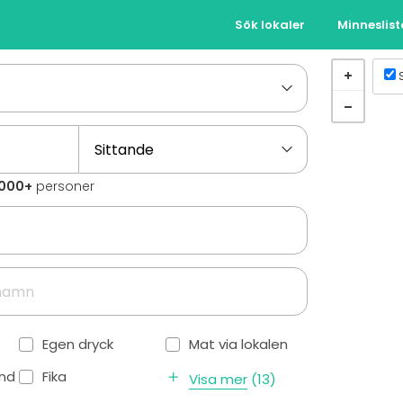
Sök lokaler
Minneslis
0000+
personer
Egen dryck
Mat via lokalen
ånd
Fika
Visa mer
(
13
)