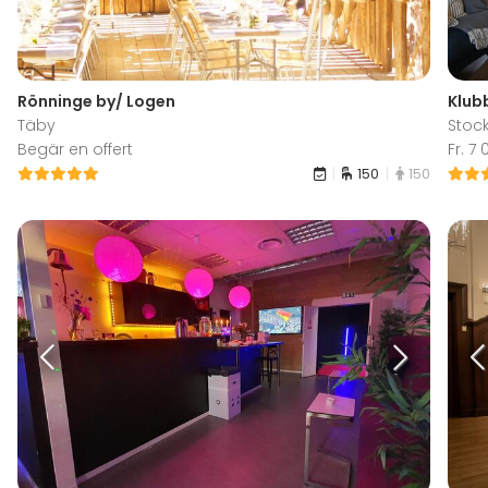
Rönninge by/ Logen
Klub
Täby
Stoc
Begär en offert
Fr. 7
150
150