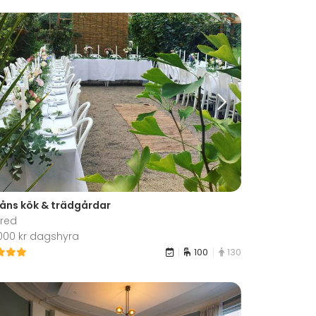
eåns kök & trädgårdar
red
 000 kr dagshyra
100
130