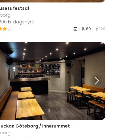
usets festsal
borg
 600 kr dagshyra
80
120
luckan Göteborg / Innerummet
borg