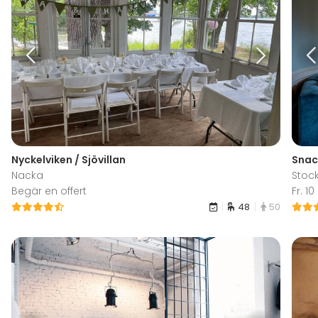
Nyckelviken / Sjövillan
Snac
Nacka
Stoc
Begär en offert
Fr. 1
48
50