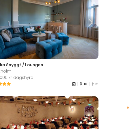
ka Snyggt / Loungen
kholm
0 000 kr dagshyra
10
15