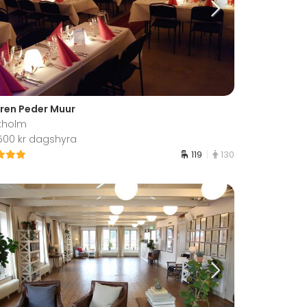
aren Peder Muur
kholm
 500 kr dagshyra
119
130