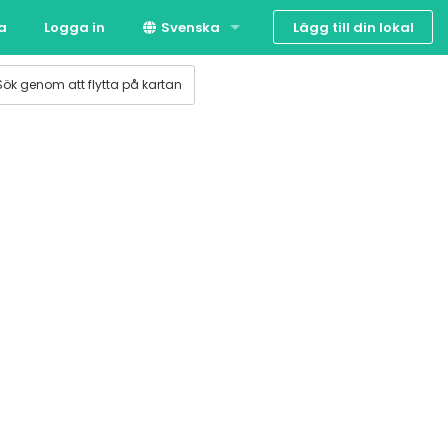
Lägg till din lokal
ta
Logga in
Svenska
Suomi
Sök genom att flytta på kartan
English