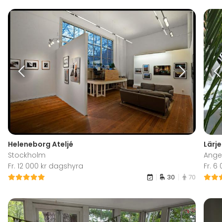
Heleneborg Ateljé
Lärj
Stockholm
Ange
Fr. 12 000 kr dagshyra
Fr. 6
30
70