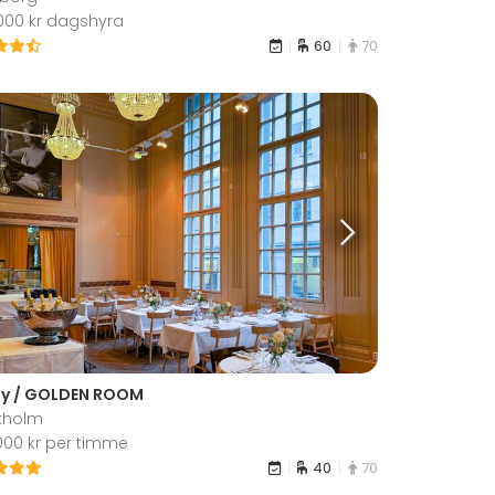
 000 kr dagshyra
60
70
ly / GOLDEN ROOM
kholm
 000 kr per timme
40
70