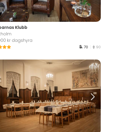
barnas Klubb
kholm
 000 kr dagshyra
70
90