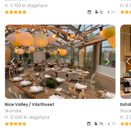
Fr. 3 700 kr dagshyra
Fr. 6
12
20
Nice Valley / Växthuset
Eata
Sköndal
Stoc
Fr. 12 000 kr dagshyra
Fr. 2
70
70