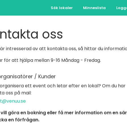
Sök lokaler
Minneslista
Logg
ntakta oss
r intresserad av att kontakta oss, så hittar du informat
är för att hjälpa mellan 9-16 Måndag - Fredag.
organisatörer / Kunder
organisera ett event och letar efter en lokal? Om du har 
a oss på mail:
t@venuu.se
vill göra en bokning eller få mer information om en sär
icka en förfrågan.