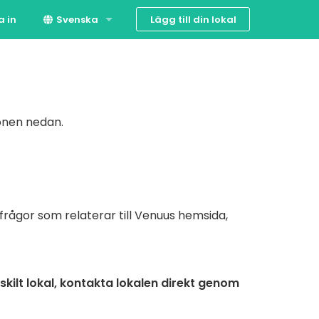
Lägg till din lokal
a in
Svenska
Suomi
English
ionen nedan.
frågor som relaterar till Venuus hemsida,
skilt lokal, kontakta lokalen direkt genom