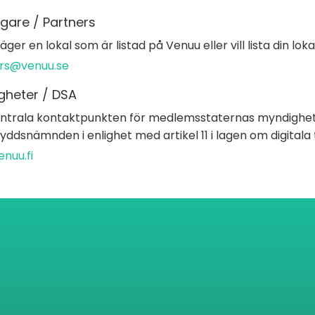
gare / Partners
ger en lokal som är listad på Venuu eller vill lista din loka
rs@venuu.se
gheter / DSA
ntrala kontaktpunkten för medlemsstaternas myndighet
ddsnämnden i enlighet med artikel 11 i lagen om digitala 
nuu.fi