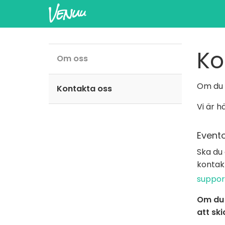
Ko
Om oss
Om du ä
Kontakta oss
Vi är h
Event
Ska du 
kontakt
suppor
Om du 
att sk