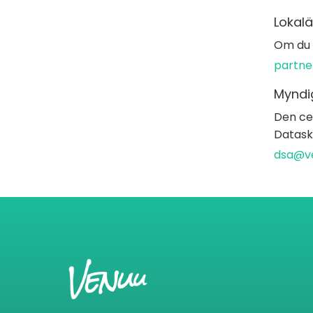
Lokalä
Om du ä
partne
Myndi
Den ce
Datasky
dsa@ve