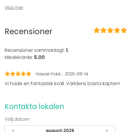
Visa mer
Sena events tillåtna
Högljudd musik OK
Dansgolv
Möjlighet att spela egen musik
Recensioner
Utomhusområde
Möjligheter för band
Recensioner sammanlagt:
1
,
Utrustning
Medelvärde:
5.00
Scen
Evenemang
Hawaii Poké
2025-06-14
Fest
Vi hade en fantastisk kväll. Världens bästa kapten!
Bröllop
Middag / Lunch
Möte
Kontakta lokalen
Konferens
Julbord / Julfest
Välj datum
Företagsevent
Företagsfest
‹
augusti 2026
›