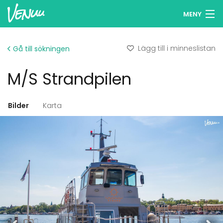
MENY
Sök lokaler
Lägg till i minneslistan
Gå till sökningen
Minneslista
M/S Strandpilen
Logga in
Svenska
Bilder
Karta
Lägg till din lokal