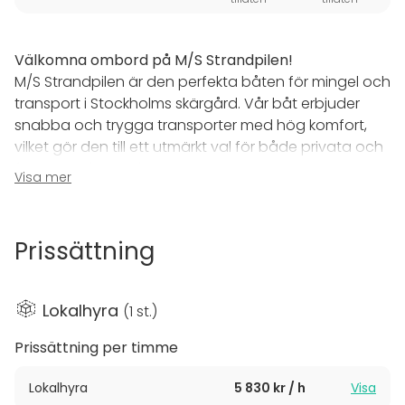
Välkomna ombord på M/S Strandpilen!
M/S Strandpilen är den perfekta båten för mingel och
transport i Stockholms skärgård. Vår båt erbjuder
snabba och trygga transporter med hög komfort,
vilket gör den till ett utmärkt val för både privata och
företagsrelaterade evenemang.
Visa mer
Mingel och avkoppling
Upplev Stockholms vackra skärgård från vårt rymliga
Prissättning
soldäck, perfekt för mingel och avkoppling. Njut av
den fantastiska utsikten och ta med egen mat och
dryck för en ännu mer personlig upplevelse. Vår
Lokalhyra
(
1 st.
)
mysiga salong har sittplatser för upp till 60 gäster
och soldäcket erbjuder ytterligare utrymme för
Prissättning per timme
mingel och njutning under resan.
Lokalhyra
5 830 kr / h
Visa