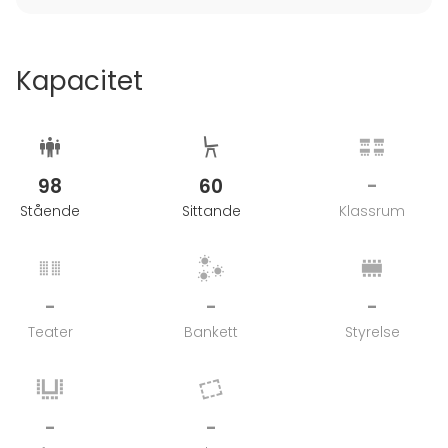
timmar kvällstid (efter 18:00).
Kapacitet
98
60
-
Stående
Sittande
Klassrum
-
-
-
Teater
Bankett
Styrelse
-
-