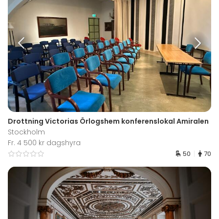
Drottning Victorias Örlogshem konferenslokal Amiralen
Stockholm
Fr. 4 500 kr dagshyra
50
70