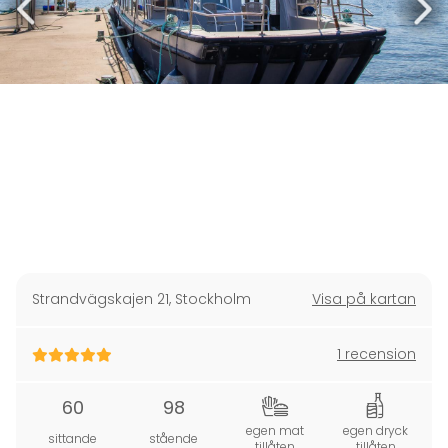
Strandvägskajen 21
,
Stockholm
Visa på kartan
1 recension
60
98
egen mat
egen dryck
sittande
stående
tillåten
tillåten