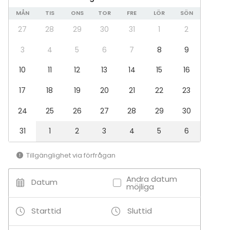
Team building / Kick Off
MÅN
TIS
ONS
TOR
FRE
LÖR
SÖN
Lokal
27
28
29
30
31
1
2
Skepp / Båt
Lokal vid vattnet
3
4
5
6
7
8
9
Terrass
10
11
12
13
14
15
16
Bar / Lounge
17
18
19
20
21
22
23
Aktiviteter
Utomhusaktiviteter
24
25
26
27
28
29
30
Båtturer / segling
31
1
2
3
4
5
6
Tilläggsuppgifter om aktiviteter
Tillgänglighet via förfrågan
Vi har goda samarbeten med ett flertal aktörer i
Andra datum
Stockholm och kan ordna paket med ett flertal olika
Datum
möjliga
aktiviteter.
Starttid
Sluttid