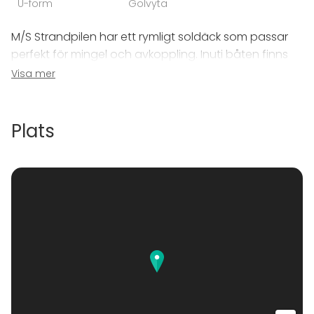
U-form
Golvyta
M/S Strandpilen har ett rymligt soldäck som passar
perfekt för mingel och avkoppling. Inuti båten finns
en mysig salong med sittplatser för upp till 60 gäster.
Visa mer
En toalett finns ombord för bekvämlighet.
Plats