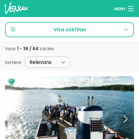
MENY
Sök lokaler
Visa sökfilter
Minneslista
Visar
1 - 36 / 64
lokaler
Logga in
Sortera
:
Svenska
Lägg till din lokal