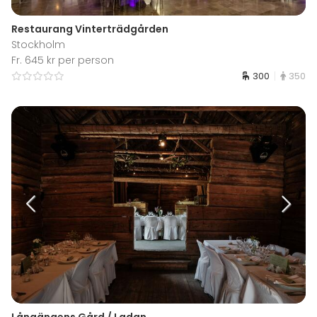
Restaurang Vinterträdgården
Stockholm
Fr. 645 kr per person
300
350
Långängens Gård / Ladan