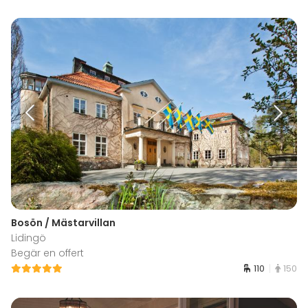
Bosön / Mästarvillan
Lidingö
Begär en offert
110
150