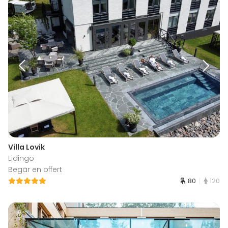
Villa Lovik
Lidingö
Begär en offert
80
120