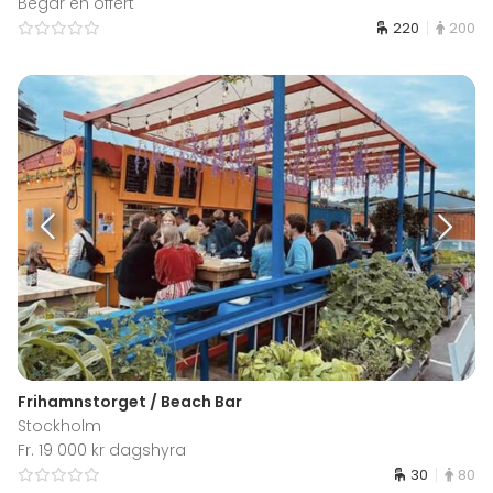
Begär en offert
220
200
Frihamnstorget / Beach Bar
Stockholm
Fr. 19 000 kr dagshyra
30
80