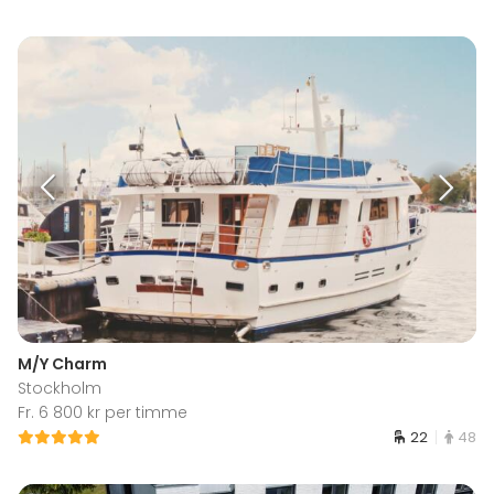
M/Y Charm
Stockholm
Fr. 6 800 kr per timme
22
48