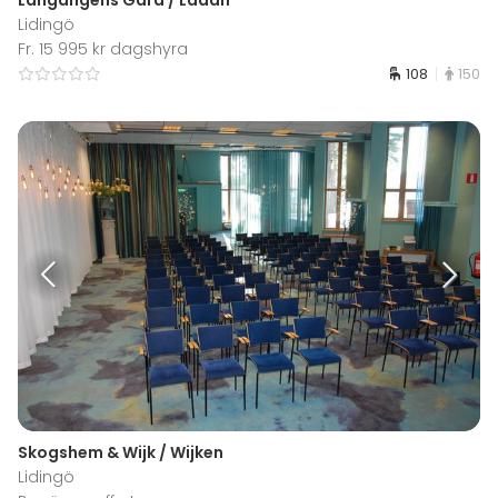
Lidingö
Fr. 15 995 kr dagshyra
108
150
Skogshem & Wijk / Wijken
Lidingö