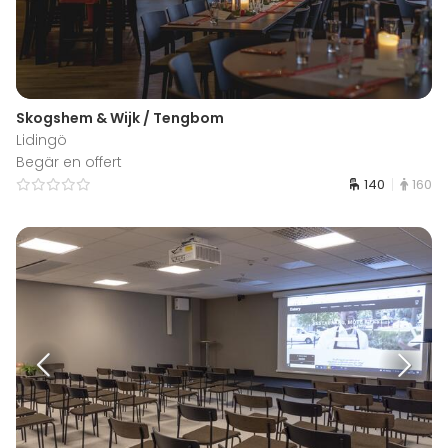
Skogshem & Wijk / Tengbom
Lidingö
Begär en offert
140
160