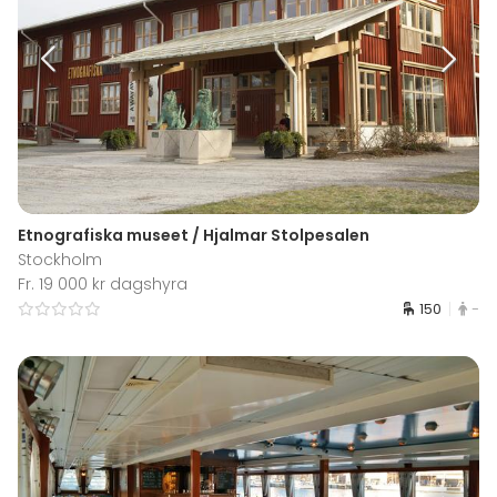
Etnografiska museet / Hjalmar Stolpesalen
Stockholm
Fr. 19 000 kr dagshyra
150
-