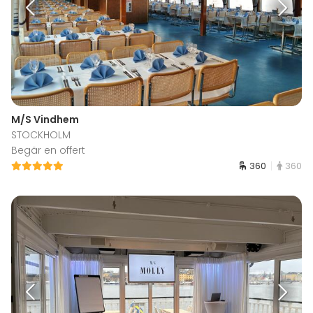
M/S Vindhem
STOCKHOLM
Begär en offert
360
360