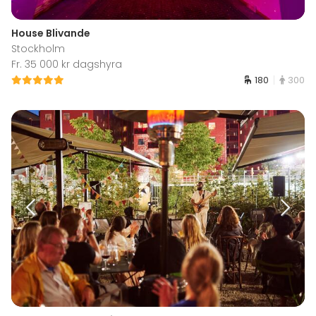
House Blivande
Stockholm
Fr. 35 000 kr dagshyra
180
300