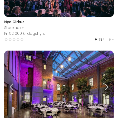
Nya Cirkus
Stockholm
Fr. 52 000 kr dagshyra
784
-