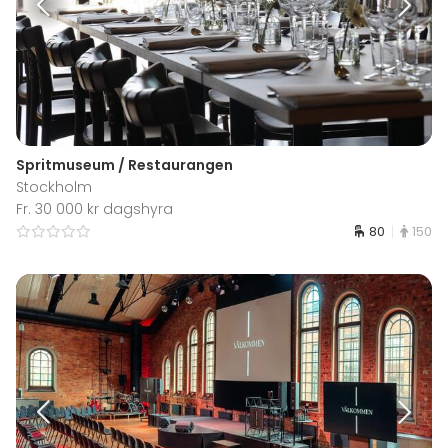
Spritmuseum / Restaurangen
Stockholm
Fr. 30 000 kr dagshyra
80
150