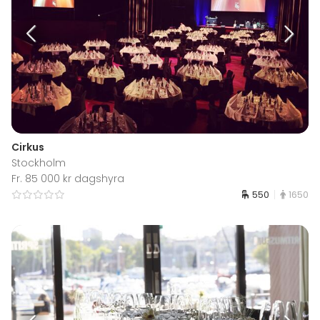
Cirkus
Stockholm
Fr. 85 000 kr dagshyra
550
1650