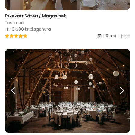
Eskekärr Säteri / Magasinet
Tostared
Fr. 16 500 kr dagshyra
100
150