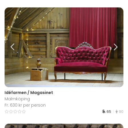
Idéfarmen / Magasinet
Malmköping
Fr. 630 kr per person
65
90