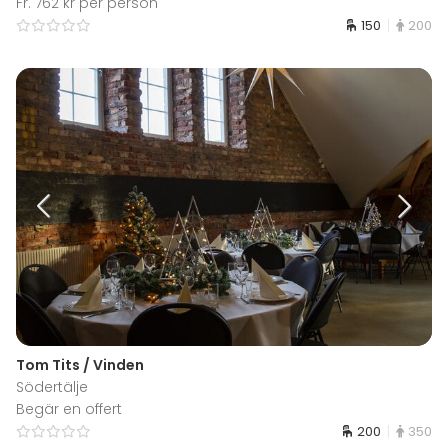
Fr. 762 kr per person
150
200
Tom Tits / Vinden
Södertälje
Begär en offert
200
350