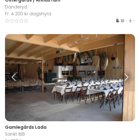
Danderyd
Fr. 4 200 kr dagshyra
10
-
Gamlegårds Lada
Sankt IBB