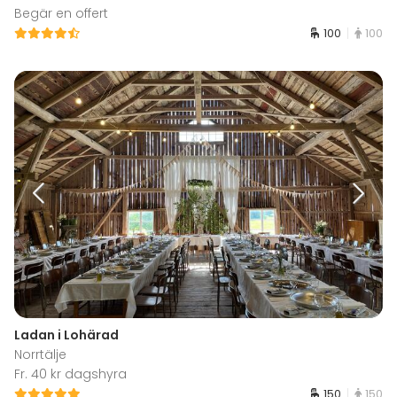
Begär en offert
100
100
Ladan i Lohärad
Norrtälje
Fr. 40 kr dagshyra
150
150