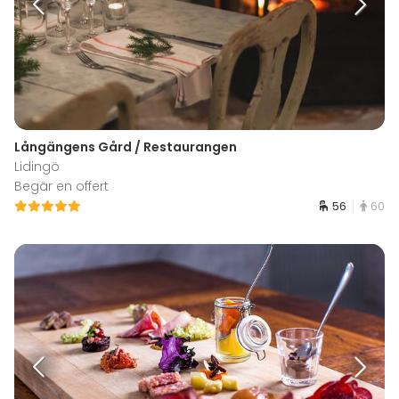
Långängens Gård / Restaurangen
Lidingö
Begär en offert
56
60