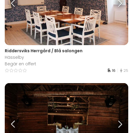
Riddersviks Herrgård / Blå salongen
Hässelby
Begär en offert
16
25