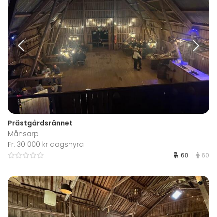
Prästgårdsrännet
Månsarp
Fr. 30 000 kr dagshyra
60
60