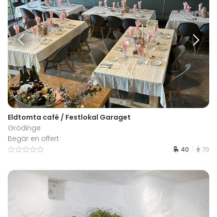
Eldtomta café / Festlokal Garaget
Grödinge
Begär en offert
40
70