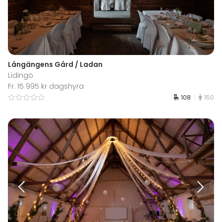
Långängens Gård / Ladan
Lidingö
Fr. 15 995 kr dagshyra
108
150