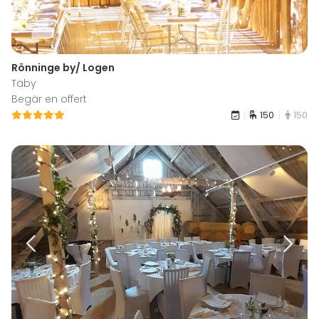
Rönninge by/ Logen
Täby
Begär en offert
150
150