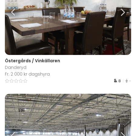
Östergårds / Vinkällaren
Danderyd
Fr. 2 000 kr dagshyra
8
-