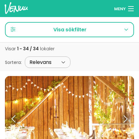
MENY
Sök lokaler
Visa sökfilter
Minneslista
Visar
1 - 34 / 34
lokaler
Logga in
Sortera
:
Svenska
Lägg till din lokal