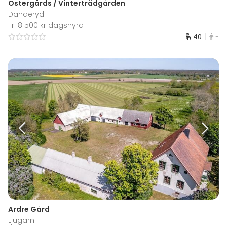
Östergårds / Vinterträdgården
Danderyd
Fr. 8 500 kr dagshyra
40
-
Ardre Gård
Ljugarn