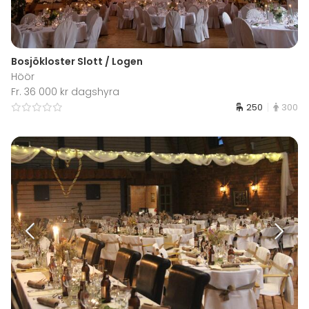
Bosjökloster Slott / Logen
Höör
Fr. 36 000 kr dagshyra
250
300