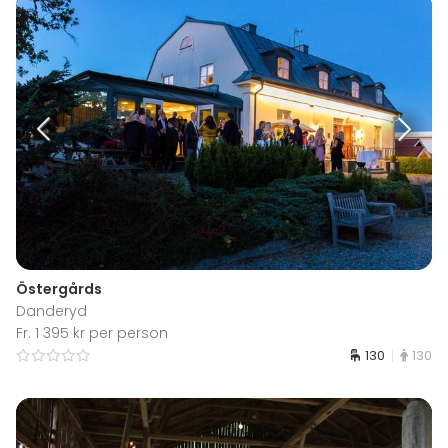
Östergårds
Danderyd
Fr. 1 395 kr per person
130
130