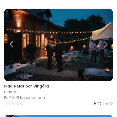
Flädie Mat och Vingård
Bjärred
Fr. 2 395 kr per person
110
110