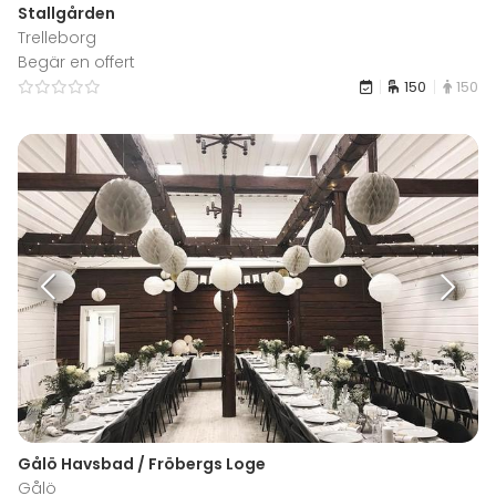
Stallgården
Trelleborg
Begär en offert
150
150
Gålö Havsbad / Fröbergs Loge
Gålö