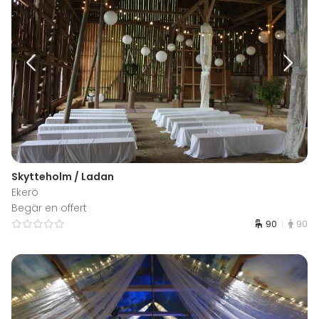
Skytteholm / Ladan
Ekerö
Begär en offert
90
90