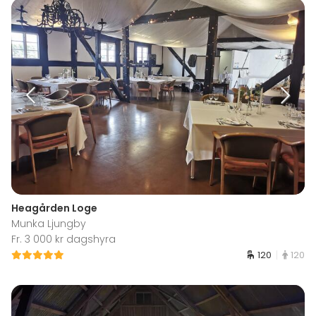
Heagården Loge
Munka Ljungby
Fr. 3 000 kr dagshyra
120
120