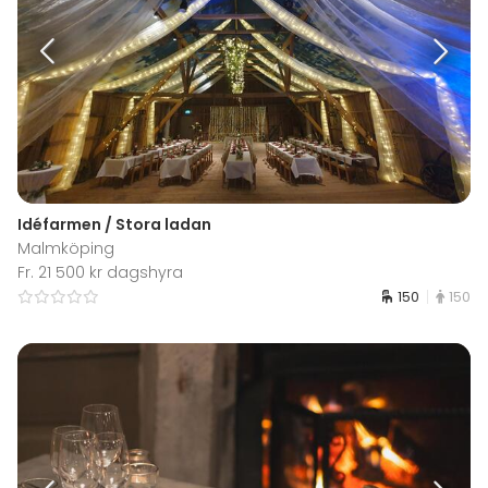
Idéfarmen / Stora ladan
Malmköping
Fr. 21 500 kr dagshyra
150
150