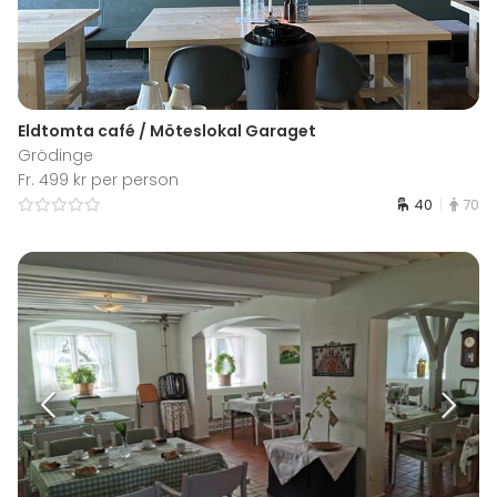
Eldtomta café / Möteslokal Garaget
Grödinge
Fr. 499 kr per person
40
70