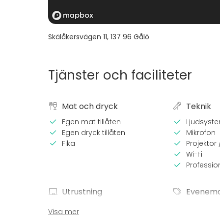
Skälåkersvägen 11
,
137 96
Gålö
Tjänster och faciliteter
Mat och dryck
Teknik
Egen mat tillåten
Ljudsyst
Egen dryck tillåten
Mikrofon
Fika
Projektor
Wi-Fi
Professio
Utrustning
Evenem
Scen
Fest
Visa mer
Servis
Bröllop