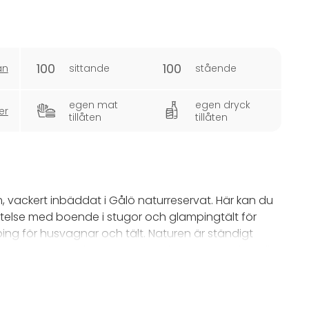
100
100
an
sittande
stående
egen mat
egen dryck
er
tillåten
tillåten
, vackert inbäddat i Gålö naturreservat. Här kan du
telse med boende i stugor och glampingtält för
ping för husvagnar och tält. Naturen är ständigt
er precis runt hörnet. Hos oss kan du anordna allt
va konferenser och kickoffer.