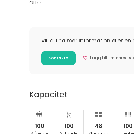
Offert
Varmt välkommen att kontakta oss för att disk
evenemanget!
Vill du ha mer information eller en 
Lägg till i minneslis
Kontakta
Kapacitet
100
100
48
100
Stående
Sittande
Klassrum
Teate