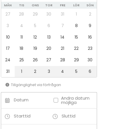
MÅN
TIS
ONS
TOR
FRE
LÖR
SÖN
27
28
29
30
31
1
2
3
4
5
6
7
8
9
10
11
12
13
14
15
16
17
18
19
20
21
22
23
24
25
26
27
28
29
30
31
1
2
3
4
5
6
Tillgänglighet via förfrågan
Andra datum
Datum
möjliga
Starttid
Sluttid