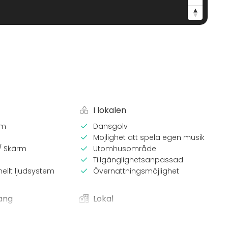
I lokalen
em
Dansgolv
Möjlighet att spela egen musik
 / Skärm
Utomhusområde
Tillgänglighetsanpassad
nellt ljudsystem
Övernattningsmöjlighet
ang
Lokal
Anpassningsbar lokal
Loge / Lada