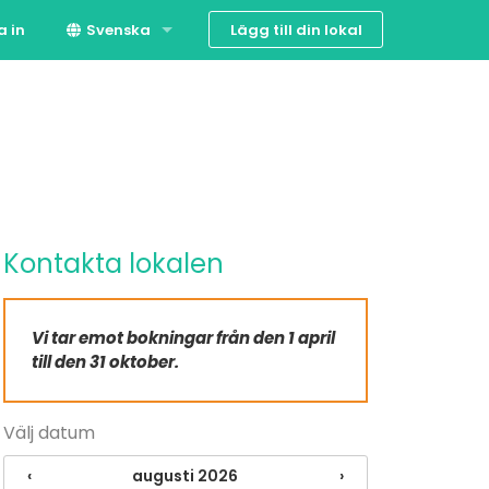
Lägg till din lokal
a in
Svenska
Suomi
English
Kontakta lokalen
Vi tar emot bokningar från den 1 april
till den 31 oktober.
Välj datum
‹
augusti 2026
›