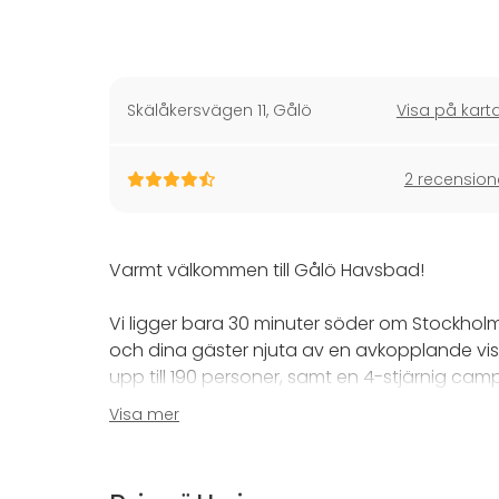
Skälåkersvägen 11
,
Gålö
Visa på kart
2 recension
Varmt välkommen till Gålö Havsbad!
Vi ligger bara 30 minuter söder om Stockholm
och dina gäster njuta av en avkopplande vis
upp till 190 personer, samt en 4-stjärnig cam
närvarande med hav, strand och vandringsled
Visa mer
från storslagna bröllop och fester till effekti
Bröllop och fester