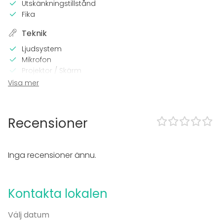
Utskänkningstillstånd
Fika
Teknik
Ljudsystem
Mikrofon
Projektor / Skärm
Wi-Fi
Visa mer
Professionellt ljudsystem
I lokalen
Recensioner
Sena events tillåtna
Högljudd musik OK
Dansgolv
Inga recensioner ännu.
Möjlighet att spela egen musik
Tillgänglighetsanpassad
Möjligheter för band
Kontakta lokalen
Parkering
Utrustning
Välj datum