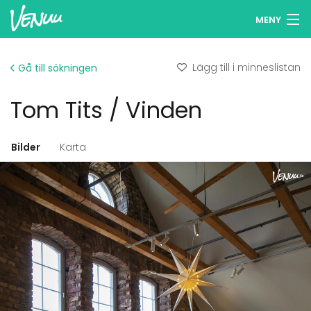
MENY
Sök lokaler
Lägg till i minneslistan
Gå till sökningen
Minneslista
Tom Tits / Vinden
Logga in
Svenska
Bilder
Karta
Lägg till din lokal