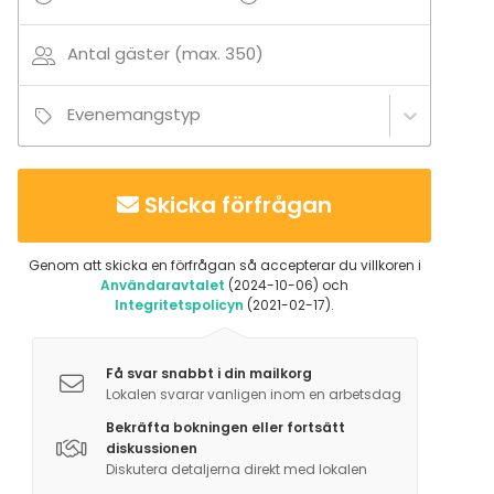
Festlokal
Konferenslokal
Antal gäster (max. 350)
Bar / Lounge
Evenemangstyp
Tilläggsuppgifter om aktiviteter
Kombinera din tillställning med en aktivitet!
Att svetsa samman en grupp är inte helt enkelt. Vi vet
Skicka förfrågan
att om man gör det med skratt och glada deltagare
blir det enklare. Alla aktiviteter går ut på att använda
Genom att skicka en förfrågan så accepterar du villkoren i
våra experiment. Mer om våra aktiviteter kan ni läsa
Användaravtalet
(2024-10-06) och
om på vår hemsida.
Integritetspolicyn
(2021-02-17).
Få svar snabbt i din mailkorg
Lokalen svarar vanligen inom en arbetsdag
Bekräfta bokningen eller fortsätt
diskussionen
Diskutera detaljerna direkt med lokalen