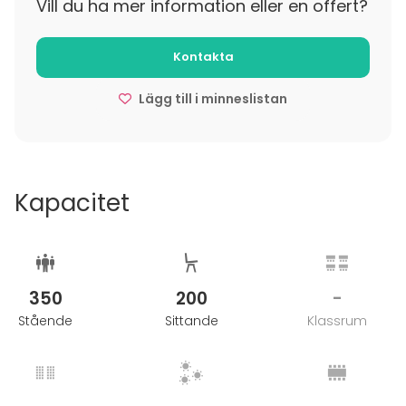
Vill du ha mer information eller en offert?
du det med skratt och glada deltagare blir det
enklare. Alla aktiviteter går ut på att använda våra
Kontakta
experiment.
Lägg till i minneslistan
Vårt utbud:
Experimentkamp
Skattjakt
Guidad tur
Kapacitet
350
200
-
Stående
Sittande
Klassrum