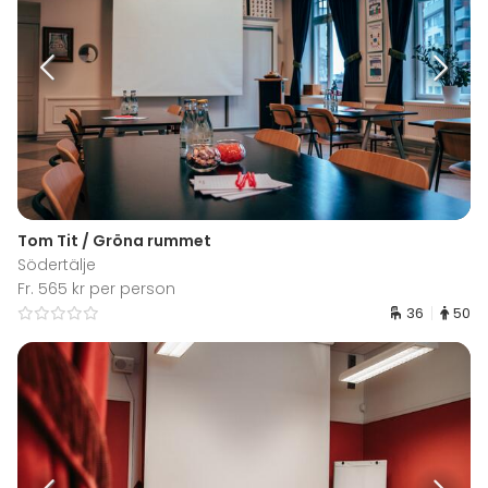
Tom Tit / Gröna rummet
Södertälje
Fr. 565 kr per person
36
50