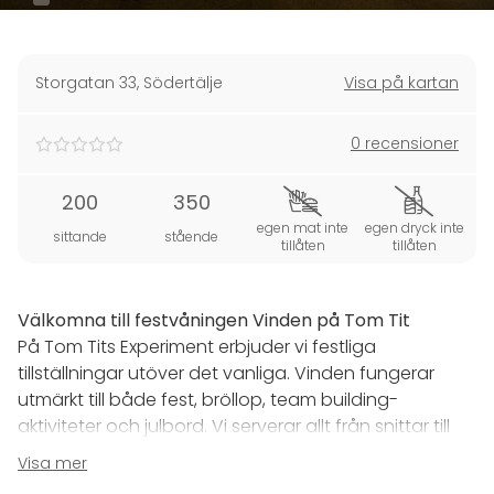
Storgatan 33
,
Södertälje
Visa på kartan
0 recensioner
200
350
egen mat inte
egen dryck inte
sittande
stående
tillåten
tillåten
Välkomna till festvåningen Vinden på Tom Tit
På Tom Tits Experiment erbjuder vi festliga
tillställningar utöver det vanliga. Vinden fungerar
utmärkt till både fest, bröllop, team building-
aktiviteter och julbord. Vi serverar allt från snittar till
trerättersmiddag eller buffé. Vill du släppa loss finns
Visa mer
vindsvåningen till för dig med både bar, scen,