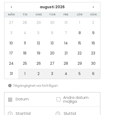
Scen
‹
augusti 2026
›
Whiteboard / Blädderblock
Anteckningsmaterial
MÅN
TIS
ONS
TOR
FRE
LÖR
SÖN
27
28
29
30
31
1
2
Evenemang
Fest
3
4
5
6
7
8
9
Bröllop
10
11
12
13
14
15
16
Middag / Lunch
Möte
17
18
19
20
21
22
23
Konferens
Julbord / Julfest
24
25
26
27
28
29
30
Företagsevent
Företagsfest
31
1
2
3
4
5
6
Team building / Kick Off
Tillgänglighet via förfrågan
Lokal
Bankettsal
Andra datum
Datum
Anpassningsbar lokal
möjliga
Restaurang
Loge / Lada
Starttid
Sluttid