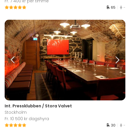
Fr. 7 400 kr per timme
65
-
Int. Pressklubben / Stora Valvet
Stockholm
Fr. 10 500 kr dagshyra
30
-