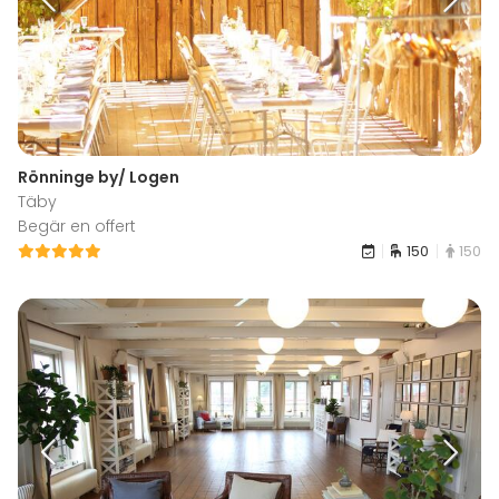
Rönninge by/ Logen
Täby
Begär en offert
150
150