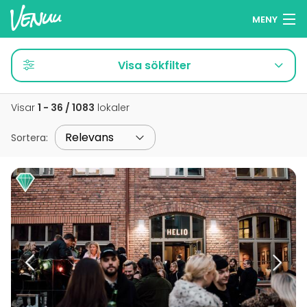
MENY
Sök lokaler
Visa sökfilter
Minneslista
Visar
1 - 36 / 1083
lokaler
Logga in
Sortera
:
Svenska
Lägg till din lokal