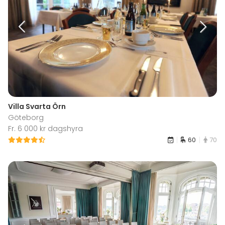
Villa Svarta Örn
Göteborg
Fr. 6 000 kr dagshyra
60
70