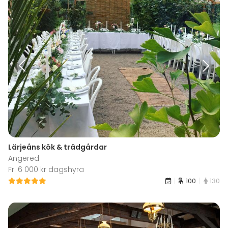
Lärjeåns kök & trädgårdar
Angered
Fr. 6 000 kr dagshyra
100
130