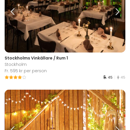
Stockholms Vinkällare / Rum 1
Stockholm
Fr. 595 kr per person
45
45