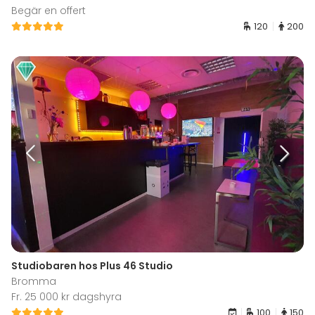
Begär en offert
120
200
Studiobaren hos Plus 46 Studio
Bromma
Fr. 25 000 kr dagshyra
100
150