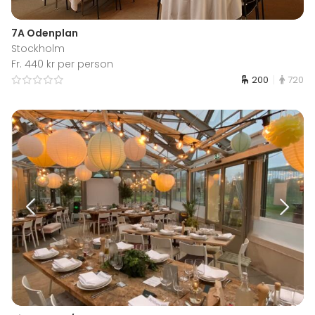
7A Odenplan
Stockholm
Fr. 440 kr per person
200
720