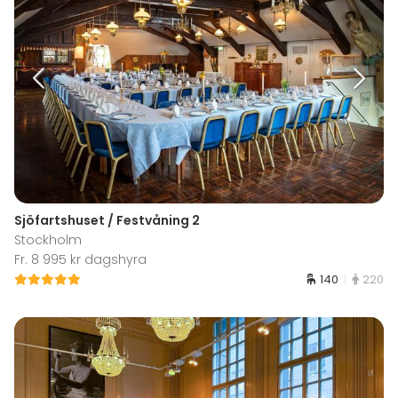
Sjöfartshuset / Festvåning 2
Stockholm
Fr. 8 995 kr dagshyra
140
220