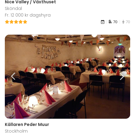
Nice Valley / Växthuset
Sköndal
Fr. 12 000 kr dagshyra
70
70
Källaren Peder Muur
Stockholm