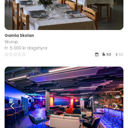
Gamla Skolan
Skurup
Fr. 5 000 kr dagshyra
50
50