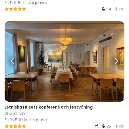
Fr. 5 500 kr dagshyra
119
130
Estniska Husets konferens och festvåning
Stockholm
Fr. 16 500 kr dagshyra
75
100