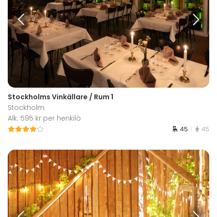
Stockholms Vinkällare / Rum 1
Stockholm
Alk. 595 kr per henkilö
45
45