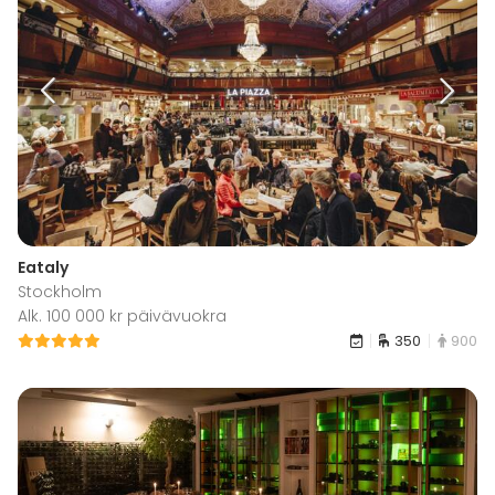
Eataly
Stockholm
Alk. 100 000 kr päivävuokra
350
900