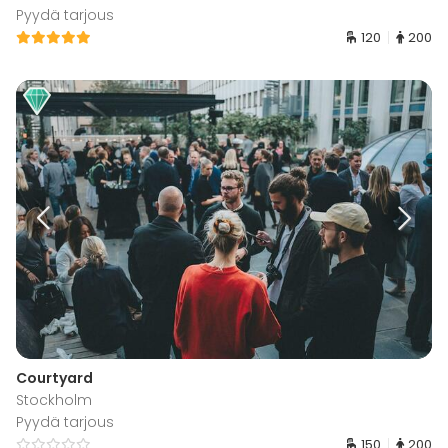
Pyydä tarjous
120
200
Courtyard
Stockholm
Pyydä tarjous
150
200