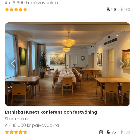
Alk. 5 500 kr päivävuokra
119
130
Estniska Husets konferens och festvåning
Stockholm
Alk. 16 500 kr päivävuokra
75
100