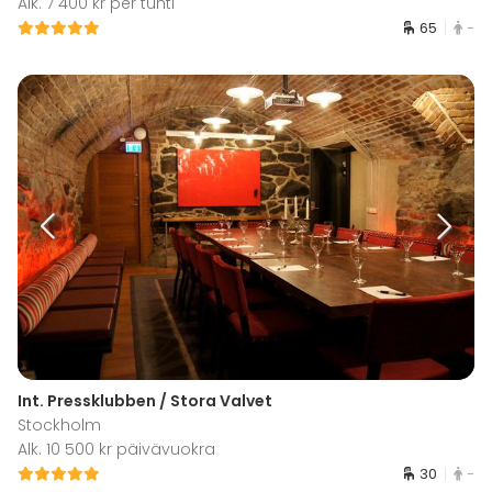
Alk. 7 400 kr per tunti
65
-
Int. Pressklubben / Stora Valvet
Stockholm
Alk. 10 500 kr päivävuokra
30
-