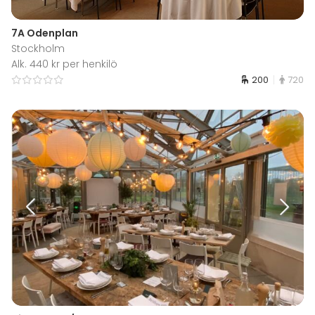
7A Odenplan
Stockholm
Alk. 440 kr per henkilö
200
720