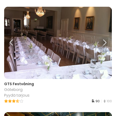
GTS Festvåning
Göteborg
Pyydä tarjous
90
100