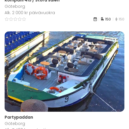
Göteborg
Alk. 2 000 kr päivävuokra
150
150
Partypaddan
Göteborg