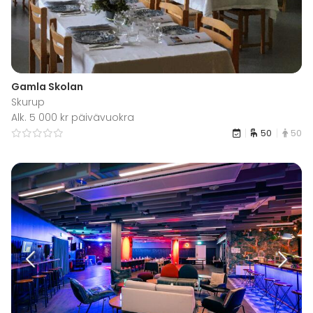
Gamla Skolan
Skurup
Alk. 5 000 kr päivävuokra
50
50