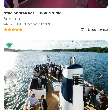
Studiobaren hos Plus 46 Studio
Bromma
Alk. 25 000 kr päivävuokra
100
150