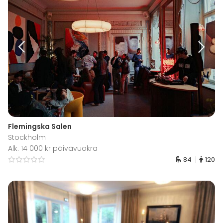
Flemingska Salen
Stockholm
Alk. 14 000 kr päivävuokra
84
120