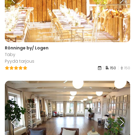
Rönninge by/ Logen
Täby
Pyydä tarjous
150
150