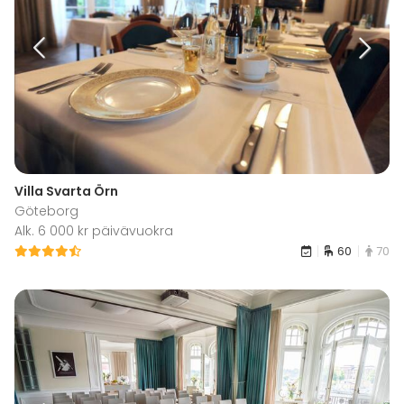
Villa Svarta Örn
Göteborg
Alk. 6 000 kr päivävuokra
60
70