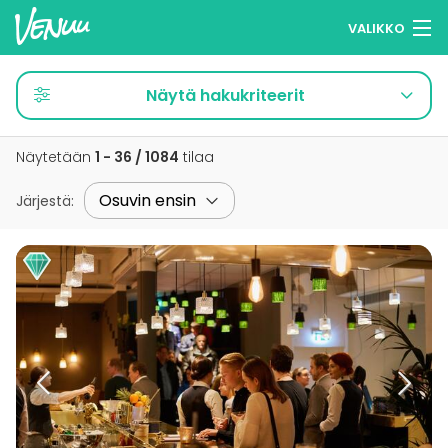
VALIKKO
Selaa tiloja
Näytä hakukriteerit
Muistilistasi
Näytetään
1 - 36 / 1084
tilaa
Kirjaudu
Järjestä
:
Suomi
Ilmoita kohteesi