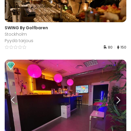
SWING By Golfbaren
Stockholm
Pyydä tarjous
80
150