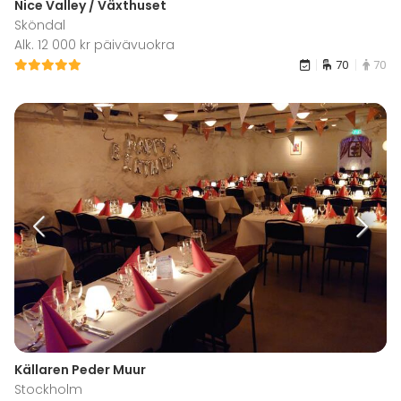
Nice Valley / Växthuset
Sköndal
Alk. 12 000 kr päivävuokra
70
70
Källaren Peder Muur
Stockholm