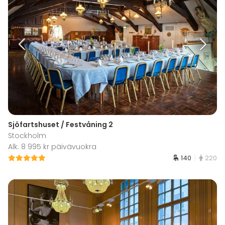
Sjöfartshuset / Festvåning 2
Stockholm
Alk. 8 995 kr päivävuokra
140
220