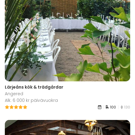
Lärjeåns kök & trädgårdar
Angered
Alk. 6 000 kr päivävuokra
100
130