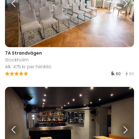
7A Strandvägen
Stockholm
Alk. 475 kr per henkilö
60
80