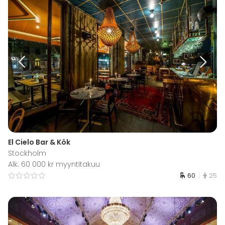
El Cielo Bar & Kök
Stockholm
Alk. 60 000 kr myyntitakuu
60
25