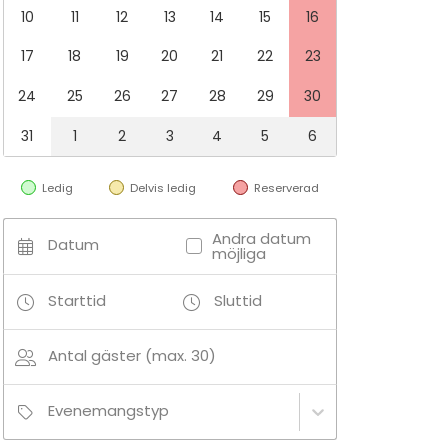
10
11
12
13
14
15
16
17
18
19
20
21
22
23
24
25
26
27
28
29
30
31
1
2
3
4
5
6
Ledig
Delvis ledig
Reserverad
Andra datum
Datum
möjliga
Starttid
Sluttid
Antal gäster (max. 30)
Evenemangstyp