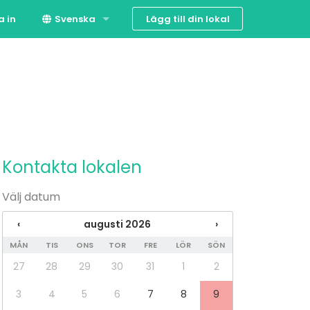
Lägg till din lokal
a in
Svenska
Suomi
English
Kontakta lokalen
Välj datum
‹
augusti 2026
›
MÅN
TIS
ONS
TOR
FRE
LÖR
SÖN
27
28
29
30
31
1
2
3
4
5
6
7
8
9