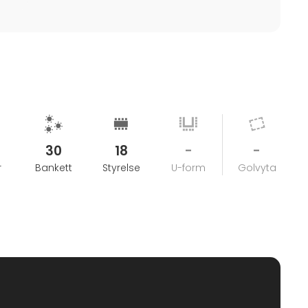
30
18
-
-
r
Bankett
Styrelse
U-form
Golvyta