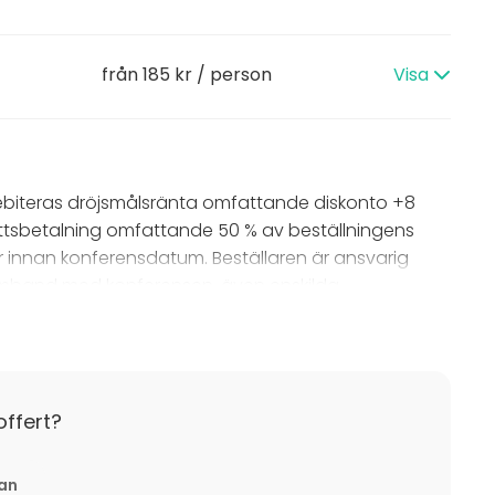
från 185 kr / person
Visa
 debiteras dröjsmålsränta omfattande diskonto +8
kottsbetalning omfattande 50 % av beställningens
er innan konferensdatum. Beställaren är ansvarig
mband med konferensen, även enskilda
lkommer 25 % moms.
ker enligt följande:
offert?
ning 11-20 dagar före konferensdatum.
kning senare än 0-10 dagar före
tan