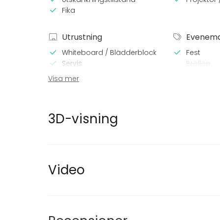
Fika
Utrustning
Evenem
Whiteboard / Blädderblock
Fest
Servis
Bröllop
Middag /
Visa mer
Möte
Konferen
Julbord / 
3D-visning
Företags
Företagsf
Team buil
Video
Tilläggsuppgifter om aktiviteter
Vi erbjuder tre varianter av belgisk ölprovning