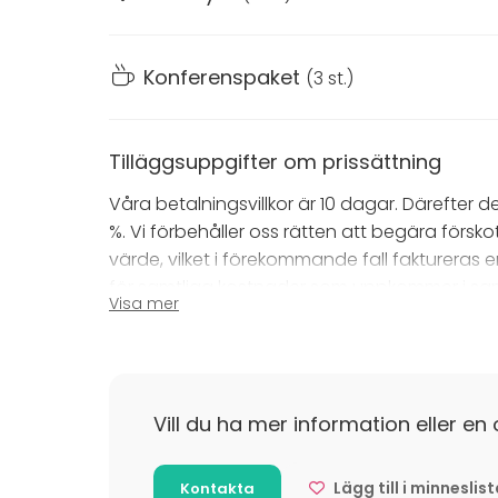
Konferenspaket
(
3 st.
)
Tilläggsuppgifter om prissättning
Våra betalningsvillkor är 10 dagar. Därefter
%. Vi förbehåller oss rätten att begära förs
värde, vilket i förekommande fall faktureras 
för samtliga kostnader som uppkommer i sa
Visa mer
tilläggsbeställningar. På samtliga priser til
Tilläggsuppgifter om avbokning
Avbeställning skall ske skriftligen. Debitering s
Vill du ha mer information eller en 
50 % av beställningens omfattning vid avbok
100 % av beställningens omfattning vid avbo
Lägg till i minneslis
Kontakta
konferensdatum.