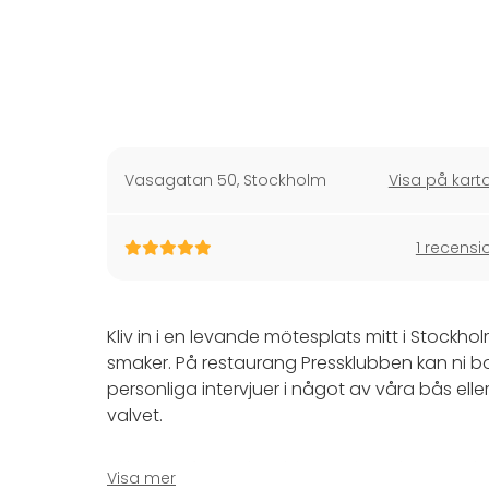
Vasagatan 50
,
Stockholm
Visa på kart
1 recensi
Kliv in i en levande mötesplats mitt i Stockh
smaker. På restaurang Pressklubben kan ni bo
personliga intervjuer i något av våra bås ell
valvet.
Vi brinner för att kombinera givande samtal
Visa mer