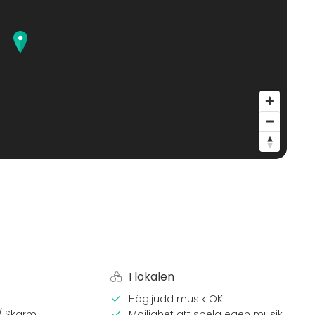
I lokalen
Högljudd musik OK
 / Skärm
Möjlighet att spela egen musik