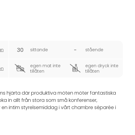
30
-
an
sittande
stående
egen mat inte
egen dryck inte
on
tillåten
tillåten
olms hjärta där produktiva möten möter fantastiska
ka in allt från stora som små konferenser,
er en intim styrelsemiddag i vårt chambre séparée i
 med gastronomi och presenterar en matupplevelse i