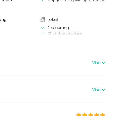
ang
Lokal
Restaurang
Chambre séparée
 Lunch
Konferenslokal
Styrelserum
s
Julfest
event
Visa
est
ding / Kick Off
Visa
.