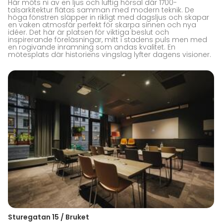
Här möts ni av en ljus och luftig hörsal där 1700-
talsarkitektur flätas samman med modern teknik. De
höga fönstren släpper in rikligt med dagsljus och skapar
en vaken atmosfär perfekt för skarpa sinnen och nya
idéer. Det här är platsen för viktiga beslut och
inspirerande föreläsningar, mitt i stadens puls men med
en rogivande inramning som andas kvalitet. En
mötesplats där historiens vingslag lyfter dagens visioner.
Sturegatan 15 / Bruket