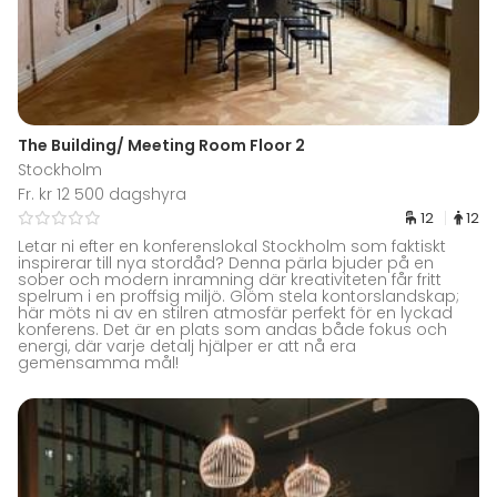
The Building/ Meeting Room Floor 2
Stockholm
Fr. kr 12 500 dagshyra
12
12
Letar ni efter en konferenslokal Stockholm som faktiskt
inspirerar till nya stordåd? Denna pärla bjuder på en
sober och modern inramning där kreativiteten får fritt
spelrum i en proffsig miljö. Glöm stela kontorslandskap;
här möts ni av en stilren atmosfär perfekt för en lyckad
konferens. Det är en plats som andas både fokus och
energi, där varje detalj hjälper er att nå era
gemensamma mål!