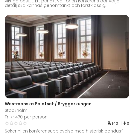
viktiga beslut. Ett perfekt val för en konferens där varje
detalj ska kännas genomtänkt och förstklassig.
Westmanska Palatset / Bryggarkungen
Stockholm
Fr. kr 470 per person
140
0
Söker ni en konferensupplevelse med historisk pondus?