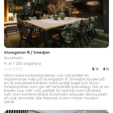
Sturegatan 15 / Smedjan
Stockholm
Fr. kr 7 200 dagshyra
10
10
Glöm stela kontorslandskap och välj istället en
inspirerande miljö på Sturegatan 15. Smedjan bjuder på
en rå, industriell karaktär med synligt tegel och stora
fönsterpartier som ger ett fantastiskt ljusinsläpp. Det är en
kreativ oas mitt i city, perfekt för teamet som vill tänka
nytt. Som konferenslokal Stockholm erbjuder denna plats
en unik atmosfär där historisk charm möter modern
teknik.