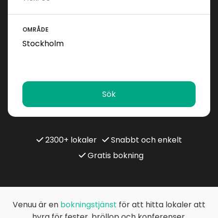
OMRÅDE
Sök
2300+ lokaler
Snabbt och enkelt
Gratis bokning
Venuu är en
bokningstjänst
för att hitta lokaler att
hyra för fester, bröllop och konferenser.