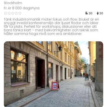
Stockholm
Fr. kr 8 000 dagshyra
30
30
Tänk industriromantik möter fokus och flow. Bruket är en
snyggt inredd konferensmiljö där ljuset flödar och idéer
får ta plats. Perfekt för workshops, diskussioner eller att
bara tänka klart – med bekvämligheter och teknik som
håller samma höga nivå som era ambitioner.