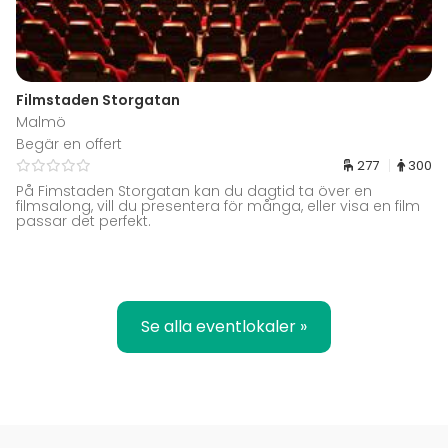
Filmstaden Storgatan
Malmö
Begär en offert
277
300
På Fimstaden Storgatan kan du dagtid ta över en
filmsalong, vill du presentera för många, eller visa en film
passar det perfekt.
Se alla eventlokaler »