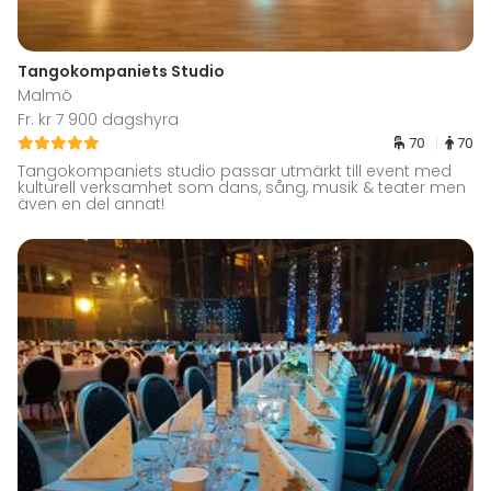
Tangokompaniets Studio
Malmö
Fr. kr 7 900 dagshyra
70
70
Tangokompaniets studio passar utmärkt till event med
kulturell verksamhet som dans, sång, musik & teater men
även en del annat!