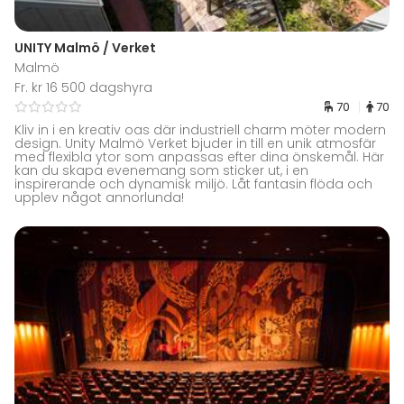
UNITY Malmö / Verket
Malmö
Fr. kr 16 500 dagshyra
70
70
Kliv in i en kreativ oas där industriell charm möter modern
design. Unity Malmö Verket bjuder in till en unik atmosfär
med flexibla ytor som anpassas efter dina önskemål. Här
kan du skapa evenemang som sticker ut, i en
inspirerande och dynamisk miljö. Låt fantasin flöda och
upplev något annorlunda!