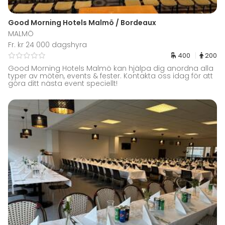
Good Morning Hotels Malmö / Bordeaux
MALMÖ
Fr. kr 24 000 dagshyra
400
200
Good Morning Hotels Malmö kan hjälpa dig anordna alla
typer av möten, events & fester. Kontakta oss idag för att
göra ditt nästa event speciellt!