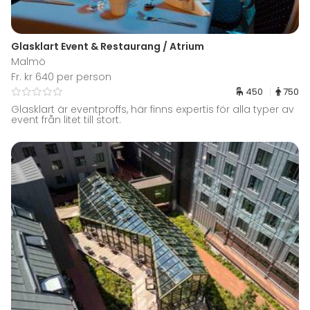
Glasklart Event & Restaurang / Atrium
Malmö
Fr. kr 640 per person
450
750
Glasklart är eventproffs, här finns expertis för alla typer av
event från litet till stort.