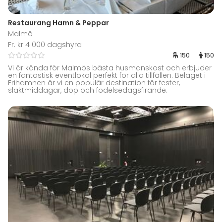
Restaurang Hamn & Peppar
Malmö
Fr. kr 4 000 dagshyra
150
150
Vi är kända för Malmös bästa husmanskost och erbjuder
en fantastisk eventlokal perfekt för alla tillfällen. Beläget i
Frihamnen är vi en populär destination för fester,
släktmiddagar, dop och födelsedagsfirande.