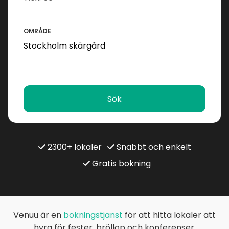
OMRÅDE
Sök
2300+ lokaler
Snabbt och enkelt
Gratis bokning
Venuu är en
bokningstjänst
för att hitta lokaler att
hyra för fester, bröllop och konferenser.