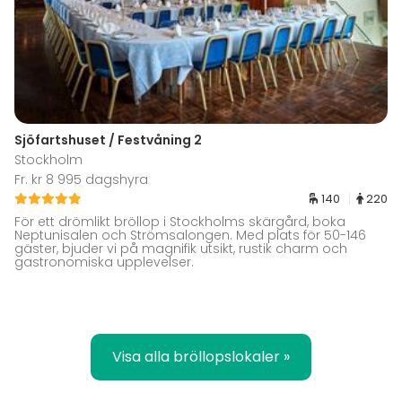
Sjöfartshuset / Festvåning 2
Stockholm
Fr. kr 8 995 dagshyra
140
220
För ett drömlikt bröllop i Stockholms skärgård, boka
Neptunisalen och Strömsalongen. Med plats för 50-146
gäster, bjuder vi på magnifik utsikt, rustik charm och
gastronomiska upplevelser.
Visa alla bröllopslokaler »