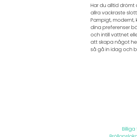
Har du alltid drömt
allra vackraste slo
Pampigt, modernt, kl
dina preferenser bäs
och intill vattnet e
att skapa något helt
så gå in idag och b
Billiga
Bröllopsloka