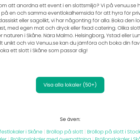
 om att anordna ett event i en slottsmiljö? Vi på venuu.se
tt på en och samma eventlokalhemsida för att hyra för pri
assiskt eller sagolikt, vi har någonting för alla. Boka den
t, med egen mat och dryck eller fixad catering. Olika slott
ller naturen i Skåne. Nära Malmö. Helsingborg, Ystad eller Lu
 unikt och via Venuu.se kan du jämföra och boka din favorit
oka ett slott i Skåne som passar dig!
Visa alla lokaler (50+)
Se även:
 festlokaler i Skåne
|
Bröllop på slott
|
Bröllop på slott i Sto
ler
|
Bröllopslokaler med övernattning
|
Bröllopslokaler i S