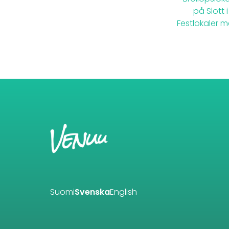
på Slott 
Festlokaler 
Suomi
Svenska
English