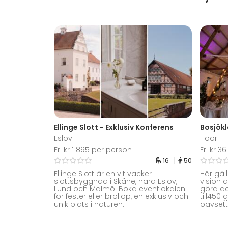
Ellinge Slott - Exklusiv Konferens
Bosjökl
Eslöv
Höör
Fr. kr 1 895 per person
Fr. kr 
16
50
Ellinge Slott är en vit vacker
Här gäl
slottsbyggnad i Skåne, nära Eslöv,
vision ä
Lund och Malmö! Boka eventlokalen
göra de
för fester eller bröllop, en exklusiv och
till450 
unik plats i naturen.
oavsett