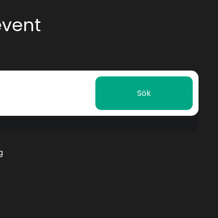
event
Sök
g