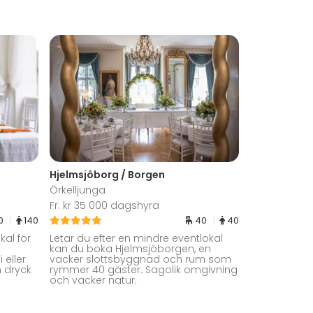
Hjelmsjöborg / Borgen
Örkelljunga
Fr. kr 35 000 dagshyra
0
140
40
40
kal för
Letar du efter en mindre eventlokal
kan du boka Hjelmsjöborgen, en
 eller
vacker slottsbyggnad och rum som
 dryck
rymmer 40 gäster. Sagolik omgivning
och vacker natur.