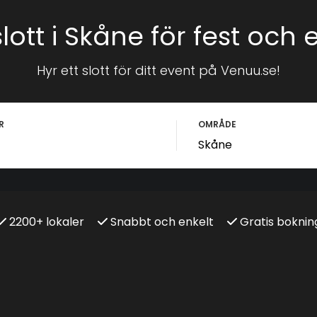
slott i Skåne för fest och 
Hyr ett slott för ditt event på Venuu.se!
R
OMRÅDE
2200+ lokaler
Snabbt och enkelt
Gratis boknin