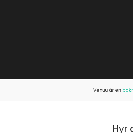
Venuu är en
bokn
Hyr 