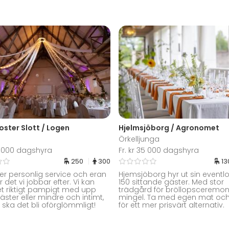
oster Slott / Logen
Hjelmsjöborg / Agronomet
Örkelljunga
36 000 dagshyra
Fr. kr 35 000 dagshyra
250
300
13
ler personlig service och eran
Hjemsjöborg hyr ut sin eventlo
r det vi jobbar efter. Vi kan
150 sittande gäster. Med stor
t riktigt pampigt med upp
trädgård för bröllopsceremoni
gäster eller mindre och intimt,
mingel. Ta med egen mat och
 ska det bli oförglömmligt!
för ett mer prisvärt alternativ.