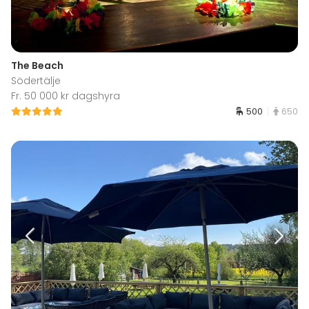
The Beach
Södertälje
Fr. 50 000 kr dagshyra
500
650