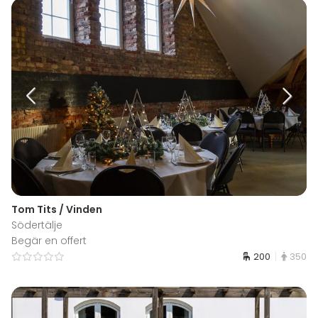
Tom Tits / Vinden
Södertälje
Begär en offert
200
350