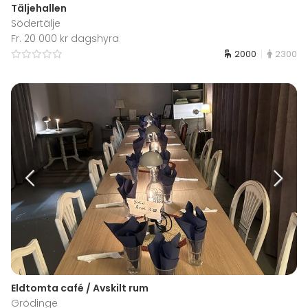
Täljehallen
Södertälje
Fr. 20 000 kr dagshyra
2000
2300
Eldtomta café / Avskilt rum
Grödinge