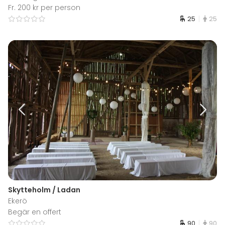
Fr. 200 kr per person
25
25
Skytteholm / Ladan
Ekerö
Begär en offert
90
90