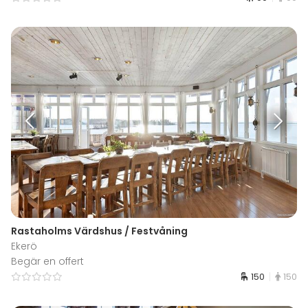
Rastaholms Värdshus / Festvåning
Ekerö
Begär en offert
150
150