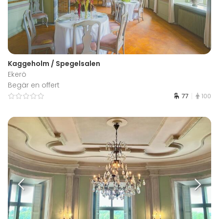
Kaggeholm / Spegelsalen
Ekerö
Begär en offert
77
100