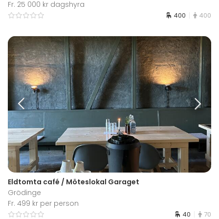
Fr. 25 000 kr dagshyra
400
400
Eldtomta café / Möteslokal Garaget
Grödinge
Fr. 499 kr per person
40
70