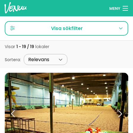
MENY
Sök lokaler
Visa sökfilter
Minneslista
Visar
1 - 19 / 19
lokaler
Logga in
Sortera
:
Svenska
Lägg till din lokal