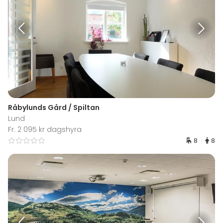
Råbylunds Gård / Spiltan
Lund
Fr. 2 095 kr dagshyra
8
8