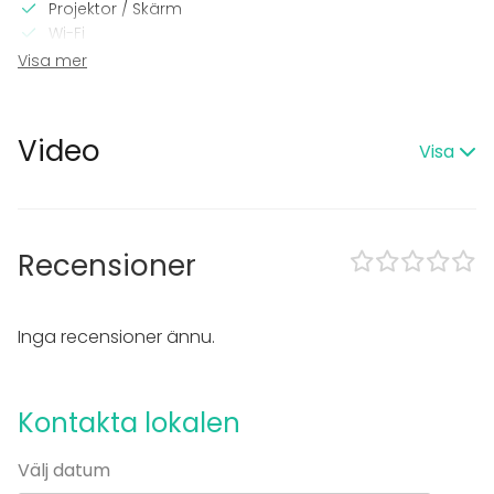
Projektor / Skärm
Wi-Fi
Printer
Visa mer
I lokalen
Högljudd musik OK
Video
Visa
Utomhusområde
Övernattningsmöjlighet
Swimmingpool
Bastu
Recensioner
Utrustning
Bubbelpool / Jacuzzi
Servis
Inga recensioner ännu.
Whiteboard / Blädderblock
Handdukar
Anteckningsmaterial
Kontakta lokalen
Evenemang
Välj datum
Fest