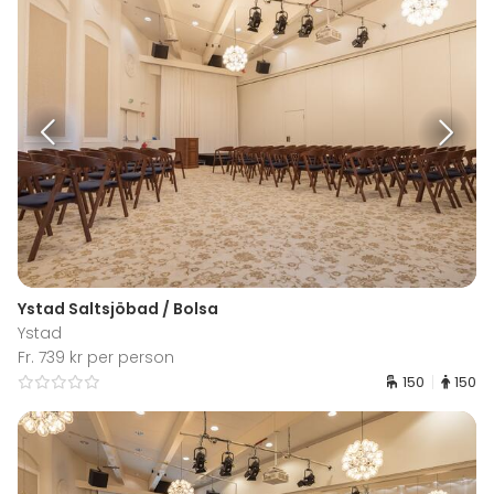
Ystad Saltsjöbad / Bolsa
Ystad
Fr. 739 kr per person
150
150