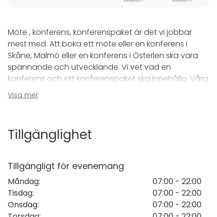
Möte , konferens, konferenspaket är det vi jobbar
mest med. Att boka ett möte eller en konferens i
Skåne, Malmö eller en konferens i Österlen ska vara
spännande och utvecklande. Vi vet vad en
konferens och ett konferenspaket ska innehålla. Våra
konferenslokaler är välplacerade och moderna nära
Visa mer
havet.
Alla våra konferenser och konferenspaket innehåller
Tillgänglighet
strandpromenader, vågskvalp och en snutt Österlen
och Skåne.
Tillgängligt för evenemang
Boka din konferens redan idag för att garantera din
Måndag
:
07:00 - 22:00
plats hos oss när du önskar ha ditt konferenspaket.
Tisdag
:
07:00 - 22:00
Senast trenden vi märker är konferenshelg med
Onsdag
:
07:00 - 22:00
kombinerat spa – prova även du.
Torsdag
:
07:00 - 22:00