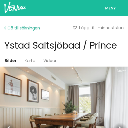
MENY
Sök lokaler
Lägg till i minneslistan
Gå till sökningen
Minneslista
Ystad Saltsjöbad / Prince
Logga in
Svenska
Bilder
Karta
Videor
Lägg till din lokal