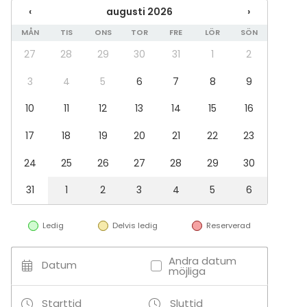
Bröllop
‹
augusti 2026
›
Middag / Lunch
MÅN
TIS
ONS
TOR
FRE
LÖR
SÖN
Möte
Konferens
27
28
29
30
31
1
2
Julbord / Julfest
3
4
5
6
7
8
9
Företagsevent
Företagsfest
10
11
12
13
14
15
16
Team building / Kick Off
17
18
19
20
21
22
23
Lokal
Chambre séparée
24
25
26
27
28
29
30
Lokal vid vattnet
31
1
2
3
4
5
6
Konferenslokal
Styrelserum
Konferenscenter
Ledig
Delvis ledig
Reserverad
Aktiviteter
Andra datum
Datum
Utomhusaktiviteter
möjliga
Starttid
Sluttid