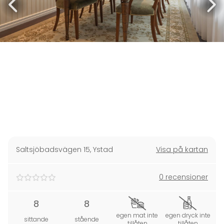
Saltsjöbadsvägen 15
,
Ystad
Visa på kartan
0 recensioner
8
8
egen mat inte
egen dryck inte
sittande
stående
tillåten
tillåten