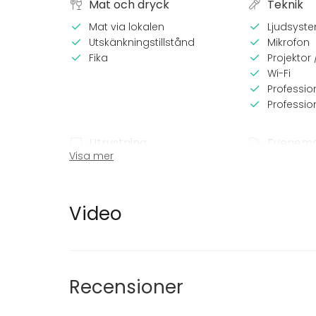
Mat och dryck
Teknik
Mat via lokalen
Ljudsyst
Utskänkningstillstånd
Mikrofon
Fika
Projektor
Wi-Fi
Professio
Profession
Utrustning
Evenem
Visa mer
Scen
Fest
Möbler
Bröllop
Middag /
Video
Möte
Konferen
Julbord / 
Företags
Företagsf
Recensioner
Team buil