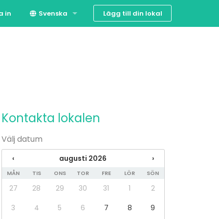
Lägg till din lokal
a in
Svenska
Suomi
English
Kontakta lokalen
Välj datum
‹
augusti 2026
›
MÅN
TIS
ONS
TOR
FRE
LÖR
SÖN
27
28
29
30
31
1
2
3
4
5
6
7
8
9