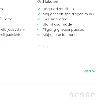
I lokalen
em
Högljudd musik OK
Möjlighet att spela egen musik
 / Skärm
Exklusiv tillgång
Utomhusområde
nellt ljudsystem
Tillgänglighetsanpassad
ell ljusteknik
Möjligheter för band
ang
Lokal
Trädgård
Terrass
 Lunch
Visa
s
Julfest
event
est
ding / Kick Off