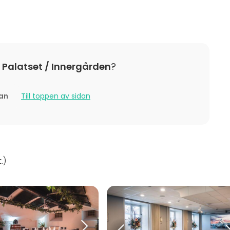
alatset / Innergården
?
tan
Till toppen av sidan
.
)