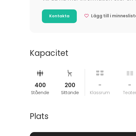
1800-talet då Sverige styrdes härifrån av öve
Adolf avsatts vid statskuppen 1809. Huset var
Lägg till i minneslis
Kontakta
vid den tiden.
Kapacitet
400
200
-
-
Stående
Sittande
Klassrum
Teate
Plats