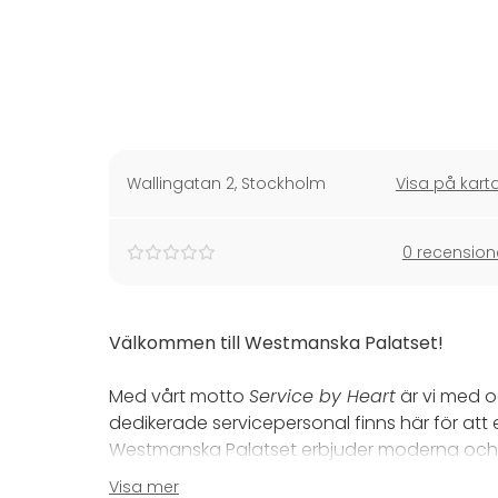
Wallingatan 2
,
Stockholm
Visa på kart
0 recension
Välkommen till Westmanska Palatset!
Med vårt motto
Service by Heart
är vi med oc
dedikerade servicepersonal finns här för att 
Westmanska Palatset erbjuder moderna och f
miljö för alla typer av event.
Visa mer