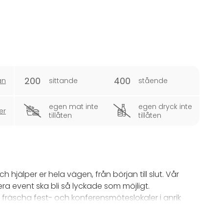
200
400
an
sittande
stående
egen mat inte
egen dryck inte
er
tillåten
tillåten
h hjälper er hela vägen, från början till slut. Vår
era event ska bli så lyckade som möjligt.
räscha fest- och konferensmöteslokaler i anrik