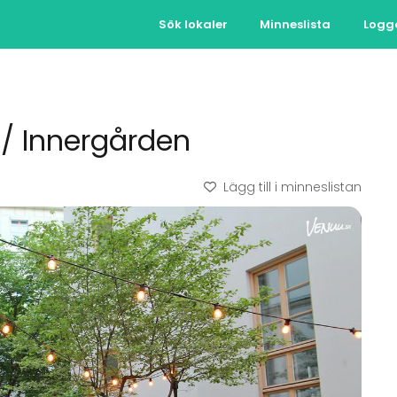
Sök lokaler
Minneslista
Logg
/ Innergården
Lägg till i minneslistan