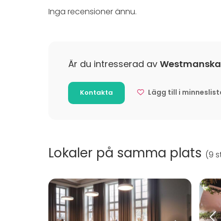
Inga recensioner ännu.
Är du intresserad av
Westmanska P
Lägg till i minneslis
Kontakta
Lokaler på samma plats
(
9 st