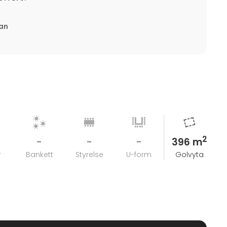
rstelöjtnant Georg Adlersparre efter att Gustav IV
 även en centralpunkt för Stockholms sällskapsliv
tan
2
-
-
-
396 m
r
Bankett
Styrelse
U-form
Golvyta