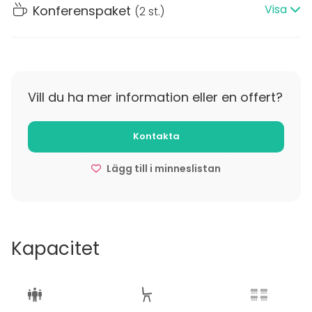
Visa
Konferenspaket
(
2 st.
)
I Seminarierum 1 ryms max 18 personer i
styrelsesittning.
Vill du ha mer information eller en offert?
Kontakta
Lägg till i minneslistan
Kapacitet