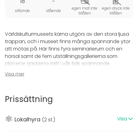
18
-
egen mat inte
egen dryck inte
sittande
stående
tillåten
tillåten
Världskulturmuseets kärna utgörs av den stora ljusa
trappan, och i museet finns många spännande ytor
att mötas på. Här finns fyra seminarierum och en
hörsal samt de fem utställningsgallerierna som
placerar gästerna mitt i vår tids spännande
frågeställningar. Museets ljusa och moderna
Visa mer
arkitektur erbjuder fantastiska möjligheter att
skräddarsy event, alltifrån den stora mässan till det
lilla mötet.
Prissättning
Världskulturmuseet har varit värd för företagsevent,
kundmingel, modevisningar, mässor och privata
Visa
Lokalhyra
(
2 st.
)
middagar. Museet är även en utmärkt lokal för
bröllop och andra privata högtidsstunder.