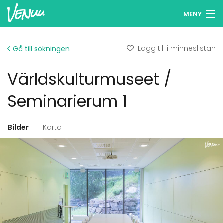
MENY
Sök lokaler
Lägg till i minneslistan
Gå till sökningen
Minneslista
Världskulturmuseet /
Logga in
Seminarierum 1
Svenska
Bilder
Karta
Lägg till din lokal