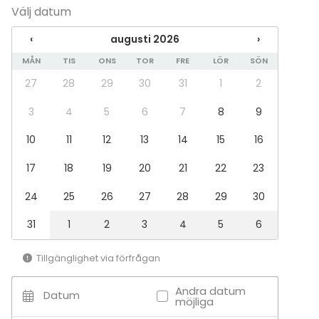
Välj datum
Konferens
Julbord / Julfest
‹
augusti 2026
›
Företagsevent
Företagsfest
MÅN
TIS
ONS
TOR
FRE
LÖR
SÖN
Team building / Kick Off
27
28
29
30
31
1
2
Lokal
3
4
5
6
7
8
9
Galleri / Museum
10
11
12
13
14
15
16
Styrelserum
Konferenscenter
17
18
19
20
21
22
23
24
25
26
27
28
29
30
Tilläggsuppgifter om aktiviteter
Vi erbjuder visningar av våra utställningar och
31
1
2
3
4
5
6
workshops. Läs mer här:
Tillgänglighet via förfrågan
http://www.varldskulturmuseerna.se/varldskulturmus
eet/om-museet1/konferens-och-event/workshops/
Andra datum
Datum
möjliga