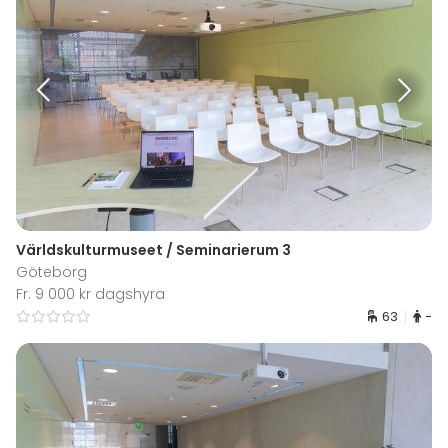
Världskulturmuseet / Seminarierum 3
Göteborg
Fr. 9 000 kr dagshyra
63
-