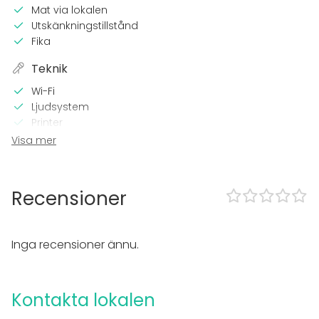
Mat via lokalen
Utskänkningstillstånd
Fika
Teknik
Wi-Fi
Ljudsystem
Printer
Projektor / Skärm
Visa mer
Utrustning
Whiteboard / Blädderblock
Recensioner
Servis
Anteckningsmaterial
Inga recensioner ännu.
Evenemang
Fest
Bröllop
Kontakta lokalen
Middag / Lunch
Möte