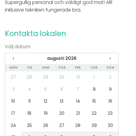
Supergullig personal och väldigt god mat! Allt
Anteckningsmaterial
inklusive tekniken fungerade bra.
Evenemang
Fest
Kontakta lokalen
Bröllop
Middag / Lunch
Välj datum
Möte
Konferens
‹
augusti 2026
›
Julbord / Julfest
Företagsevent
MÅN
TIS
ONS
TOR
FRE
LÖR
SÖN
Företagsfest
27
28
29
30
31
1
2
Team building / Kick Off
3
4
5
6
7
8
9
Lokal
10
11
12
13
14
15
16
Konferenslokal
Styrelserum
17
18
19
20
21
22
23
Aktiviteter
24
25
26
27
28
29
30
Kock- / drinkskola