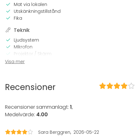
Mat via lokalen
Utskänkningstillstånd
Fika
Teknik
Ljudsystem
Mikrofon
Projektor / Skärm
Wi-Fi
Visa mer
I lokalen
Exklusiv tillgång
Recensioner
Tillgänglighetsanpassad
Parkering
Recensioner sammanlagt:
1
,
Utrustning
Medelvärde:
4.00
Möbler
Spel (brädspel, pingisbord etc.)
Servis
Sara Berggren
2026-05-22
Whiteboard / Blädderblock