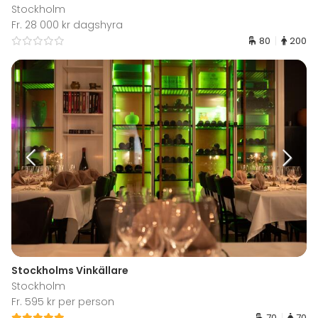
Stockholm
Fr. 28 000 kr dagshyra
80
200
Stockholms Vinkällare
Stockholm
Fr. 595 kr per person
70
70