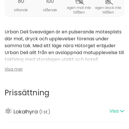
80
100
egen mat inte
egen dryck inte
sittande
stående
tillåten
tillåten
Urban Deli Sveavägen är en pulserande mötesplats
där mat, dryck och upplevelser förenas under
samma tak. Med sitt läge nära Hötorget erbjuder
Urban Deli allt från en avslappnad matupplevelse till
takhäng med storslagen utsikt och hotell.
Välkommen att hitta ditt nya favoritutrymme mitt i
Visa mer
Stockholm!
För kreativa möten eller mindre workshops erbjuder
Prissättning
Urban Delis Mötesrum en inspirerande miljö med plats
för upp till 80 personer. Rummet är utrustat med all
nödvändig teknik, inklusive projektor och ljudsystem,
Visa
Lokalhyra
(
1 st.
)
vilket gör det perfekt för allt från presentationer till
styrelsemöten.