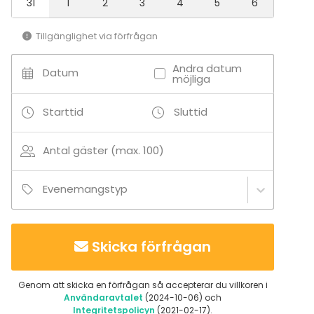
31
1
2
3
4
5
6
Tilläggsuppgifter om aktiviteter
Tillgänglighet via förfrågan
Vi kan erbjuda olika typer av mat- &
Andra datum
dryckesaktiviteter så som ostronkurs, ostprovning,
Datum
möjliga
drinkskola men har även lokal för att ha en
pingisturnering med teamet.
Starttid
Sluttid
Antal gäster (max. 100)
Evenemangstyp
Skicka förfrågan
Genom att skicka en förfrågan så accepterar du villkoren i
Användaravtalet
(2024-10-06) och
Integritetspolicyn
(2021-02-17).