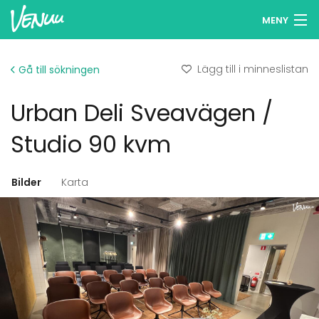
MENY
Sök lokaler
Lägg till i minneslistan
Gå till sökningen
Minneslista
Urban Deli Sveavägen /
Logga in
Studio 90 kvm
Svenska
Bilder
Karta
Lägg till din lokal