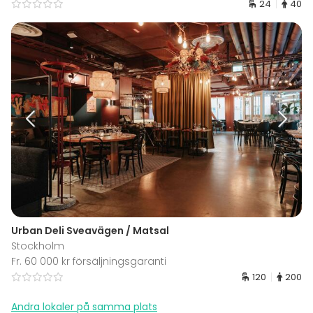
24
40
Urban Deli Sveavägen / Matsal
Stockholm
Fr. 60 000 kr försäljningsgaranti
120
200
Andra lokaler på samma plats