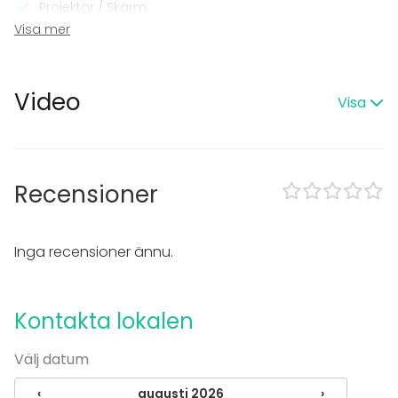
Projektor / Skärm
Wi-Fi
Visa mer
Utrustning för videokonferens
Professionellt ljudsystem
Printer
Video
Visa
Professionell ljusteknik
I lokalen
Möjlighet att spela egen musik
Exklusiv tillgång
Recensioner
Tillgänglighetsanpassad
Möjligheter för band
Inga recensioner ännu.
Utrustning
Möbler
Servis
Kontakta lokalen
Whiteboard / Blädderblock
Anteckningsmaterial
Välj datum
Evenemang
‹
augusti 2026
›