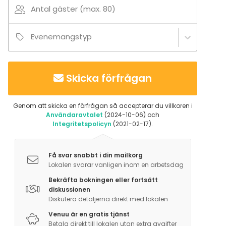
Antal gäster (max. 80)
(standard teknik: projektorer i alla rum, wifi och
ljudsystem, ej mikrofoner/myggor)
Evenemangstyp
Tilläggsuppgifter om aktiviteter
Vi erbjuder en rad inspirerande aktiviteter som stärker
teamet och fyller mötet med ny energi. Allt från att
Skicka förfrågan
lösa kluriga mysterier med Sherlock Holmes till
båtturer, vinprovningar och mycket mer som sätter
Genom att skicka en förfrågan så accepterar du villkoren i
guldkant på er upplevelse. Fråga oss gärna – vi
Användaravtalet
(2024-10-06) och
Integritetspolicyn
(2021-02-17).
skräddarsyr förslag som gör ert möte minnesvärt.
Få svar snabbt i din mailkorg
Lokalen svarar vanligen inom en arbetsdag
Bekräfta bokningen eller fortsätt
diskussionen
Diskutera detaljerna direkt med lokalen
Venuu är en gratis tjänst
Betala direkt till lokalen utan extra avgifter