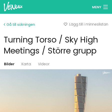
MENY
Sök lokaler
Lägg till i minneslistan
Gå till sökningen
Minneslista
Turning Torso / Sky High
Logga in
Meetings / Större grupp
Svenska
Bilder
Karta
Videor
Lägg till din lokal