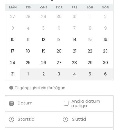
Fest
MÅN
TIS
ONS
TOR
FRE
LÖR
SÖN
Bröllop
Middag / Lunch
27
28
29
30
31
1
2
Möte
3
4
5
6
7
8
9
Konferens
Julbord / Julfest
10
11
12
13
14
15
16
Företagsevent
Företagsfest
17
18
19
20
21
22
23
Team building / Kick Off
24
25
26
27
28
29
30
Lokal
31
1
2
3
4
5
6
Anpassningsbar lokal
Konferenslokal
Styrelserum
Tillgänglighet via förfrågan
Konferenscenter
Andra datum
Datum
möjliga
Tilläggsuppgifter om tjänster och faciliteter
Starttid
Sluttid
Extra kostnad för utrustning utöver standard
tillkommer.