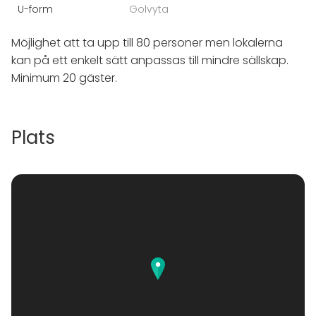
U-form
Golvyta
Justeringar kan göras fram till fem (5) arbetsdagar
innan ankomst för avvikelser i antal deltagare
Möjlighet att ta upp till 80 personer men lokalerna
motsvarande 10% av senast bekräftade värdet.
kan på ett enkelt sätt anpassas till mindre sällskap.
Minimum 20 gäster.
Plats