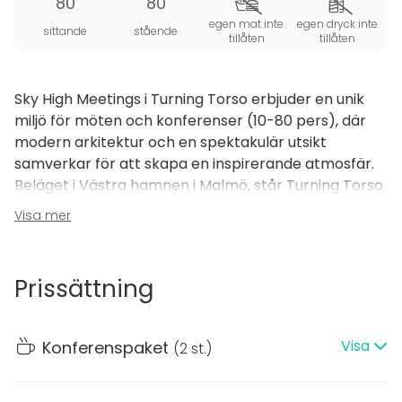
80
80
egen mat inte
egen dryck inte
sittande
stående
tillåten
tillåten
Sky High Meetings i Turning Torso erbjuder en unik
miljö för möten och konferenser (10-80 pers), där
modern arkitektur och en spektakulär utsikt
samverkar för att skapa en inspirerande atmosfär.
Beläget i Västra hamnen i Malmö, står Turning Torso
som en ikonisk skyskrapa som sträcker sig 190 meter
Visa mer
upp i luften och erbjuder en oöverträffad
panoramautsikt över Öresundsregionen.
Prissättning
När man träder in i Sky High Meetings möts man av en
elegant och professionell inredning, designad för att
främja kreativitet och produktivitet. De olika mötes-
Visa
Konferenspaket
(
2 st.
)
och konferenslokalerna är utrustade med
toppmodern teknologi som säkerställer att
presentationer och möten förlöper smidigt och