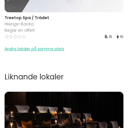
Treetop Spa / Trädet
Hisings-Backa
Begär en offert
15
15
Andra lokaler på samma plats
Liknande lokaler