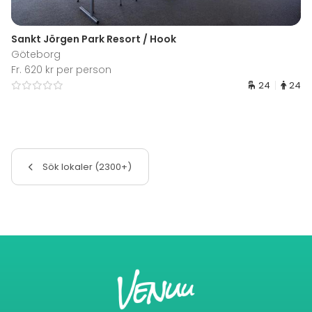
Sankt Jörgen Park Resort / Hook
Göteborg
Fr. 620 kr per person
24
24
Sök lokaler (2300+)