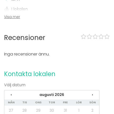
I lokalen
Visa mer
Utomhusområde
Övernattningsmöjlighet
Swimmingpool
Parkering
Recensioner
Bastu
Utrustning
Inga recensioner ännu.
Bubbelpool / Jacuzzi
Whiteboard / Blädderblock
Handdukar
Kontakta lokalen
Anteckningsmaterial
Evenemang
Välj datum
Fest
‹
augusti 2026
›
Bröllop
MÅN
TIS
ONS
TOR
FRE
LÖR
SÖN
Middag / Lunch
Möte
27
28
29
30
31
1
2