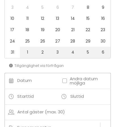
Konferens
Julbord / Julfest
3
4
5
6
7
8
9
Företagsevent
10
11
12
13
14
15
16
Företagsfest
Team building / Kick Off
17
18
19
20
21
22
23
Lokal
24
25
26
27
28
29
30
Anpassningsbar lokal
Hotell
31
1
2
3
4
5
6
Konferenslokal
Terrass
Tillgänglighet via förfrågan
Konferenscenter
Andra datum
Datum
möjliga
Starttid
Sluttid
Antal gäster (max. 30)