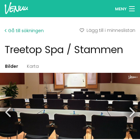
MENY
Sök lokaler
Lägg till i minneslistan
Gå till sökningen
Minneslista
Treetop Spa / Stammen
Logga in
Svenska
Bilder
Karta
Lägg till din lokal