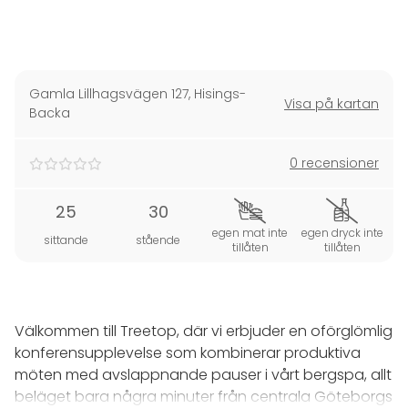
Gamla Lillhagsvägen 127
,
Hisings-
Visa på kartan
Backa
0 recensioner
25
30
egen mat inte
egen dryck inte
sittande
stående
tillåten
tillåten
Välkommen till Treetop, där vi erbjuder en oförglömlig
konferensupplevelse som kombinerar produktiva
möten med avslappnande pauser i vårt bergspa, allt
beläget bara några minuter från centrala Göteborgs