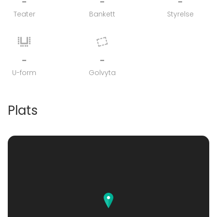
-
-
-
Teater
Bankett
Styrelse
-
-
U-form
Golvyta
Plats