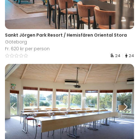
Sankt Jörgen Park Resort / Hemisfären Oriental Stora
Göteborg
Fr. 620 kr per person
24
24