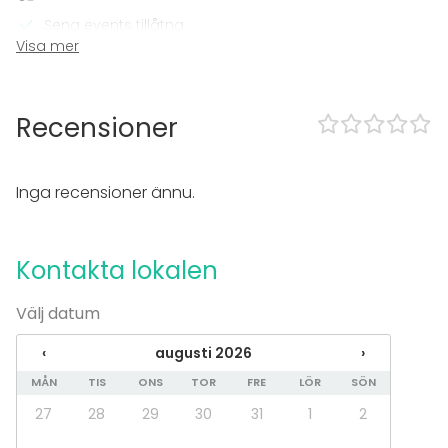
Sena events tillåtna
Visa mer
Högljudd musik OK
Dansgolv
Möjlighet att spela egen musik
Exklusiv tillgång
Recensioner
Utomhusområde
Tillgänglighetsanpassad
Övernattningsmöjlighet
Inga recensioner ännu.
Möjligheter för band
Parkering
Utrustning
Kontakta lokalen
Möbler
Välj datum
Servis
Handdukar
‹
augusti 2026
›
Evenemang
MÅN
TIS
ONS
TOR
FRE
LÖR
SÖN
Fest
27
28
29
30
31
1
2
Bröllop