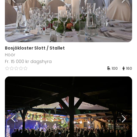
Bosjökloster Slott / Stallet
Höör
Fr. 15 000 kr dagshyra
100
160