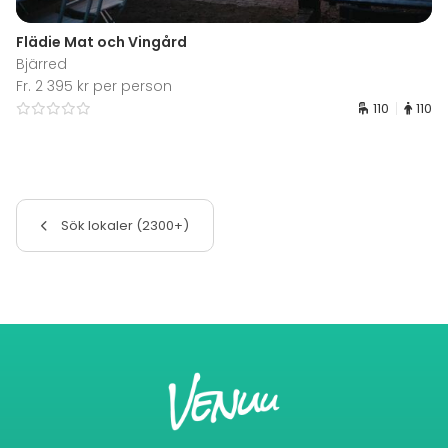
Flädie Mat och Vingård
Bjärred
Fr. 2 395 kr per person
110
110
Sök lokaler (2300+)