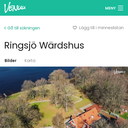
MENY
Sök lokaler
Lägg till i minneslistan
Gå till sökningen
Minneslista
Ringsjö Wärdshus
Logga in
Svenska
Bilder
Karta
Lägg till din lokal