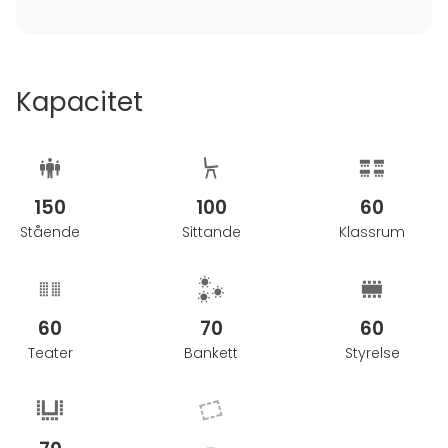
använda. Vår senaste tillskott, villan (storstugan), är
perfekt för grupper med sina tre sovrum, kök, två
toaletter, stort allrum och egen uteplats, vilket ger
plats för upp till 11 personer att övernatta bekvämt.
Kapacitet
En unik möjlighet att hyra ett helt hus för ditt
bröllop eller din fest - tveka inte att höra av er så
hjälper vi dig att arrangera ett evenemang i din
150
100
60
smak.
Stående
Sittande
Klassrum
60
70
60
Teater
Bankett
Styrelse