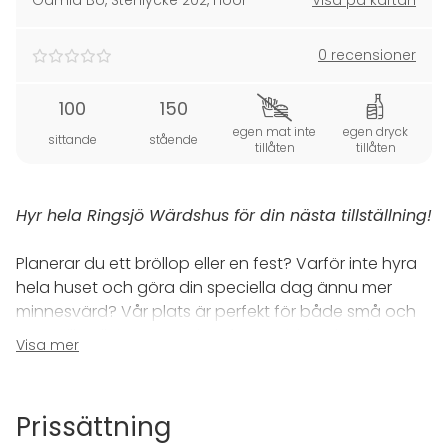
Gamla Bo, Stenlycke 202
,
Höör
Visa på kartan
0 recensioner
100
150
egen mat inte
egen dryck
sittande
stående
tillåten
tillåten
Hyr hela Ringsjö Wärdshus för din nästa tillställning!
Planerar du ett bröllop eller en fest? Varför inte hyra
hela huset och göra din speciella dag ännu mer
minnesvärd? Vår plats är perfekt för både små och
stora tillställningar, med en fantastisk park och en
Visa mer
privat strand med badbrygga. Oavsett om du vill ha
din ceremoni inomhus eller utomhus, kan vi skapa
den perfekta miljön för dig.
Prissättning