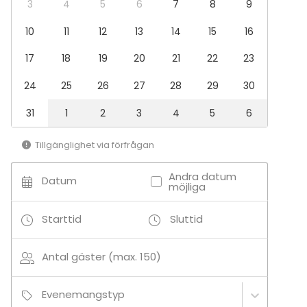
Middag / Lunch
3
4
5
6
7
8
9
Möte
10
11
12
13
14
15
16
Konferens
Julbord / Julfest
17
18
19
20
21
22
23
Företagsevent
Företagsfest
24
25
26
27
28
29
30
Team building / Kick Off
31
1
2
3
4
5
6
Lokal
Anpassningsbar lokal
Tillgänglighet via förfrågan
Restaurang
Festlokal
Andra datum
Datum
Lokal vid vattnet
möjliga
Bar / Lounge
Starttid
Sluttid
Aktiviteter
Golf
Antal gäster (max. 150)
Utomhusaktiviteter
Båtturer / segling
Evenemangstyp