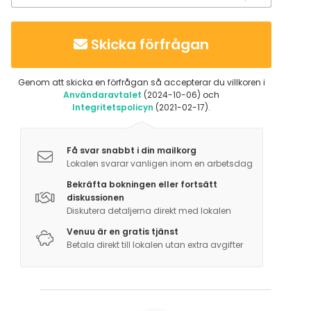
Tilläggsuppgifter om aktiviteter
Med 3 km till närmaste golfbana, massor av
Skicka förfrågan
vandringsleder i närheten och bad/fiske i sjön som
ligger nedanför.
Genom att skicka en förfrågan så accepterar du villkoren i
Användaravtalet
(2024-10-06) och
Integritetspolicyn
(2021-02-17).
Få svar snabbt i din mailkorg
Lokalen svarar vanligen inom en arbetsdag
Bekräfta bokningen eller fortsätt
diskussionen
Diskutera detaljerna direkt med lokalen
Venuu är en gratis tjänst
Betala direkt till lokalen utan extra avgifter