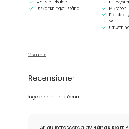
Mat via lokalen
Ljudsyst
Utskänkningstillstånd
Mikrofon
Projektor
Wi-Fi
Utrustnin
Visa mer
Recensioner
Utrustning
Evenem
Inga recensioner ännu.
Scen
Fest
Bubbelpool / Jacuzzi
Bröllop
Möbler
Middag /
Spel (brädspel, pingisbord
Möte
etc.)
Konferen
Är du intresserad av
Rånäs Slott
?
Servis
Julbord / 