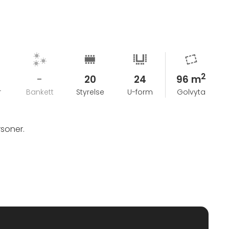
2
-
20
24
96 m
r
Bankett
Styrelse
U-form
Golvyta
rsoner.