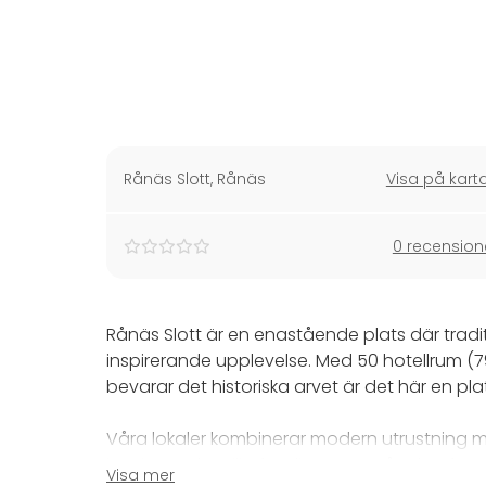
Rånäs Slott
,
Rånäs
Visa på kart
0 recension
Rånäs Slott är en enastående plats där tradi
inspirerande upplevelse. Med 50 hotellrum 
bevarar det historiska arvet är det här en plat
Våra lokaler kombinerar modern utrustning med
inspirerande miljö för ditt möte. Våra konfe
Visa mer