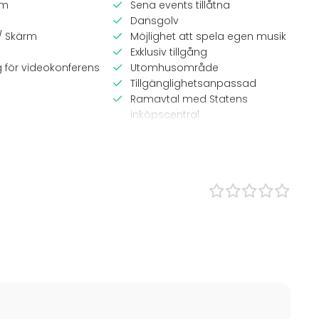
em
Sena events tillåtna
Dansgolv
 / Skärm
Möjlighet att spela egen musik
Exklusiv tillgång
g för videokonferens
Utomhusområde
Tillgänglighetsanpassad
Ramavtal med Statens
inköpscentral
Övernattningsmöjlighet
Möjligheter för band
Parkering
Bastu
ang
Lokal
Anpassningsbar lokal
Hotell
 Lunch
Slott
Lokal vid vattnet
s
Konferenslokal
Julfest