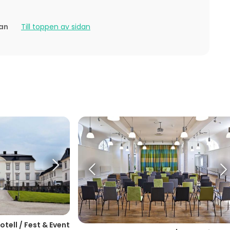
event
est
tan
Till toppen av sidan
ding / Kick Off
r.
tell / Fest & Event