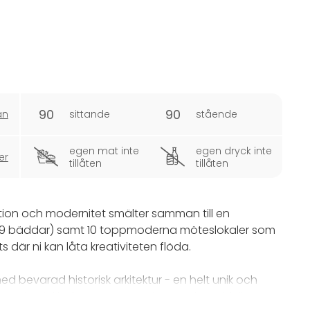
90
90
an
sittande
stående
egen mat inte
egen dryck inte
er
tillåten
tillåten
tion och modernitet smälter samman till en
(79 bäddar) samt 10 toppmoderna möteslokaler som
s där ni kan låta kreativiteten flöda.
 bevarad historisk arkitektur - en helt unik och
renspaket inkluderar övernattning med smakfulla