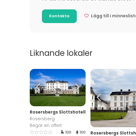
Whiteboard / Blädderblock
Företags
Handdukar
Företagsf
Lägg till i minneslis
Kontakta
Anteckningsmaterial
Team buil
Aktiviteter
Utomhusaktiviteter
Liknande lokaler
Tilläggsuppgifter om aktiviteter
Historiska guidningar, Fyspass och provninga
Rosersbergs Slottshotell
Rosersberg
Begär en offert
100
100
Rosersbergs Slottsho