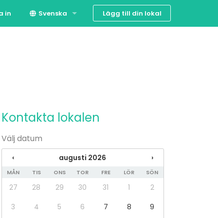
Lägg till din lokal
a in
Svenska
Suomi
English
Kontakta lokalen
Välj datum
‹
augusti 2026
›
MÅN
TIS
ONS
TOR
FRE
LÖR
SÖN
27
28
29
30
31
1
2
3
4
5
6
7
8
9