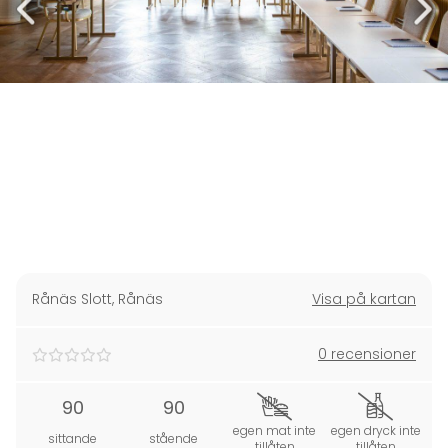
Rånäs Slott
,
Rånäs
Visa på kartan
0 recensioner
90
90
egen mat inte
egen dryck inte
sittande
stående
tillåten
tillåten