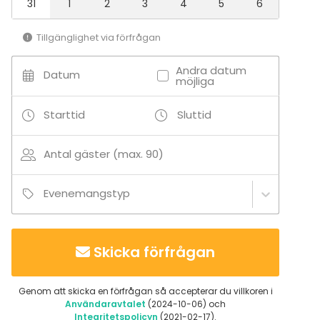
31
1
2
3
4
5
6
Fest
Bröllop
Tillgänglighet via förfrågan
Middag / Lunch
Möte
Andra datum
Datum
Konferens
möjliga
Julbord / Julfest
Företagsevent
Starttid
Sluttid
Företagsfest
Team building / Kick Off
Antal gäster (max. 90)
Lokal
Anpassningsbar lokal
Evenemangstyp
Hotell
Slott
Lokal vid vattnet
Skicka förfrågan
Konferenslokal
Aktiviteter
Genom att skicka en förfrågan så accepterar du villkoren i
Utomhusaktiviteter
Användaravtalet
(2024-10-06) och
Integritetspolicyn
(2021-02-17).