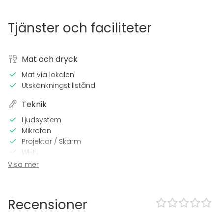
Tjänster och faciliteter
Mat och dryck
Mat via lokalen
Utskänkningstillstånd
Teknik
Ljudsystem
Mikrofon
Projektor / Skärm
Wi-Fi
Utrustning för videokonferens
Visa mer
I lokalen
Sena events tillåtna
Recensioner
Dansgolv
Möjlighet att spela egen musik