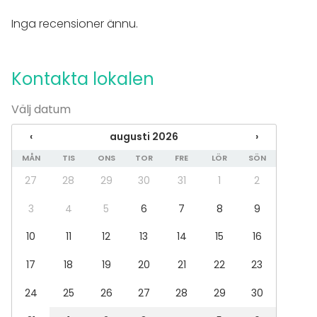
Exklusiv tillgång
Inga recensioner ännu.
Utomhusområde
Tillgänglighetsanpassad
Ramavtal med Statens inköpscentral
Kontakta lokalen
Övernattningsmöjlighet
Möjligheter för band
Parkering
Välj datum
Bastu
‹
augusti 2026
›
Utrustning
MÅN
TIS
ONS
TOR
FRE
LÖR
SÖN
Scen
27
28
29
30
31
1
2
Bubbelpool / Jacuzzi
Möbler
3
4
5
6
7
8
9
Spel (brädspel, pingisbord etc.)
Servis
10
11
12
13
14
15
16
Whiteboard / Blädderblock
17
18
19
20
21
22
23
Handdukar
Anteckningsmaterial
24
25
26
27
28
29
30
Evenemang