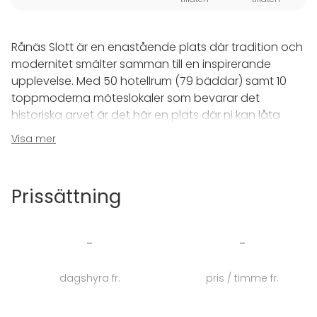
Rånäs Slott är en enastående plats där tradition och
modernitet smälter samman till en inspirerande
upplevelse. Med 50 hotellrum (79 bäddar) samt 10
toppmoderna möteslokaler som bevarar det
historiska arvet är det här en plats där ni kan låta
kreativiteten flöda.
Visa mer
Våra lokaler kombinerar modern utrustning med
bevarad historisk arkitektur - en helt unik och
Prissättning
inspirerande miljö för ditt möte. Våra konferenspaket
inkluderar övernattning med smakfulla måltider
tillagade med kärlek. I alla våra konferenslokaler ingår
-
-
fräsch frukt, vatten och Wi-Fi.
dagshyra fr.
pris / timme fr.
Beroende på dina mål med konferensen erbjuder vi
olika aktiviteter som tillägg till ditt konferenspaket.