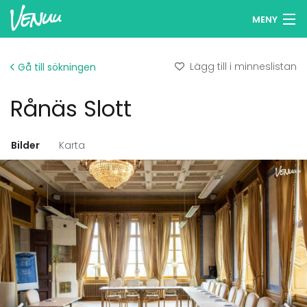
MENY
Sök lokaler
Lägg till i minneslistan
Gå till sökningen
Minneslista
Rånäs Slott
Logga in
Svenska
Bilder
Karta
Lägg till din lokal