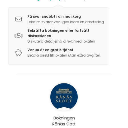
Tilläggsuppgifter om aktiviteter
Få svar snabbt i din mailkorg
Historiska guidningar, Fyspass och provningar.
Lokalen svarar vanligen inom en arbetsdag
Bekräfta bokningen eller fortsätt
diskussionen
Diskutera detaljerna direkt med lokalen
Venuu är en gratis tjänst
Betala direkt till lokalen utan extra avgifter
Bokningen
Rånäs Slott