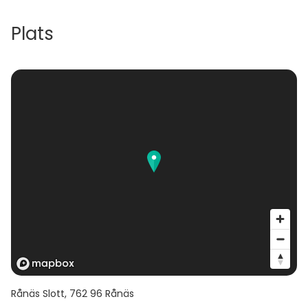
Plats
Rånäs Slott
,
762 96
Rånäs