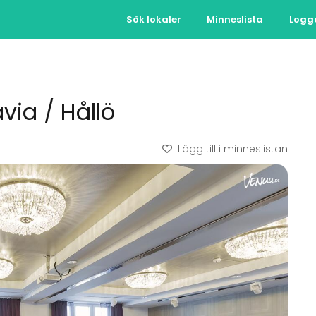
Sök lokaler
Minneslista
Logg
via / Hållö
Lägg till i minneslistan