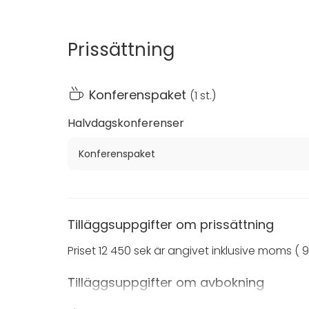
vår stora, fina inomhusterass med fantastisk t
Självklart skräddarsyr vi er vistelse för en 
efter era önskemål.
Prissättning
För resande gäster har vi 355 fina rum och s
Konferenspaket
(
1 st.
)
Halvdagskonferenser
Konferenspaket
Tilläggsuppgifter om prissättning
Priset 12 450 sek är angivet inklusive moms ( 
Tilläggsuppgifter om avbokning
Allmänt: