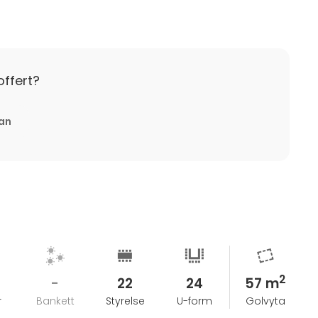
eras skriftligen till hotellet.
 deltagare/rumsnätter, avbokas utan kostnad /
offert?
educering
tan
et kan upp
m till 48 timmar före ankomst)
ltagare/rumsnätter, avbokas utan kostnad /
educering
2
-
22
24
57 m
r
Bankett
Styrelse
U-form
Golvyta