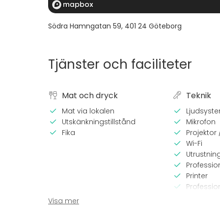
Södra Hamngatan 59
,
401 24
Göteborg
Tjänster och faciliteter
Mat och dryck
Teknik
Mat via lokalen
Ljudsyst
Utskänkningstillstånd
Mikrofon
Fika
Projektor
Wi-Fi
Utrustnin
Professio
Printer
Profession
Visa mer
Utrustning
Evenem