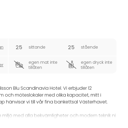
25
25
an
sittande
stående
egen mat inte
egen dryck inte
er
tillåten
tillåten
son Blu Scandinavia Hotel. Vi erbjuder 12
och möteslokaler med olika kapacitet, mitt i
p hänvisar vi till vår fina bankettsal Västerhavet.
 miljö med alla bekvämligheter och modern teknik ni
ll konferensavdelningen kan ni i pauserna njuta på