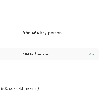
akhöjd och härligt ljus.
komplett upplevelse med god mat och dryck samt fika,
pännande sviter för övernattning.
från 464 kr / person
464 kr / person
Visa
9 960 sek exkl. moms )