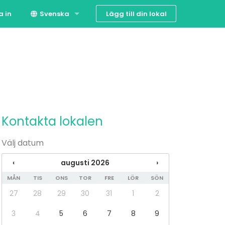
Lägg till din lokal
a in
Svenska
Suomi
English
Kontakta lokalen
Välj datum
‹
augusti 2026
›
MÅN
TIS
ONS
TOR
FRE
LÖR
SÖN
27
28
29
30
31
1
2
3
4
5
6
7
8
9