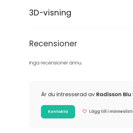
Möbler
Fest
3D-visning
Whiteboard / Blädderblock
Bröllop
Anteckningsmaterial
Middag /
Möte
Konferen
Julbord / 
Recensioner
Företags
Företagsf
Team buil
Inga recensioner ännu.
Är du intresserad av
Radisson Blu
Lägg till i minneslis
Kontakta