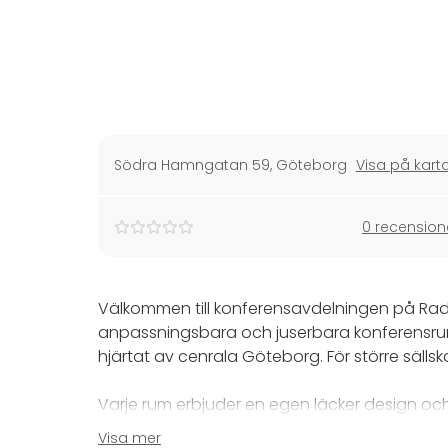
Södra Hamngatan 59
,
Göteborg
Visa på kart
0 recension
Välkommen till konferensavdelningen på Radis
anpassningsbara och juserbara konferensrum 
hjärtat av cenrala Göteborg. För större sällska
Varje rum erbjuder en egen läcker design och
kan tänkas behöva. Och i direkt anslutning ti
Visa mer