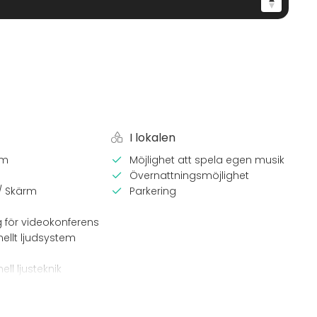
I lokalen
em
Möjlighet att spela egen musik
Övernattningsmöjlighet
 / Skärm
Parkering
g för videokonferens
nellt ljudsystem
ell ljusteknik
ang
Lokal