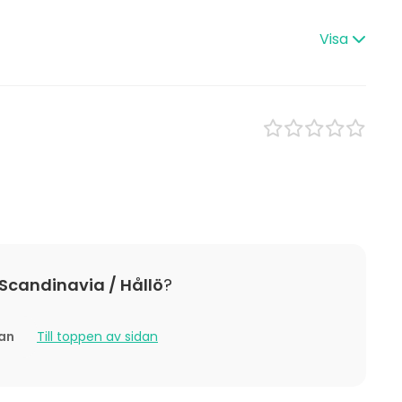
Konferenslokal
Styrelserum
Visa
 Lunch
Konferenscenter
s
Julfest
event
est
ding / Kick Off
 Scandinavia / Hållö
?
tan
Till toppen av sidan