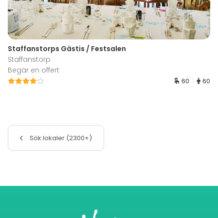
Staffanstorps Gästis / Festsalen
Staffanstorp
Begär en offert
60
60
Sök lokaler (2300+)