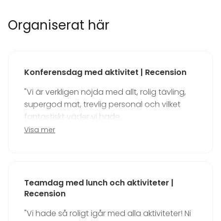
Utrustning
Organiserat här
Möbler
Spel (brädspel, pingisbord etc.)
Whiteboard / Blädderblock
Anteckningsmaterial
Konferensdag med aktivitet | Recension
Evenemang
"Vi är verkligen nöjda med allt, rolig tävling,
Fest
supergod mat, trevlig personal och vilket
Bröllop
fantastiskt väder vi hade.
Middag / Lunch
Visa mer
Möte
Kunde inte bli bättre. Fick höra många
Konferens
kommentarer från kollegor att det var så
Julbord / Julfest
lugnt och avslappnat.
Företagsevent
Företagsfest
Teamdag med lunch och aktiviteter |
Team building / Kick Off
Ni får toppbetyg av oss.
Recension
Lokal
"Vi hade så roligt igår med alla aktiviteter! Ni
Trevlig sommar!