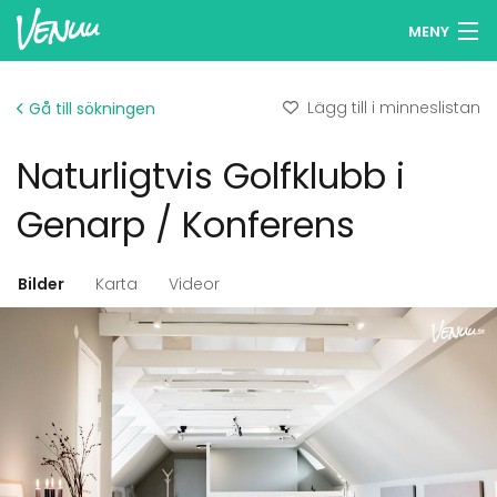
MENY
Sök lokaler
Lägg till i minneslistan
Gå till sökningen
Minneslista
Naturligtvis Golfklubb i
Logga in
Genarp / Konferens
Svenska
Bilder
Karta
Videor
Lägg till din lokal