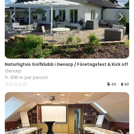
Naturligtvis Golfklubb i Genarp / Företagsfest & Kick off
Genarp
Fr. 695 kr per person
60
80