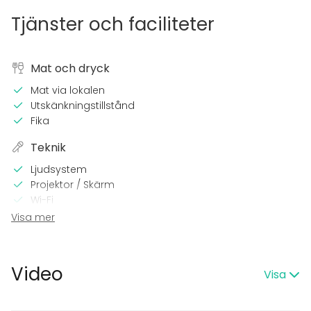
Tjänster och faciliteter
Mat och dryck
Mat via lokalen
Utskänkningstillstånd
Fika
Teknik
Ljudsystem
Projektor / Skärm
Wi-Fi
Visa mer
I lokalen
Sena events tillåtna
Möjlighet att spela egen musik
Video
Visa
Exklusiv tillgång
Utomhusområde
Parkering