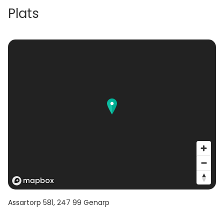
Plats
Assartorp 581
,
247 99
Genarp