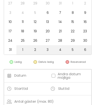
- Boule
27
28
29
30
31
1
2
- Padel
- Quizrunda i det gröna
3
4
5
6
7
8
9
- Driving Range
10
11
12
13
14
15
16
- Golf
17
18
19
20
21
22
23
24
25
26
27
28
29
30
31
1
2
3
4
5
6
Ledig
Delvis ledig
Reserverad
Andra datum
Datum
möjliga
Starttid
Sluttid
Antal gäster (max. 80)