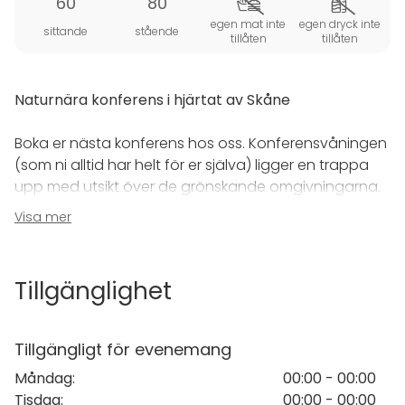
60
80
egen mat inte
egen dryck inte
sittande
stående
tillåten
tillåten
Naturnära konferens i hjärtat av Skåne
Boka er nästa konferens hos oss. Konferensvåningen
(som ni alltid har helt för er själva) ligger en trappa
upp med utsikt över de grönskande omgivningarna.
Visa mer
Till ert förfogande och i anslutning till
konferenslokalen finns WC, soffgrupp och grupprum.
Vatten, kaffe & frukt kommer också finnas i er lokal.
Tillgänglighet
På bottenplan hittar ni vår lounge med pingisbord
samt vår trevliga matsal med både uterum och
Tillgängligt för evenemang
terass.
Måndag
:
00:00 - 00:00
Tisdag
:
00:00 - 00:00