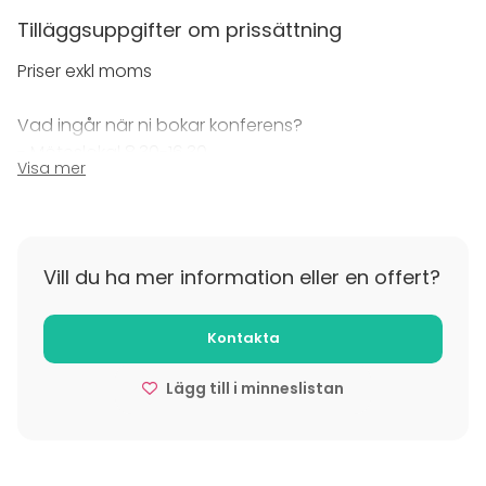
Tilläggsuppgifter om prissättning
Priser exkl moms
Vad ingår när ni bokar konferens?
- Möteslokal 8.30-16.30
Visa mer
- Ljud och bild
- Block och penna
- Frukostfika
- Kaffe & te under dagen
Vill du ha mer information eller en offert?
- Lunchmeny med alkoholfri dryck
- Eftermiddagsfika
Kontakta
Tilläggsuppgifter om avbokning
Lägg till i minneslistan
Vid total avbokning senare än 4 veckor före
arrangemanget skall beställaren ersätta oss med 25
% av värdet på bokningen. Vid total avbokning