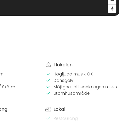
I lokalen
em
Högljudd musik OK
Dansgolv
 / Skärm
Möjlighet att spela egen musik
Utomhusområde
ang
Lokal
Restaurang
Skepp / Båt