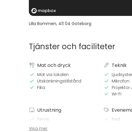
Lilla Bommen
,
411 04
Göteborg
Tjänster och faciliteter
Mat och dryck
Teknik
Mat via lokalen
Ljudsyst
Utskänkningstillstånd
Mikrofon
Fika
Projektor
Wi-Fi
Utrustning
Evenem
Servis
Fest
Bröllop
Visa mer