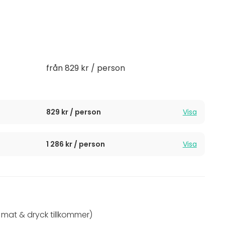
along och två härliga soldäck. I aktern finner man
 unionstiden. Pris
från
7200 kr / timme ex moms
ent, middagskryssning eller transport ombord på vår
från 829 kr / person
829 kr / person
Visa
1 286 kr / person
Visa
mat & dryck tillkommer)