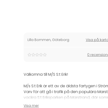
Lilla Bommen
,
Göteborg
Visa på kart
0 recension
Välkomna till M/S S:t Erik!
M/s S:t Erik är ett av de äldsta fartygen i S
Varv för att gå i trafik på den populära Mars
vackra S:t Eriksparken på Marstrand, där so
svalka i sommarvärmen.
Visa mer