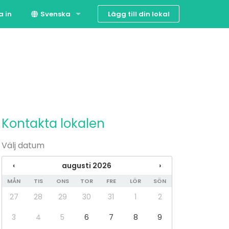
Lägg till din lokal
a in
Svenska
Suomi
English
Kontakta lokalen
Välj datum
‹
augusti 2026
›
MÅN
TIS
ONS
TOR
FRE
LÖR
SÖN
27
28
29
30
31
1
2
3
4
5
6
7
8
9