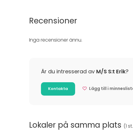
Middag /
Möte
Konferen
Recensioner
Julbord / 
Företags
Företagsf
Inga recensioner ännu.
Team buil
Aktiviteter
Båtturer / segling
Är du intresserad av
M/S S:t Erik
?
Lägg till i minneslis
Kontakta
Lokaler på samma plats
(
1 st.