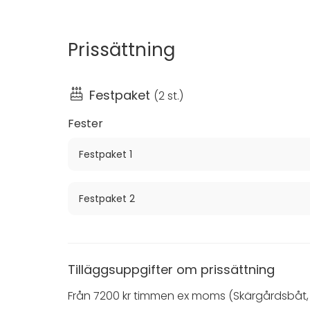
Ombord finns en vacker matsal, en ljus akters
unionsflaggan, då M/S S:t Erik är byggd under
Prissättning
(Skärgårdsbåt, mat & dryck tillkommer)
Vi hjälper er gärna att arrangera företagsev
Festpaket
(
2 st.
)
klassiska skärgårdsbåt.
Fester
Festpaket 1
Festpaket 2
Tilläggsuppgifter om prissättning
Från 7200 kr timmen ex moms (Skärgårdsbåt, 