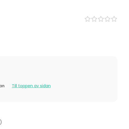
 Lunch
Lokal vid vattnet
s
Julfest
event
est
ding / Kick Off
tan
Till toppen av sidan
)