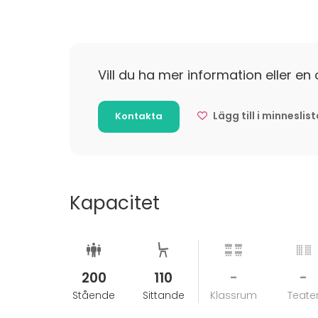
Vill du ha mer information eller en 
Lägg till i minneslis
Kontakta
Kapacitet
200
110
-
-
Stående
Sittande
Klassrum
Teate