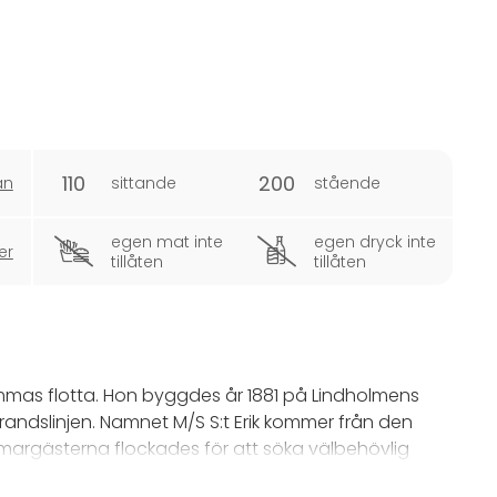
110
200
an
sittande
stående
egen mat inte
egen dryck inte
er
tillåten
tillåten
trömmas flotta. Hon byggdes år 1881 på Lindholmens
trandslinjen. Namnet M/S S:t Erik kommer från den
mmargästerna flockades för att söka välbehövlig