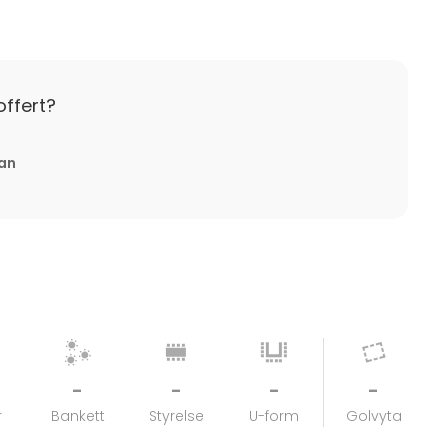
offert?
tan
-
-
-
-
r
Bankett
Styrelse
U-form
Golvyta