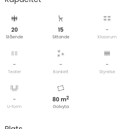
20
15
-
Stående
Sittande
Klassrum
-
-
-
Teater
Bankett
Styrelse
2
-
80 m
U-form
Golvyta