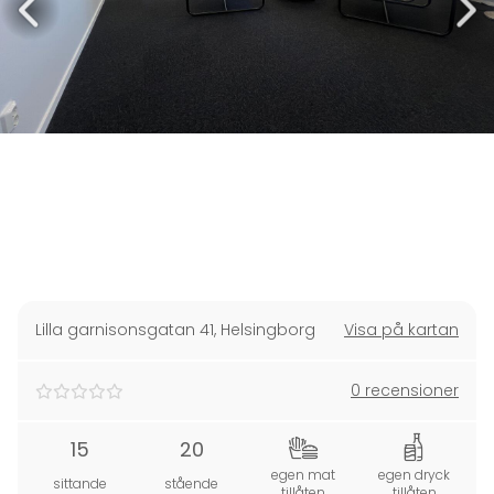
Lilla garnisonsgatan 41
,
Helsingborg
Visa på kartan
0 recensioner
15
20
egen mat
egen dryck
sittande
stående
tillåten
tillåten