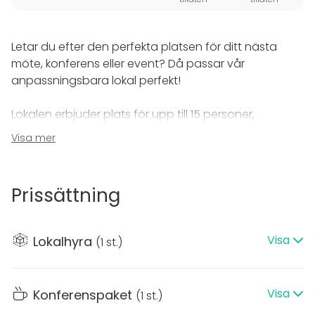
Letar du efter den perfekta platsen för ditt nästa
möte, konferens eller event? Då passar vår
anpassningsbara lokal perfekt!
Lokalen erbjuder plats för upp till 15 personer,
beroende på hur den möbleras. Den är
Visa mer
anpassningsbar för olika typer av arrangemang –
från möten och utbildningar till workshops och
seminarier. Utrustningen är fullt modern och
Prissättning
inkluderar en storbildskärm, whiteboard och snabbt
Wi-Fi.
Visa
Lokalhyra
(
1 st.
)
Vi erbjuder även ett mindre grupprum för upp till 6
personer som ingår, perfekt att använda som
breakout room.
Visa
Konferenspaket
(
1 st.
)