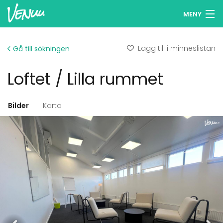
MENY
Sök lokaler
Lägg till i minneslistan
Gå till sökningen
Minneslista
Loftet / Lilla rummet
Logga in
Svenska
Bilder
Karta
Lägg till din lokal