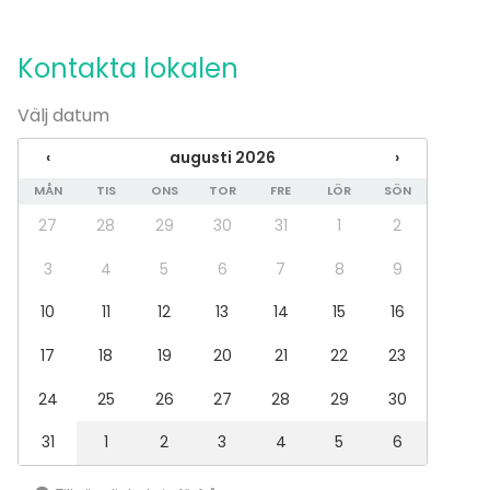
Fest
Bröllop
Kontakta lokalen
Middag / Lunch
Möte
Välj datum
Konferens
Julbord / Julfest
‹
augusti 2026
›
Företagsevent
Företagsfest
MÅN
TIS
ONS
TOR
FRE
LÖR
SÖN
Team building / Kick Off
27
28
29
30
31
1
2
Lokal
3
4
5
6
7
8
9
Anpassningsbar lokal
10
11
12
13
14
15
16
Klassrum
Konferenslokal
17
18
19
20
21
22
23
Styrelserum
24
25
26
27
28
29
30
31
1
2
3
4
5
6