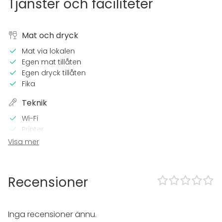
Tjänster och faciliteter
Mat och dryck
Mat via lokalen
Egen mat tillåten
Egen dryck tillåten
Fika
Teknik
Wi-Fi
Printer
Visa mer
Utrustning
Whiteboard / Blädderblock
Servis
Recensioner
Anteckningsmaterial
Möbler
Inga recensioner ännu.
Evenemang