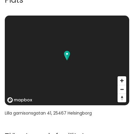
Plats
Lilla garnisonsgatan 41
,
25467
Helsingborg