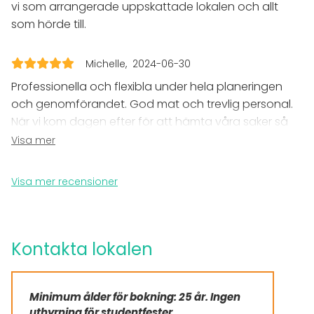
Möte
vi som arrangerade uppskattade lokalen och allt
Konferens
som hörde till.
Julbord / Julfest
Företagsevent
Michelle
2024-06-30
Företagsfest
Team building / Kick Off
Professionella och flexibla under hela planeringen
och genomförandet. God mat och trevlig personal.
Lokal
När vi kom dagen efter för att hämta våra saker så
Anpassningsbar lokal
hade de redan packat ihop allt fint så det var bara
Visa mer
Festlokal
till att hämta och lämna. Bästa bröllopsfesten hade
Konferenslokal
vi! Kommer definitivt boka ett event här igen. Kan
Visa mer recensioner
varmt rekommendera Peder Muur!
Tilläggsuppgifter om tjänster och faciliteter
Det ingår diskning, städning, porslin, bestick, glas,
bord och stolar.
Kontakta lokalen
Tillkommer Duni Dukar 60,00 SEK/ST Duni Servetter
3,00 SK/ST
Minimum ålder för bokning: 25 år. Ingen
uthyrning för studentfester.