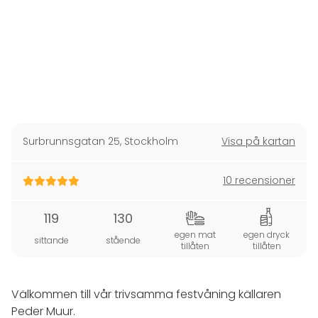
Surbrunnsgatan 25
,
Stockholm
Visa på kartan
10 recensioner
119
130
egen mat
egen dryck
sittande
stående
tillåten
tillåten
Välkommen till vår trivsamma festvåning källaren
Peder Muur.