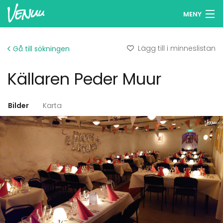
MENY
Sök lokaler
Lägg till i minneslistan
Gå till sökningen
Minneslista
Källaren Peder Muur
Logga in
Svenska
Bilder
Karta
Lägg till din lokal