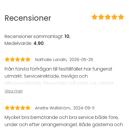
Professionellt ljudsystem
Professionell ljusteknik
Recensioner
I lokalen
Sena events tillåtna
Högljudd musik OK
Recensioner sammanlagt:
10
,
Dansgolv
Medelvärde:
4.90
Möjlighet att spela egen musik
Exklusiv tillgång
Nathalie Landin
2026-05-25
Utrustning
Från första förfrågan till festtillfället har fungerat
Möbler
utmärkt. Serviceinriktade, trevliga och
Servis
tillmötesgående. Personalen på plats var väldigt
Whiteboard / Blädderblock
trevliga. Alla som var med på festen var väldigt
Visa mer
Discokula :)
nöjda.
Evenemang
Anette Wallström
2024-09-11
Fest
Mycket bra bemötande och bra service både före,
Bröllop
Middag / Lunch
under och efter arrangemanget. Både gästerna och