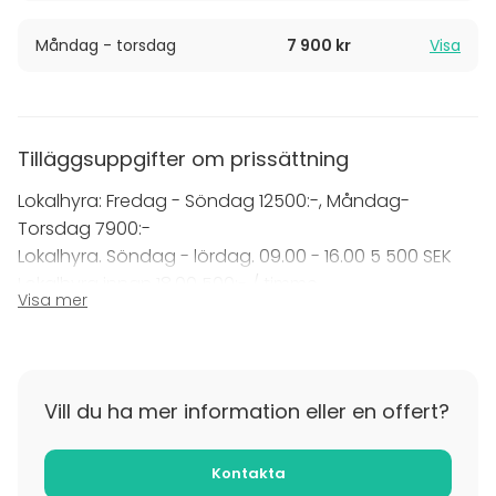
och/eller egen mat om du vill!
Måndag - torsdag
7 900 kr
Visa
Vill du styra upp något trevligt för ditt sällskap? Testa
då vår karaoke!
Tilläggsuppgifter om prissättning
Lokalhyra: Fredag - Söndag 12500:-, Måndag-
Torsdag 7900:-
Lokalhyra. Söndag - lördag. 09.00 - 16.00 5 500 SEK
Lokalhyra innan 18.00 500:- / timme
Visa mer
Lokalhyra Söndag - lördag efter kl. 01.00 2000:- / tim
Kaffe 20:- / pers.
Bemannad garderob (dock minst 1200:-) 20:- / pers.
Vill du ha mer information eller en offert?
Serveringspersonal (inkl. moms.) 300:- / timme
Fotbås 2500:-
Kontakta