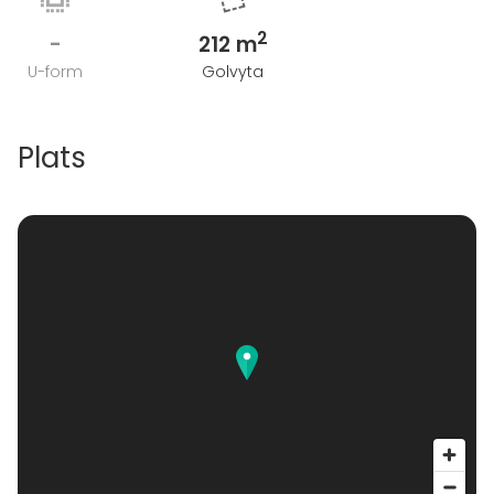
2
-
212 m
U-form
Golvyta
Plats