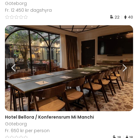
Göteborg
Fr. 12 450 kr dagshyra
22
40
Hotel Bellora / Konferensrum Mi Manchi
Göteborg
Fr. 650 kr per person
18
18