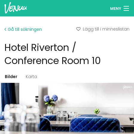
MENY
Sök lokaler
Lägg till i minneslistan
Gå till sökningen
Minneslista
Hotel Riverton /
Logga in
Conference Room 10
Svenska
Bilder
Karta
Lägg till din lokal