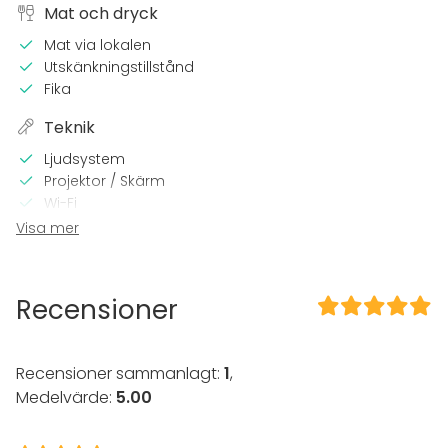
Mat och dryck
Mat via lokalen
Utskänkningstillstånd
Fika
Teknik
Ljudsystem
Projektor / Skärm
Wi-Fi
Utrustning för videokonferens
Visa mer
Professionellt ljudsystem
Professionell ljusteknik
Recensioner
Utrustning
Servis
Whiteboard / Blädderblock
Recensioner sammanlagt:
1
,
Anteckningsmaterial
Medelvärde:
5.00
Evenemang