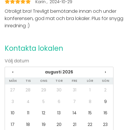
Fest
Karin
2024-10-29
Bröllop
Otroligt bra! Trevligt bemötande innan och under
Middag / Lunch
konferensen, god mat och bra lokaler. Plus för snygg
Möte
inredning :)
Konferens
Julbord / Julfest
Företagsevent
Företagsfest
Kontakta lokalen
Team building / Kick Off
Välj datum
Lokal
‹
augusti 2026
›
Hotell
Konferenslokal
MÅN
TIS
ONS
TOR
FRE
LÖR
SÖN
Konferenscenter
27
28
29
30
31
1
2
3
4
5
6
7
8
9
Tilläggsuppgifter om tjänster och faciliteter
Ljuset i Conference Room 10 är dimbart.
10
11
12
13
14
15
16
17
18
19
20
21
22
23
Tilläggsuppgifter om aktiviteter