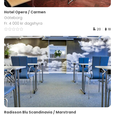
Hotel Opera / Carmen
Göteborg
Fr. 4 000 kr dagshyra
20
18
Radisson Blu Scandinavia / Marstrand