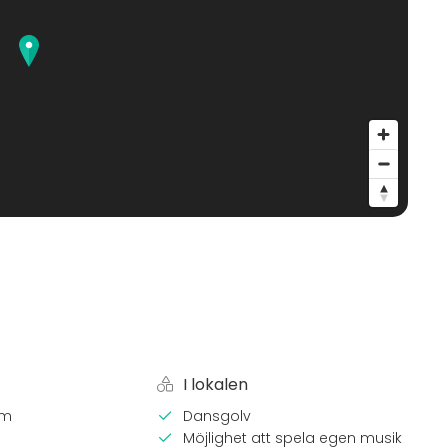
I lokalen
em
Dansgolv
Möjlighet att spela egen musik