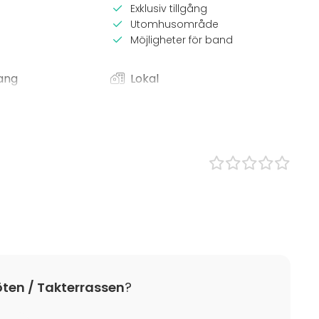
Exklusiv tillgång
Utomhusområde
Möjligheter för band
ang
Lokal
Takbar
Terrass
 Lunch
Bar / Lounge
s
Julfest
event
est
ding / Kick Off
öten / Takterrassen
?