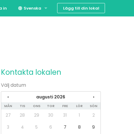
Lägg till din lokal
a in
Svenska
Suomi
English
Kontakta lokalen
Välj datum
‹
augusti 2026
›
MÅN
TIS
ONS
TOR
FRE
LÖR
SÖN
27
28
29
30
31
1
2
3
4
5
6
7
8
9