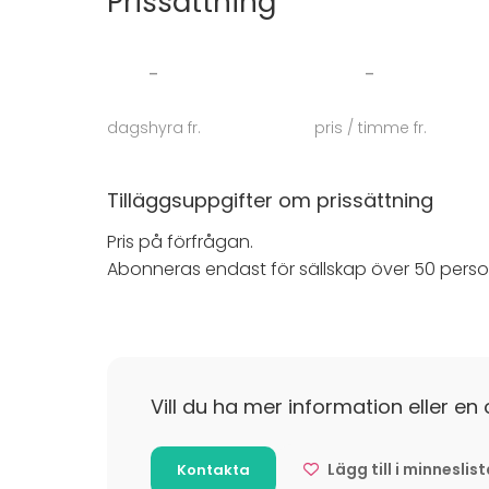
Prissättning
Välkommen att skicka en förfrågan till oss 
passar ditt evenemang bäst!
-
-
dagshyra fr.
pris / timme fr.
Tilläggsuppgifter om prissättning
Pris på förfrågan.
Abonneras endast för sällskap över 50 perso
Vill du ha mer information eller en 
Lägg till i minneslis
Kontakta