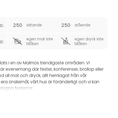
250
250
an
sittande
stående
egen mat inte
egen dryck inte
er
tillåten
tillåten
ats i en av Malmös trendigaste områden. Vi
där evenemang där fester, konferenser, bröllop eller
d all mat och dryck, allt hemlagat från vår
 era önskemål, vårt hus är föränderligt och vi kan
orslagna festerna.
 innergård som är utmärkt att boka för utomhusevent
llning eller spelningar - vi är flexibla! Platsen är
at.