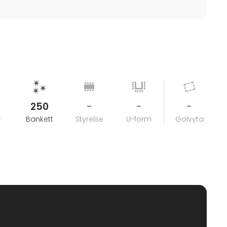
250
-
-
-
r
Bankett
Styrelse
U-form
Golvyta