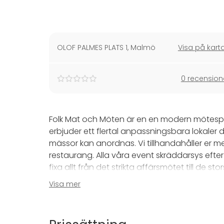
OLOF PALMES PLATS 1
,
Malmö
Visa på kart
0 recension
Folk Mat och Möten är en en modern mötespl
erbjuder ett flertal anpassningsbara lokaler 
mässor kan anordnas. Vi tillhandahåller er me
restaurang. Alla våra event skräddarsys efter
fixa allt från det strikta affärsmötet till de st
Visa mer
Takterrassen är en stor uteplats mot husets
när vädret tillåter. Sommar-AW, middagar, utstä
utrustad med bar och kök och kan hyras priv