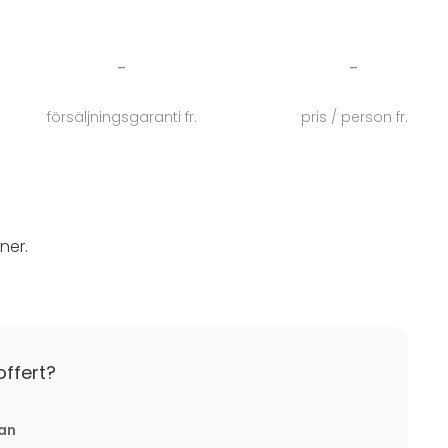
på Folk Mat & Möten och boka eventlokalen som
-
-
försäljningsgaranti fr.
pris / person fr.
ner.
offert?
tan