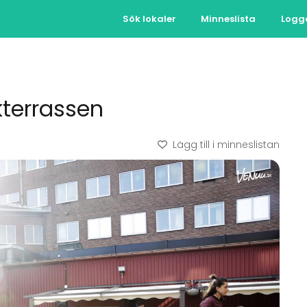
Sök lokaler
Minneslista
Logg
kterrassen
Lägg till i minneslistan