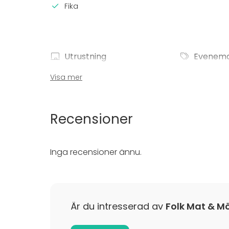
Fika
Utrustning
Evenem
Möbler
Fest
Visa mer
Servis
Bröllop
Middag /
Möte
Recensioner
Konferen
Julbord / 
Företags
Inga recensioner ännu.
Företagsf
Team buil
Är du intresserad av
Folk Mat & M