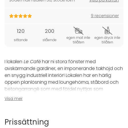
Södermalmsallén 36
,
Stockholm
Visa på kartan
9 recensioner
120
200
egen mat inte
egen dryck inte
sittande
stående
tillåten
tillåten
I lokalen
Le Café
har ni stora fönster med
avskärmande gardiner, en imponerande takhöjd och
en snygg industriell interiör! Lokalen har en härlig
öppen planlösning med loungehörna, ståbord och
betongarrangé som med fördel nyttjas som
serveringsyta med välkomstbubbel, buffé eller
Visa mer
plockrätter. Metallbjälkarna är original från
fastighetens fabrikstid och inredningen har vunnit
pris för bästa inredning av World Interiors News.
Prissättning
Under sommarmånaderna går det även att nyttja