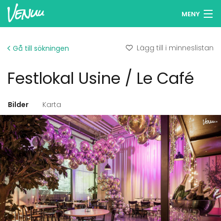
MENY
Sök lokaler
Lägg till i minneslistan
Gå till sökningen
Minneslista
Festlokal Usine / Le Café
Logga in
Svenska
Bilder
Karta
Lägg till din lokal