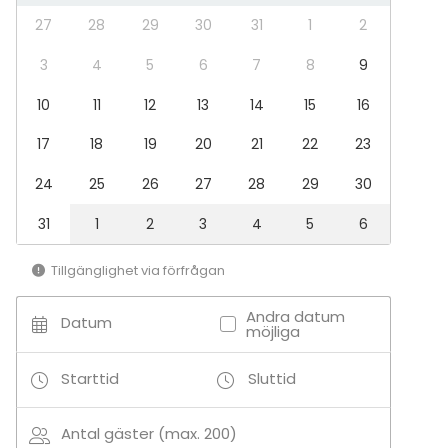
Bar / Lounge
27
28
29
30
31
1
2
3
4
5
6
7
8
9
Tilläggsuppgifter om aktiviteter
Vi erbjuder roliga aktiviteter i samband med fest,
10
11
12
13
14
15
16
mingel eller middag! Läs mer på vår hemsida:
17
18
19
20
21
22
23
https://www.usine.se/festvaning#aktiviteter
24
25
26
27
28
29
30
31
1
2
3
4
5
6
Tillgänglighet via förfrågan
Andra datum
Datum
möjliga
Starttid
Sluttid
Antal gäster (max. 200)