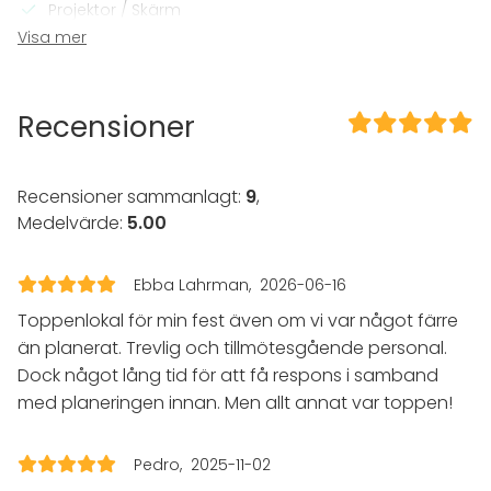
Projektor / Skärm
Wi-Fi
Visa mer
Professionellt ljudsystem
Professionell ljusteknik
Recensioner
I lokalen
Sena events tillåtna
Högljudd musik OK
Recensioner sammanlagt:
9
,
Dansgolv
Medelvärde:
5.00
Möjlighet att spela egen musik
Exklusiv tillgång
Utomhusområde
Ebba Lahrman
2026-06-16
Tillgänglighetsanpassad
Toppenlokal för min fest även om vi var något färre
Möjligheter för band
än planerat. Trevlig och tillmötesgående personal.
Utrustning
Dock något lång tid för att få respons i samband
med planeringen innan. Men allt annat var toppen!
Möbler
Servis
Whiteboard / Blädderblock
Pedro
2025-11-02
Anteckningsmaterial