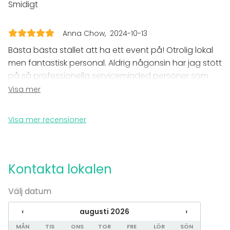
Smidigt
Evenemang
Fest
Anna Chow
2024-10-13
Bröllop
Bästa bästa stället att ha ett event på! Otrolig lokal
Middag / Lunch
men fantastisk personal. Aldrig någonsin har jag stött
Möte
Konferens
på så professionella serviceminded personer som
Julbord / Julfest
här! Så tillmötesgående och gjorde verkligen allt för
Visa mer
Företagsevent
att eventet skulle bli så bra som möjligt.
Företagsfest
Vi kommer alltid ha våra event här! Love!
Visa mer recensioner
Team building / Kick Off
Lokal
Bankettsal
Kontakta lokalen
Anpassningsbar lokal
Restaurang
Kafé
Välj datum
Industriell lokal
‹
augusti 2026
›
Festlokal
Konferenslokal
MÅN
TIS
ONS
TOR
FRE
LÖR
SÖN