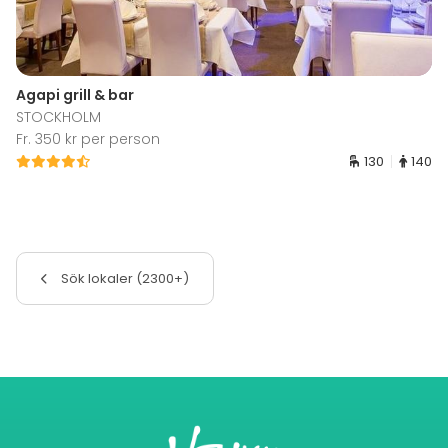
Agapi grill & bar
STOCKHOLM
Fr. 350 kr per person
130
140
Sök lokaler (2300+)