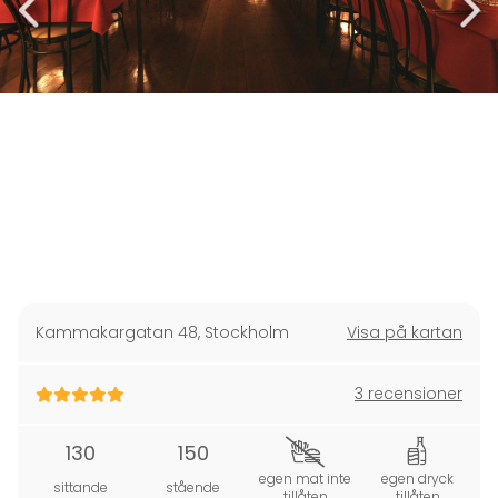
Kammakargatan 48
,
Stockholm
Visa på kartan
3 recensioner
130
150
egen mat inte
egen dryck
sittande
stående
tillåten
tillåten