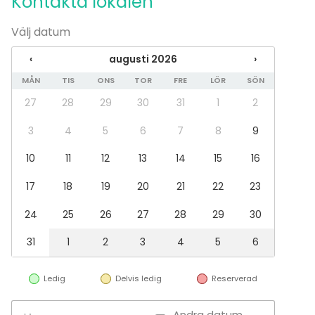
Kontakta lokalen
Ner.
Välj datum
‹
augusti 2026
›
MÅN
TIS
ONS
TOR
FRE
LÖR
SÖN
27
28
29
30
31
1
2
3
4
5
6
7
8
9
10
11
12
13
14
15
16
17
18
19
20
21
22
23
24
25
26
27
28
29
30
31
1
2
3
4
5
6
Ledig
Delvis ledig
Reserverad
Andra datum