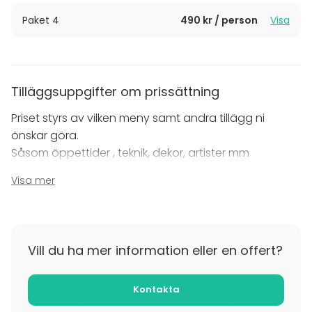
Varmt välkomna!
Paket 4
490 kr / person
Visa
Tilläggsuppgifter om prissättning
Priset styrs av vilken meny samt andra tillägg ni
önskar göra.
Såsom öppettider , teknik, dekor, artister mm
Visa mer
Tilläggsuppgifter om avbokning
10-12 veckor, i övrigt följer vi Visitas regler för
festlokalsbeställningar för festlokalen en trappa ner.
Vill du ha mer information eller en offert?
Kontakta