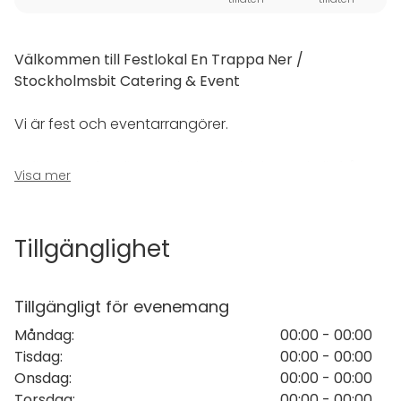
Välkommen till Festlokal En Trappa Ner /
Stockholmsbit Catering & Event
Vi är fest och eventarrangörer.
Vi finns här för dig som behöver hjälp med allt från
Visa mer
catering, festlokal och underhållning.
Vi erbjuder flera alternativ för dukning, och vid en
Tillgänglighet
visning tar vi er med genom varje detalj på plats.
På så sätt kan vi skräddarsy er fest efter era
önskemål och behov.
Tillgängligt för evenemang
Vi strävar efter att göra varje tillställning unik och
Måndag
:
00:00 - 00:00
anpassad efter just er vision om den bästa festen.
Tisdag
:
00:00 - 00:00
Onsdag
:
00:00 - 00:00
När ni bokar vår lokal får ni exklusiv tillgång till lokalen
Torsdag
:
00:00 - 00:00