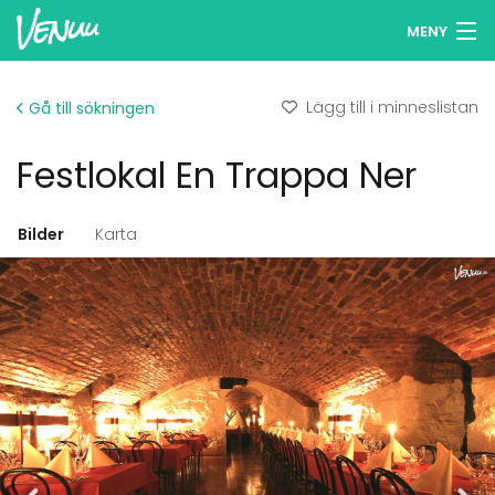
MENY
Sök lokaler
Lägg till i minneslistan
Gå till sökningen
Minneslista
Festlokal En Trappa Ner
Logga in
Svenska
Bilder
Karta
Lägg till din lokal