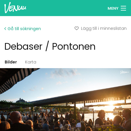
MENY
Sök lokaler
Lägg till i minneslistan
Gå till sökningen
Minneslista
Debaser / Pontonen
Logga in
Svenska
Bilder
Karta
Lägg till din lokal