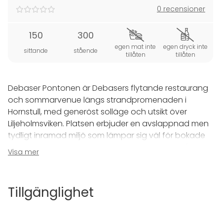
0 recensioner
150
300
egen mat inte
egen dryck inte
sittande
stående
tillåten
tillåten
Debaser Pontonen är Debasers flytande restaurang
och sommarvenue längs strandpromenaden i
Hornstull, med generöst solläge och utsikt över
Liljeholmsviken. Platsen erbjuder en avslappnad men
tydligt inramad miljö som lämpar sig väl för bokade
arrangemang där mat, dryck och stämning står i
Visa mer
centrum.
Pontonen fungerar utmärkt för allt från afterwork och
Tillgänglighet
middagar till företagsevent, mingel och privata
tillställningar. Den somriga menyn bygger på snacks,
smårätter och rätter att dela, och kan anpassas