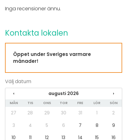
Exklusiv tillgång
Inga recensioner ännu.
Utomhusområde
Utrustning
Kontakta lokalen
Möbler
Evenemang
Öppet under Sveriges varmare
Fest
månader!
Bröllop
Middag / Lunch
Möte
Välj datum
Konferens
Julbord / Julfest
‹
augusti 2026
›
Företagsevent
Företagsfest
MÅN
TIS
ONS
TOR
FRE
LÖR
SÖN
Team building / Kick Off
27
28
29
30
31
1
2
Lokal
3
4
5
6
7
8
9
Anpassningsbar lokal
10
11
12
13
14
15
16
Restaurang