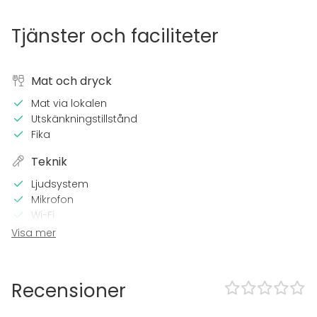
Tjänster och faciliteter
Mat och dryck
Mat via lokalen
Utskänkningstillstånd
Fika
Teknik
Ljudsystem
Mikrofon
Wi-Fi
Printer
Visa mer
I lokalen
Sena events tillåtna
Recensioner
Högljudd musik OK
Möjlighet att spela egen musik