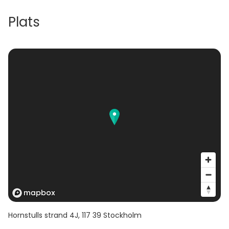
Plats
Hornstulls strand 4J
,
117 39
Stockholm