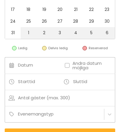
Festlokal
17
18
19
20
21
22
23
Lokal vid vattnet
Bar / Lounge
24
25
26
27
28
29
30
31
1
2
3
4
5
6
Ledig
Delvis ledig
Reserverad
Andra datum
Datum
möjliga
Starttid
Sluttid
Antal gäster (max. 300)
Evenemangstyp