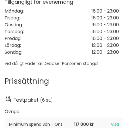
Tillgängligt för evenemang
efter sällskapets storlek och upplägg. Vid utvalda
Måndag
:
16:00 - 23:00
tillfällen under säsongen kan även enklare livemusik
Tisdag
:
16:00 - 23:00
eller DJ-format integreras i arrangemanget, med
Onsdag
:
16:00 - 23:00
havet och solnedgången som naturlig inramning.
Torsdag
:
16:00 - 23:00
Fredag
:
16:00 - 23:00
Lördag
:
12:00 - 23:00
Söndag
:
12:00 - 23:00
Vid dåligt väder är Debaser Pontonen stängd.
Prissättning
Festpaket
(
6 st.
)
Övriga
Minimum spend Sön - Ons
117 000 kr
Visa