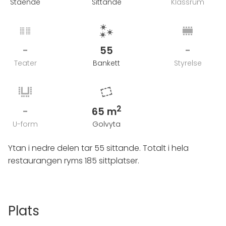
Stående
Sittande
Klassrum
-
55
-
Teater
Bankett
Styrelse
2
-
65 m
U-form
Golvyta
Ytan i nedre delen tar 55 sittande. Totalt i hela
restaurangen ryms 185 sittplatser.
Plats