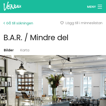
MENY
Sök lokaler
Lägg till i minneslistan
Gå till sökningen
Minneslista
B.A.R. / Mindre del
Logga in
Svenska
Bilder
Karta
Lägg till din lokal