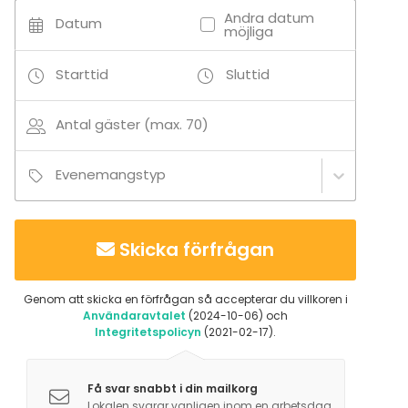
Andra datum
Datum
möjliga
Starttid
Sluttid
Antal gäster (max. 70)
Evenemangstyp
Skicka förfrågan
Genom att skicka en förfrågan så accepterar du villkoren i
Användaravtalet
(2024-10-06) och
Integritetspolicyn
(2021-02-17).
Få svar snabbt i din mailkorg
Lokalen svarar vanligen inom en arbetsdag