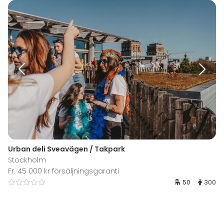
Urban deli Sveavägen / Takpark
Stockholm
Fr. 45 000 kr försäljningsgaranti
50
300