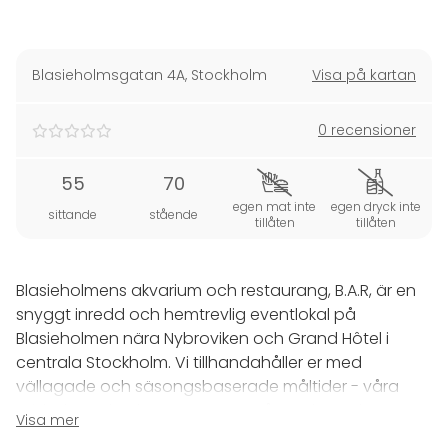
Blasieholmsgatan 4A
,
Stockholm
Visa på kartan
0 recensioner
55
70
egen mat inte
egen dryck inte
sittande
stående
tillåten
tillåten
Blasieholmens akvarium och restaurang, B.A.R, är en
snyggt inredd och hemtrevlig eventlokal på
Blasieholmen nära Nybroviken och Grand Hôtel i
centrala Stockholm. Vi tillhandahåller er med
vällagade och säsongsbaserade måltider - våra
prisbelönta kockar är experter på smaker och menyn
Visa mer
fokuserar mycket på grillad fisk med massa olika