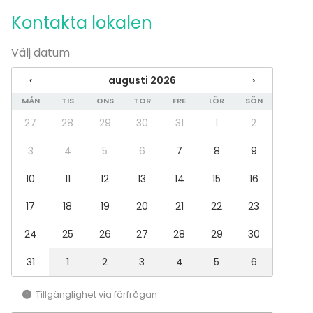
Fest
Kontakta lokalen
Bröllop
Middag / Lunch
Välj datum
Möte
Konferens
‹
augusti 2026
›
Julbord / Julfest
MÅN
TIS
ONS
TOR
FRE
LÖR
SÖN
Företagsevent
Företagsfest
27
28
29
30
31
1
2
Team building / Kick Off
3
4
5
6
7
8
9
Lokal
10
11
12
13
14
15
16
Anpassningsbar lokal
Restaurang
17
18
19
20
21
22
23
Bar / Lounge
24
25
26
27
28
29
30
31
1
2
3
4
5
6
Tillgänglighet via förfrågan