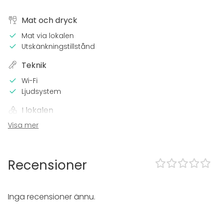
Mat och dryck
Mat via lokalen
Utskänkningstillstånd
Teknik
Wi-Fi
Ljudsystem
I lokalen
Visa mer
Tillgänglighetsanpassad
Sena events tillåtna
Ingen separat lokalhyra
Recensioner
Utrustning
Servis
Möbler
Inga recensioner ännu.
Evenemang