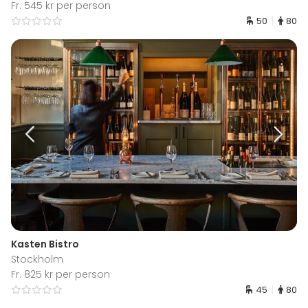
Fr. 545 kr per person
50
80
Kasten Bistro
Stockholm
Fr. 825 kr per person
45
80