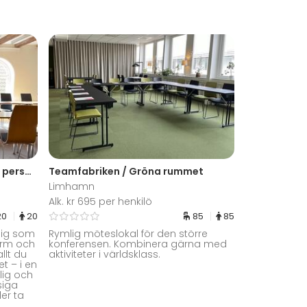
Sankt Gertrud / Mötesrum 20 personer
Teamfabriken / Gröna rummet
Limhamn
Alk. kr 695 per henkilö
20
20
85
85
dig som
Rymlig möteslokal för den större
arm och
konferensen. Kombinera gärna med
llt du
aktiviteter i världsklass.
et – i en
lig och
siga
er ta