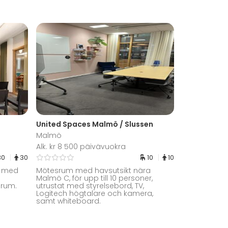
United Spaces Malmö / Slussen
Malmö
Alk. kr 8 500 päivävuokra
30
30
10
10
l med
Mötesrum med havsutsikt nära
Malmö C, för upp till 10 personer,
srum.
utrustat med styrelsebord, TV,
Logitech högtalare och kamera,
samt whiteboard.