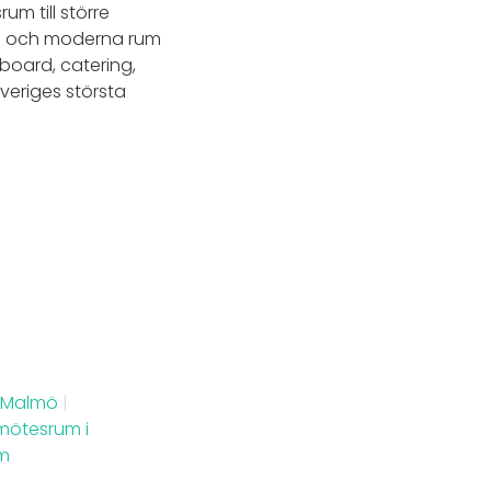
um till större
trum och moderna rum
eboard, catering,
veriges största
i Malmö
|
mötesrum i
lm