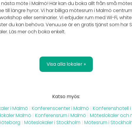
tt nästa möte i Malmö! Här kan du boka allt från små mötesr
mme till längre hyror. Vi har billiga mötesrum i Malmö cen
 workshop eller seminarier. Vi erbjuder rum med Wi-Fi, whit
ster du kan behöva. Venuu.se är en gratis tjänst som har S
er. Läs mer och boka enkelt.
Visa alla lokaler »
Katso myös:
kaler i Malmö
|
Konferenscenter i Malmö
|
Konferenshotell 
lokaler Malmö
|
Konferensrum i Malmö
|
Möteslokaler och 
Göteborg
|
Möteslokaler i Stockholm
|
Mötesrum i Stockho