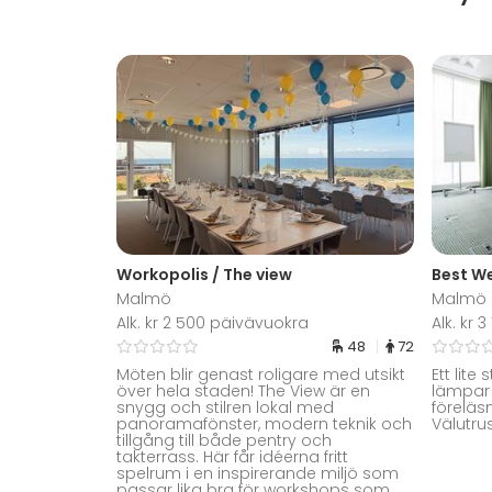
Workopolis / The view
Malmö
Malmö
Alk. kr 2 500 päivävuokra
Alk. kr 
48
72
Möten blir genast roligare med utsikt
Ett lit
över hela staden! The View är en
lämpar s
snygg och stilren lokal med
föreläs
panoramafönster, modern teknik och
Välutru
tillgång till både pentry och
takterrass. Här får idéerna fritt
spelrum i en inspirerande miljö som
passar lika bra för workshops som