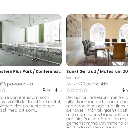
Best Western Plus Park / Konferensrum B
Malmö
3 196 päivävuokra
Alk. kr 720 per henkilö
16
16
e större konferensrum som
Det här är mötesrummet för 
ig väl till det lite större mötet,
gillar kombon av historisk ch
ningen eller presentationen.
moderna lösningar. Här finns a
stat med allt som...
behöver – från tekniken till kaff
miljö som känns både person
proffsig. Pausa gärna i de my
gemensamma utrymmena ell
en runda på den charmiga