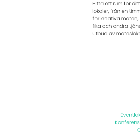
Hitta ett rum för di
lokaler, från en ti
för kreativa möten,
fika och andra tjän
utbud av möteslokal
Eventlo
Konferens