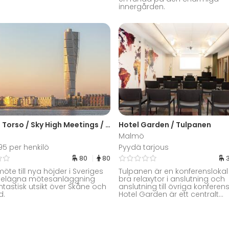
innergården.
Turning Torso / Sky High Meetings / Större grupp
Hotel Garden / Tulpanen
Malmö
995 per henkilö
Pyydä tarjous
80
80
möte till nya höjder i Sveriges
Tulpanen är en konferensloka
belägna mötesanläggning
bra relaxytor i anslutning och
tastisk utsikt över Skåne och
anslutning till övriga konferen
d.
Hotel Garden är ett centralt...