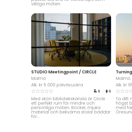
viktiga möten.
STUDIO Meetingpoint / CIRCLE
Malmö
Malmö
Alk. kr 5 000 päivävuokra
Alk. kr 
8
8
Med skön bibliotekskänsla är Circle
Ta ditt 
ett perfekt rum för mindre och
högst 
personliga möten. Böcker, mjuka
med fan
material och bekväma stolar bäddar
Öresun
för...