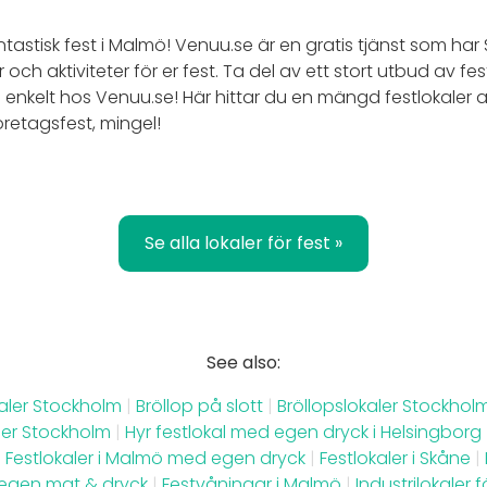
ntastisk fest i Malmö! Venuu.se är en gratis tjänst som har
 och aktiviteter för er fest. Ta del av ett stort utbud av fes
enkelt hos Venuu.se! Här hittar du en mängd festlokaler at
företagsfest, mingel!
Se alla lokaler för fest »
See also:
okaler Stockholm
|
Bröllop på slott
|
Bröllopslokaler Stockhol
ler Stockholm
|
Hyr festlokal med egen dryck i Helsingborg
|
Festlokaler i Malmö med egen dryck
|
Festlokaler i Skåne
|
egen mat & dryck
|
Festvåningar i Malmö
|
Industrilokaler f