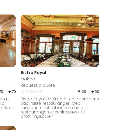
Bistro Royal
Malmö
Request a quote
70
70
50
50
an ni
Bistro Royal i Malmö är en av stadens
 Ta
vackraste restauranger. Med
unika
möjligheter att abonnera hela
restaurangen eller sitta avskilt i
drottningssalen.