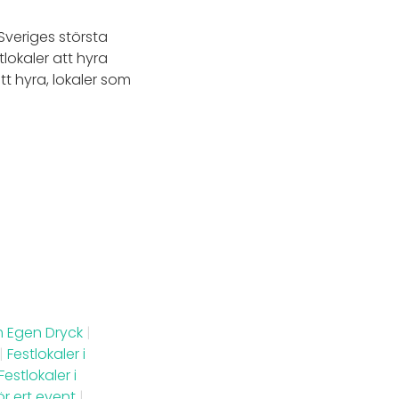
 Sveriges största
tlokaler att hyra
t hyra, lokaler som
m Egen Dryck
|
|
Festlokaler i
Festlokaler i
ör ert event
|