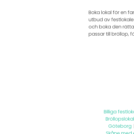
Boka lokal för en fa
utbud av festlokaler
och boka den rätta 
passar till bröllop, 
Billiga festl
Bröllopsloka
Göteborg
Skåne med 