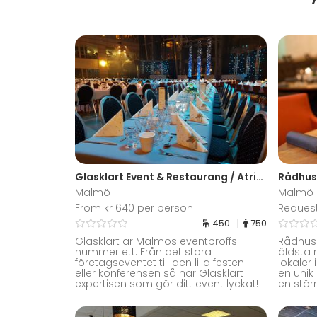
Glasklart Event & Restaurang / Atrium
Rådhus
Malmö
Malmö
From kr 640 per person
Reques
450
750
Glasklart är Malmös eventproffs
Rådhusk
nummer ett. Från det stora
äldsta r
företagseventet till den lilla festen
lokaler
eller konferensen så har Glasklart
en unik 
expertisen som gör ditt event lyckat!
en stör