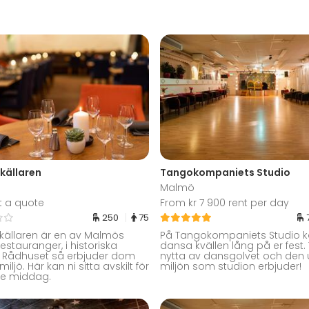
källaren
Tangokompaniets Studio
Malmö
t a quote
From kr 7 900 rent per day
250
75
ällaren är en av Malmös
På Tangokompaniets Studio k
estauranger, i historiska
dansa kvällen lång på er fest.
 i Rådhuset så erbjuder dom
nytta av dansgolvet och den 
miljö. Här kan ni sitta avskilt för
miljön som studion erbjuder!
re middag.