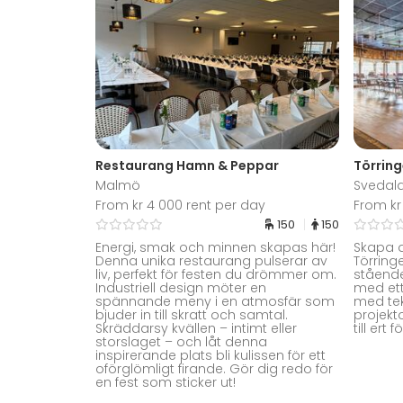
Restaurang Hamn & Peppar
Törrin
Malmö
Svedal
From kr 4 000 rent per day
From kr
150
150
Energi, smak och minnen skapas här!
Skapa d
Denna unika restaurang pulserar av
Törring
liv, perfekt för festen du drömmer om.
ståend
Industriell design möter en
med ett 
spännande meny i en atmosfär som
med tek
bjuder in till skratt och samtal.
projekto
Skräddarsy kvällen – intimt eller
till ert
storslaget – och låt denna
inspirerande plats bli kulissen för ett
oförglömligt firande. Gör dig redo för
en fest som sticker ut!