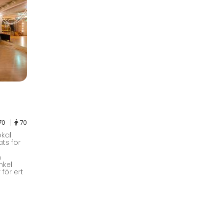
70
70
kal i
ats för
n
nkel
 för ert