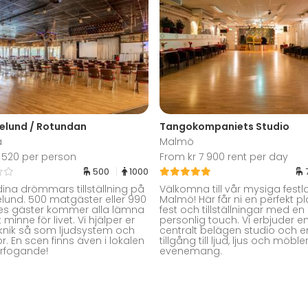
gelund / Rotundan
Tangokompaniets Studio
a
Malmö
 520 per person
From kr 7 900 rent per day
500
1000
ina drömmars tillställning på
Välkomna till vår mysiga festlo
elund. 500 matgäster eller 990
Malmö! Här får ni en perfekt pl
es gäster kommer alla lämna
fest och tillställningar med en
minne för livet. Vi hjälper er
personlig touch. Vi erbjuder e
nik så som ljudsystem och
centralt belägen studio och e
r. En scen finns även i lokalen
tillgång till ljud, ljus och möbler
 förfogande!
evenemang.