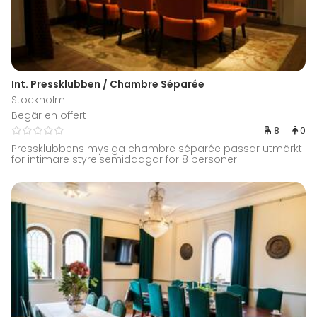
Int. Pressklubben / Chambre Séparée
Stockholm
Begär en offert
8
0
Pressklubbens mysiga chambre séparée passar utmärkt
för intimare styrelsemiddagar för 8 personer.