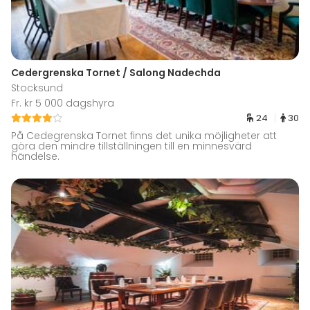
Cedergrenska Tornet / Salong Nadechda
Stocksund
Fr. kr 5 000 dagshyra
24
30
På Cedegrenska Tornet finns det unika möjligheter att
göra den mindre tillställningen till en minnesvärd
händelse.