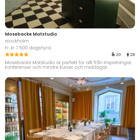
Mosebacke Matstudio
stockholm
Fr. kr 7 500 dagshyra
20
28
Mosebacke Matstudio är perfekt för allt från inspelningar,
konferenser och mindre kurser och middagar.