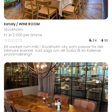
Eataly / WINE ROOM
Stockholm
Fr. kr 2 000 per timme
24
30
Ett vackert rum mitt i Stockholm city som passar för det
intimare eventet. Vad sägs om att boka till en italiensk
provsmakning?