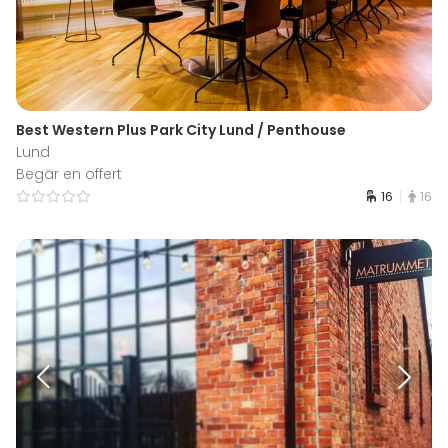
Best Western Plus Park City Lund / Penthouse
Lund
Begär en offert
16
16