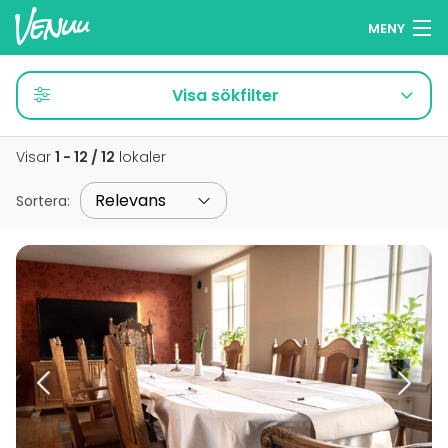
MENY
Sök lokaler
Visa sökfilter
Minneslista
Visar
1 - 12 / 12
lokaler
Logga in
Sortera
:
Svenska
Lägg till din lokal