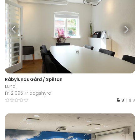
Råbylunds Gård / Spiltan
Lund
Fr. 2 095 kr dagshyra
8
8