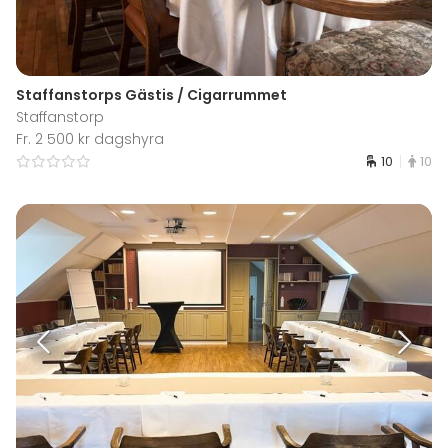
Staffanstorps Gästis / Cigarrummet
Staffanstorp
Fr. 2 500 kr dagshyra
10
10