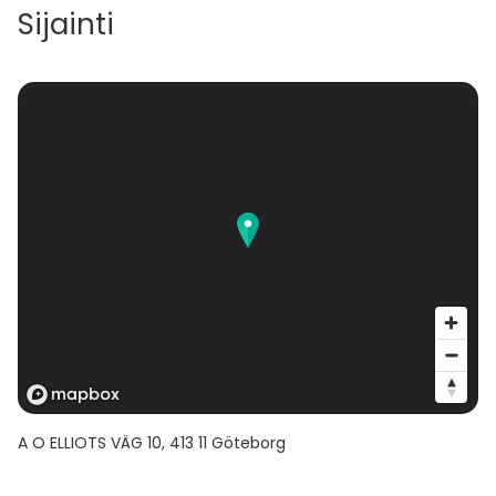
Sijainti
A O ELLIOTS VÄG 10
,
413 11
Göteborg