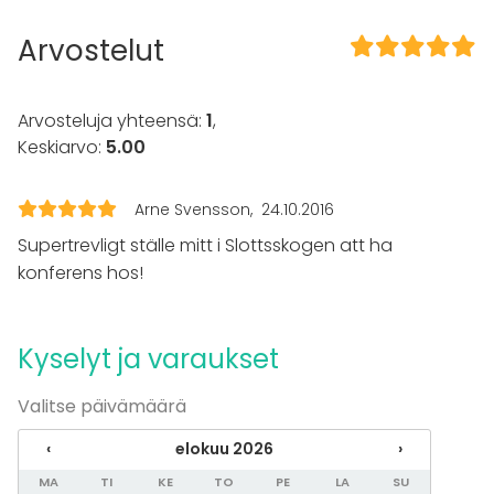
Esiintymislava
Arvostelut
Astiasto
Fläppi- / Valkotaulu
Muistiinpanovälineet
Arvosteluja yhteensä:
1
,
Tapahtumatyypit
Keskiarvo:
5.00
Juhlat
Häät
Arne Svensson
24.10.2016
Illallinen / lounas
Supertrevligt ställe mitt i Slottsskogen att ha
Kokous
Seminaari / konferenssi
konferens hos!
Pikkujoulut
Business / Corporate Event
Company Party
Kyselyt ja varaukset
Team building / Recreation
Valitse päivämäärä
Tilatyypit
Juhlasali
‹
elokuu 2026
›
Monitoimitila
MA
TI
KE
TO
PE
LA
SU
Ravintola