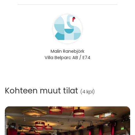
Malin Ranebjörk
Villa Belparc AB / E74
Kohteen muut tilat
(
4 kpl
)