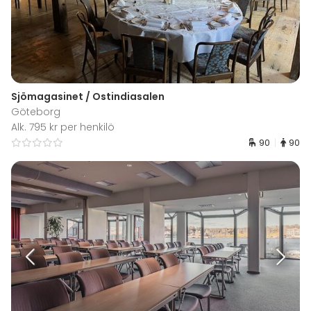
Sjömagasinet / Ostindiasalen
Göteborg
Alk. 795 kr per henkilö
90
90