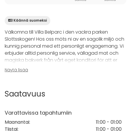
Käännä suomeksi
Välkomna till Villa Belparc i den vackra parken
Slottsskogen! Hos oss möts ni av en sagolik miljö och
kunnig personal med ett personligt engagemang. Vi
erbjuder alltid personlig service, vällagad mat och
magiska bakverk från vårt eget konditori för att er
tillställning ska bli precis så unik som ni önskar.
Näytä lisää
Här presenterar vi konferens- och festrum E74, en 74
kvadratmeter stor lokal med en vacker utsikt över
Saatavuus
Stora Dammens fontän. Rummet är beläget en
trappa upp (utan tillgång till hiss) och rymmer upp till
70 personer. Det är ett rum som passar utmärkt för
Varattavissa tapahtumiin
det mindre bröllopet, festen eller konferensen.
Maanantai
:
11:00 - 01:00
Tiistai
:
11:00 - 01:00
Planerar ni fest finns både en mindre bar och ett