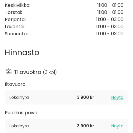
Keskiviikko
:
11:00 - 01:00
dansgolv tillgängligt för er som vill fira, och vi på Villa
Torstai
:
11:00 - 01:00
Belparc har en lång erfarenhet av att arrangera just
Perjantai
:
11:00 - 03:00
fest och bröllop. Om ni istället ska hålla en
Lauantai
:
11:00 - 03:00
inspirerande konferens är rummet fullt utrustat med
Sunnuntai
:
11:00 - 03:00
projektor, dator, whiteboard och blädderblock.
Oavsett om ni vill ha en mindre sluten fest eller fira
Hinnasto
kärleken stort – under sommaren finns även
möjlighet till utomhusarrangemang under stjärnorna i
Slottsskogens bästa läge – så ser vi till att skapa ett
Tilavuokra
(
3 kpl
)
minne för livet.
Iltavuoro
Varmt välkomna till oss!
Lokalhyra
3 900 kr
Näytä
Puolikas päivä
Lokalhyra
3 900 kr
Näytä