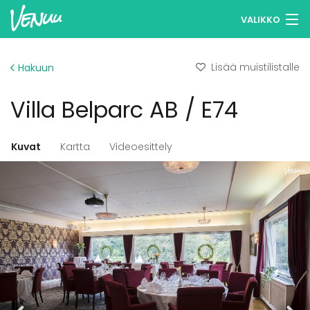
VALIKKO
Selaa tiloja
Lisää muistilistalle
Hakuun
Muistilistasi
Villa Belparc AB / E74
Kirjaudu
Suomi
Kuvat
Kartta
Videoesittely
Ilmoita kohteesi