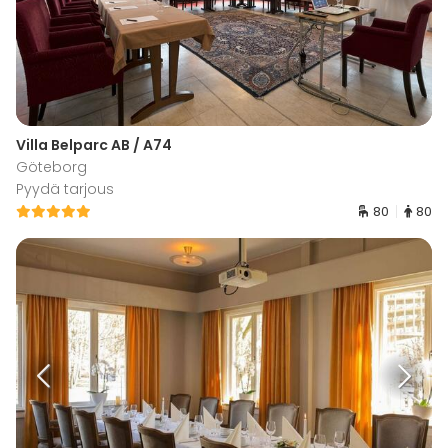
Villa Belparc AB / A74
Göteborg
Pyydä tarjous
80
80