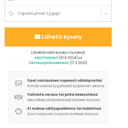
Tapahtuman tyyppi
Lähetä kysely
Lähettämällä kyselyn hyväksyt
käyttöehdot
(10.6.2024) ja
tietosuojalausekkeen
(17.2.2021).
Saat vastauksen nopeasti sähköpostiisi
Kohde vastaa tyypillisesti työpäivän aikana
Vahvista varaus tai jatka keskustelua
Neuvottele yksityiskohdat kohteen kanssa
Et maksa välityspalkkiota tai lisähintaa
Sovi maksusta suoraan kohteen kanssa