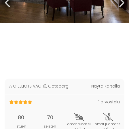
A O ELLIOTS VÄG 10
,
Göteborg
Näytä kartalla
1 arvostelu
80
70
omat ruoat ei
omat juomat ei
istuen
seisten
sallittu
sallittu