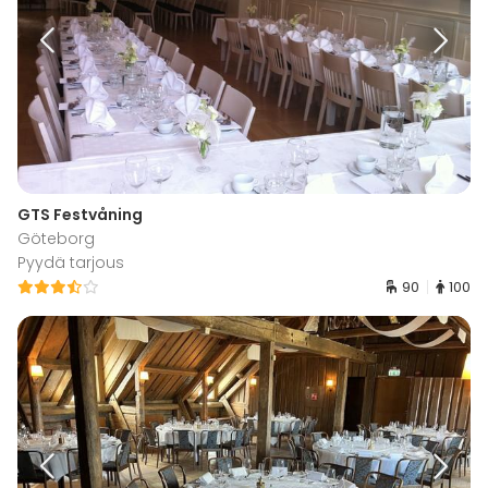
GTS Festvåning
Göteborg
Pyydä tarjous
90
100