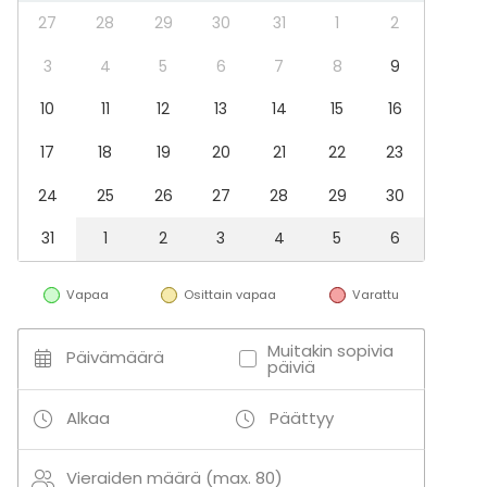
Kartano / Huvila
27
28
29
30
31
1
2
Aktiviteetit
3
4
5
6
7
8
9
Ulkoilu
10
11
12
13
14
15
16
17
18
19
20
21
22
23
24
25
26
27
28
29
30
31
1
2
3
4
5
6
Vapaa
Osittain vapaa
Varattu
Muitakin sopivia
Päivämäärä
päiviä
Alkaa
Päättyy
Vieraiden määrä (max. 80)