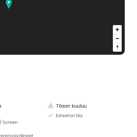
a
Tilaan kuuluu
Esteetön tila
 / Screen
erenssivälineet