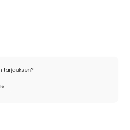
n tarjouksen?
n ankomst.
mst debiteras 75% av avtalat pris.
lle
omst debiteras 100%.
jd av beställningen skall dessa ersättas till fullo av
 via e-mail som återbekräftas av anläggningen.