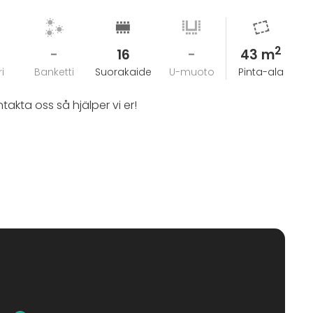
2
-
16
-
43 m
i
Banketti
Suorakaide
U-muoto
Pinta-ala
ntakta oss så hjälper vi er!