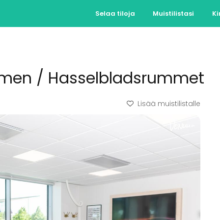
Selaa tiloja
Muistilistasi
Ki
lmen / Hasselbladsrummet
Lisää muistilistalle