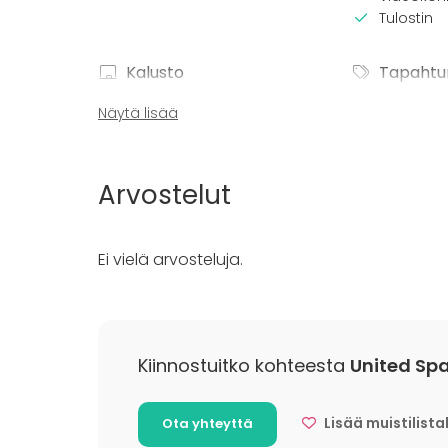
Tulostin
Kalusto
Tapahtu
Furniture
Juhlat
Näytä lisää
Fläppi- / Valkotaulu
Häät
Muistiinpanovälineet
Illallinen 
Kokous
Arvostelut
Seminaari
Pikkujoulu
Business 
Ei vielä arvosteluja.
Company
Team buil
Lisätietoa palveluista ja puitteista
Kiinnostuitko kohteesta
United Sp
Det ingår vatten, kaffe och te i alla priserna. Me
en hälsofika till gottefika samt full catering.
Lisää muistilista
Vi har även alltid en receptionist på plats som
Ota yhteyttä