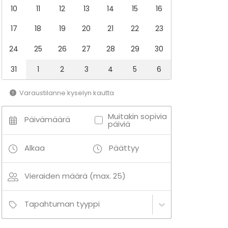
10
11
12
13
14
15
16
17
18
19
20
21
22
23
24
25
26
27
28
29
30
31
1
2
3
4
5
6
Varaustilanne kyselyn kautta
Muitakin sopivia
Päivämäärä
päiviä
Alkaa
Päättyy
Vieraiden määrä (max. 25)
Tapahtuman tyyppi