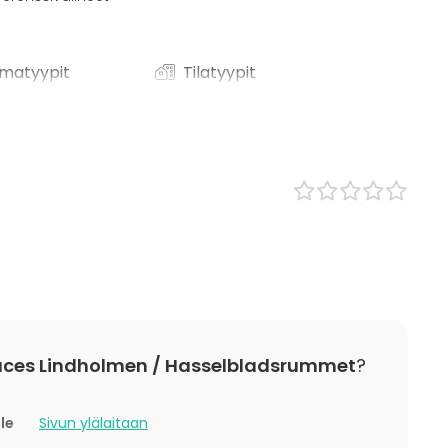
matyypit
Tilatyypit
Conference space
Konferenssikeskus
/ lounas
 / konferenssi
t
/ Corporate Event
 Party
ding / Recreation
aces Lindholmen / Hasselbladsrummet
?
n vill ni ha en liten energikick så erbjuder vi allt ifrån
lle
Sivun ylälaitaan
 kan hjälpa till med allt ni behöver!