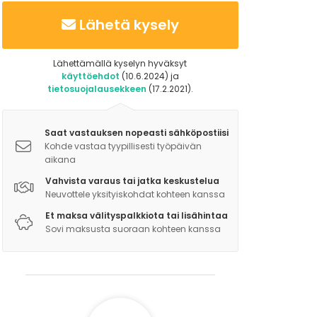
Lähetä kysely
Lähettämällä kyselyn hyväksyt
käyttöehdot
(10.6.2024) ja
tietosuojalausekkeen
(17.2.2021).
Saat vastauksen nopeasti sähköpostiisi
Kohde vastaa tyypillisesti työpäivän
aikana
Vahvista varaus tai jatka keskustelua
Neuvottele yksityiskohdat kohteen kanssa
Et maksa välityspalkkiota tai lisähintaa
Sovi maksusta suoraan kohteen kanssa