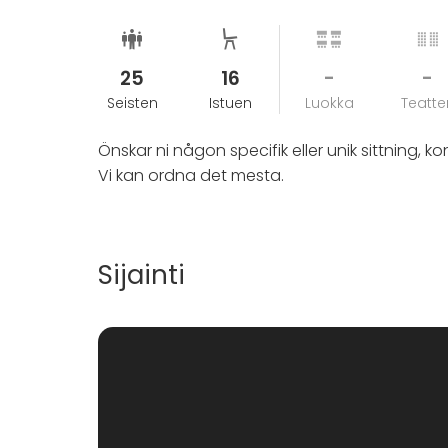
25
16
-
-
Seisten
Istuen
Luokka
Teatter
Önskar ni någon specifik eller unik sittning, ko
Vi kan ordna det mesta.
Sijainti