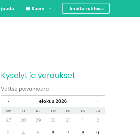
Ilmoita kohteesi
rjaudu
Suomi
Svenska
English
Kyselyt ja varaukset
Valitse päivämäärä
‹
elokuu 2026
›
MA
TI
KE
TO
PE
LA
SU
27
28
29
30
31
1
2
3
4
5
6
7
8
9