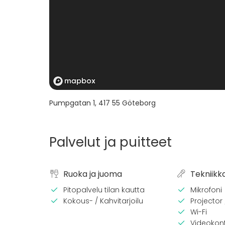
Pumpgatan 1
,
417 55
Göteborg
Palvelut ja puitteet
Ruoka ja juoma
Tekniikk
Pitopalvelu tilan kautta
Mikrofoni
Kokous- / Kahvitarjoilu
Projector
Wi-Fi
Videokonf