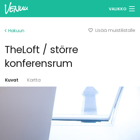
VALIKKO
Selaa tiloja
Lisää muistilistalle
Hakuun
Muistilistasi
TheLoft / större
Kirjaudu
konferensrum
Suomi
Kuvat
Kartta
Ilmoita kohteesi