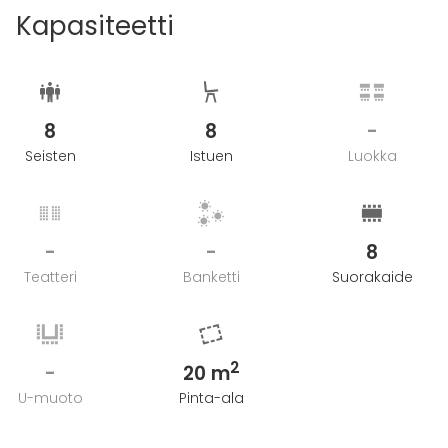
Kapasiteetti
8
8
-
Seisten
Istuen
Luokka
-
-
8
Teatteri
Banketti
Suorakaide
2
-
20 m
U-muoto
Pinta-ala