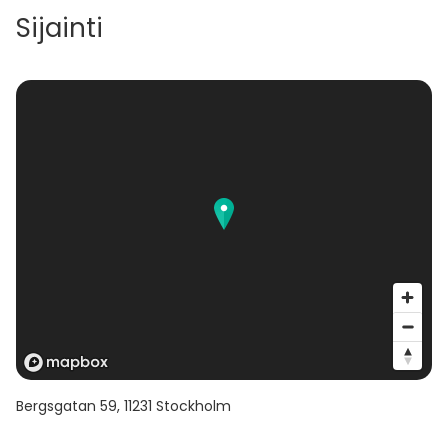
Sijainti
Bergsgatan 59
,
11231
Stockholm