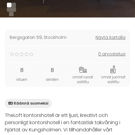
Bergsgatan 59
,
Stockholm
Näytä kartalla
0 arvostelua
8
8
omat ruoat
omat juomat
istuen
seisten
sallittu
sallittu
Käännä suomeksi
TheLoft kontorshotell är ett ljust, kreativt och
personligt kontorshotell i en fantastisk takvåning i
hjärtat av Kungsholmen. Vi tillhandahåller vårt