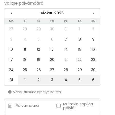
Valitse päivämäärä
‹
elokuu 2026
›
MA
TI
KE
TO
PE
LA
SU
27
28
29
30
31
1
2
3
4
5
6
7
8
9
10
11
12
13
14
15
16
17
18
19
20
21
22
23
24
25
26
27
28
29
30
31
1
2
3
4
5
6
Varaustilanne kyselyn kautta
Muitakin sopivia
Päivämäärä
päiviä