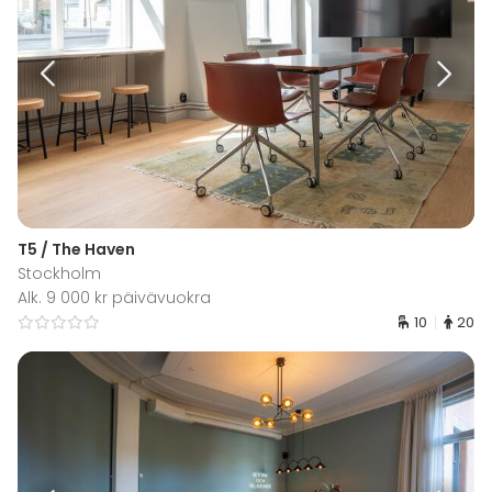
T5 / The Haven
Stockholm
Alk. 9 000 kr päivävuokra
10
20