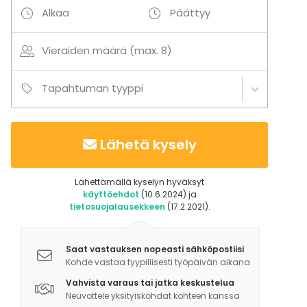
Alkaa
Päättyy
Vieraiden määrä (max. 8)
Tapahtuman tyyppi
Lähetä kysely
Lähettämällä kyselyn hyväksyt
käyttöehdot
(10.6.2024) ja
tietosuojalausekkeen
(17.2.2021).
Saat vastauksen nopeasti sähköpostiisi
Kohde vastaa tyypillisesti työpäivän aikana
Vahvista varaus tai jatka keskustelua
Neuvottele yksityiskohdat kohteen kanssa