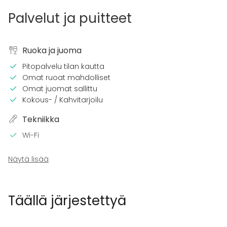
Palvelut ja puitteet
Ruoka ja juoma
Pitopalvelu tilan kautta
Omat ruoat mahdolliset
Omat juomat sallittu
Kokous- / Kahvitarjoilu
Tekniikka
Wi-Fi
Kalusto
Näytä lisää
Keittiö asiakkaan käytössä
Fläppi- / Valkotaulu
Astiasto
Täällä järjestettyä
Tapahtumatyypit