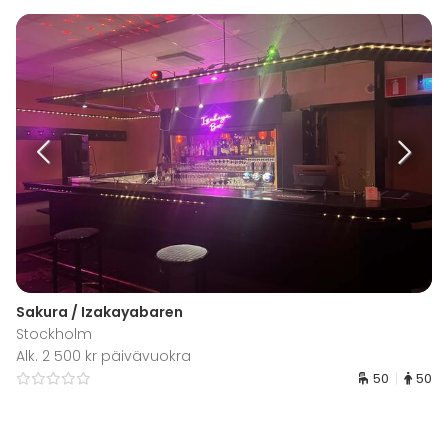
Sakura / Izakayabaren
Stockholm
Alk. 2 500 kr päivävuokra
50
50