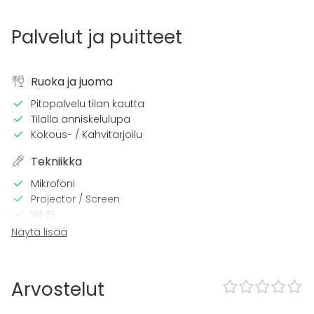
Palvelut ja puitteet
Ruoka ja juoma
Pitopalvelu tilan kautta
Tilalla anniskelulupa
Kokous- / Kahvitarjoilu
Tekniikka
Mikrofoni
Projector / Screen
Wi-Fi
Pro äänilaitteisto
Näytä lisää
Pro valaistustekniikka
Tilaan kuuluu
Arvostelut
Outdoor area
Majoittumismahdollisuus