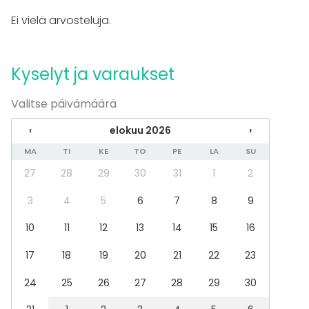
Ei vielä arvosteluja.
Kalusto
Astiasto
Fläppi- / Valkotaulu
Kyselyt ja varaukset
Muistiinpanovälineet
Tapahtumatyypit
Valitse päivämäärä
Juhlat
‹
elokuu 2026
›
Häät
MA
TI
KE
TO
PE
LA
SU
Illallinen / lounas
Kokous
27
28
29
30
31
1
2
Seminaari / konferenssi
Pikkujoulut
3
4
5
6
7
8
9
Business / Corporate Event
10
11
12
13
14
15
16
Company Party
Team building / Recreation
17
18
19
20
21
22
23
Tilatyypit
24
25
26
27
28
29
30
Kartano / Huvila
Luokkahuone