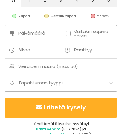
31
1
2
3
4
5
6
Vapaa
Osittain vapaa
Varattu
Muitakin sopivia
Päivämäärä
päiviä
Alkaa
Päättyy
Vieraiden määrä (max. 50)
Tapahtuman tyyppi
Lähetä kysely
Lähettämällä kyselyn hyväksyt
käyttöehdot
(10.6.2024) ja