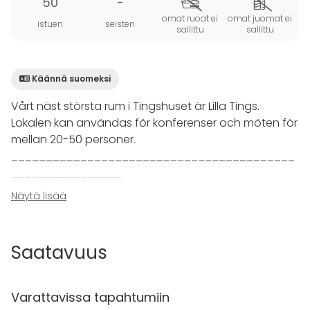
50
-
omat ruoat ei
omat juomat ei
istuen
seisten
sallittu
sallittu
Käännä suomeksi
Vårt näst största rum i Tingshuset är Lilla Tings.
Lokalen kan användas för konferenser och möten för
mellan 20-50 personer.
_________________________________________
________________
Näytä lisää
Situated in Tingshuset, our banqueting venue next to
the Inn, “Lilla Tings” is a meeting room ideal for
conferences for 20-50 people.
Saatavuus
Varattavissa tapahtumiin