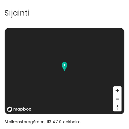
Sijainti
Stallmästaregården
,
113 47
Stockholm