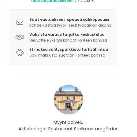
tietosuojalausekkeen
(17.2.2021).
Saat vastauksen nopeasti sähköpostiisi
Kohde vastaa tyypillisesti työpäivän aikana
Vahvista varaus tai jatka keskustelua
Neuvottele yksityiskohdat kohteen kanssa
Et maksa välityspalkkiota tai lisähintaa
Sovi maksusta suoraan kohteen kanssa
Myyntipalvelu
Aktiebolaget Restaurant Stallmästaregården