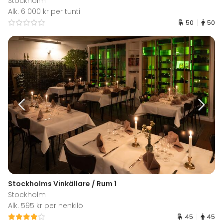
Stockholm
Alk. 6 000 kr per tunti
50
50
Stockholms Vinkällare / Rum 1
Stockholm
Alk. 595 kr per henkilö
45
45