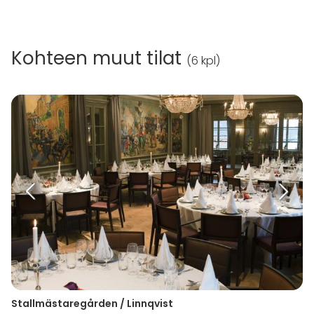
Kohteen muut tilat
(
6 kpl
)
Stallmästaregården / Linnqvist