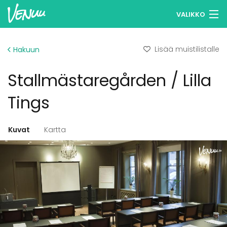
VALIKKO
Selaa tiloja
Lisää muistilistalle
Hakuun
Muistilistasi
Stallmästaregården / Lilla
Kirjaudu
Tings
Suomi
Kuvat
Kartta
Ilmoita kohteesi