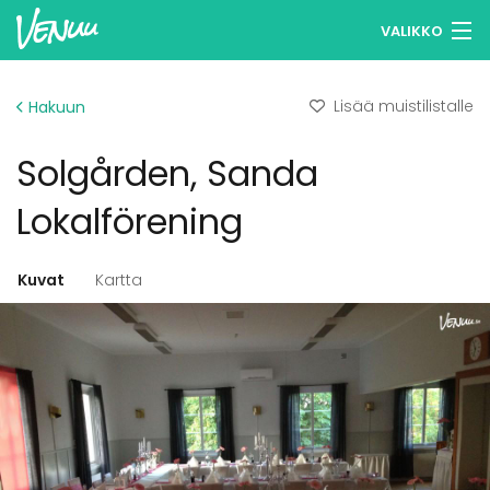
VALIKKO
Selaa tiloja
Lisää muistilistalle
Hakuun
Muistilistasi
Solgården, Sanda
Kirjaudu
Lokalförening
Suomi
Kuvat
Kartta
Ilmoita kohteesi