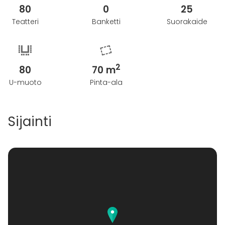
Pris: 300 kr
80
0
25
Teatteri
Banketti
Suorakaide
Lisätietoa peruutuksesta
Kontakta oss för boknings- och avbokningsregler.
2
80
70 m
U-muoto
Pinta-ala
Sijainti