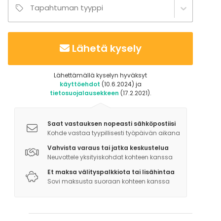
Tapahtuman tyyppi
Lisätietoa palveluista ja puitteista
Bardisk (flyttbar)
Lähetä kysely
Bord, stolar, bänkar
Porslin, glas och bestick för ca 80 pers
Lähettämällä kyselyn hyväksyt
Köksredskap/utrustning
käyttöehdot
(10.6.2024) ja
Foajé med galgar
tietosuojalausekkeen
(17.2.2021).
Lisätietoa aktiviteeteista
Saat vastauksen nopeasti sähköpostiisi
Mindre grönområden finns runt byggnaden samt
Kohde vastaa tyypillisesti työpäivän aikana
grusgård.
Vahvista varaus tai jatka keskustelua
Fotbollsplan/stor gräsyta finns att tillgå på andra
Neuvottele yksityiskohdat kohteen kanssa
sidan vägen (ej professionell)
Et maksa välityspalkkiota tai lisähintaa
Motionsspår finns i närheten samt möjlighet för
Sovi maksusta suoraan kohteen kanssa
promenader i området.
Badplats finns i närheten (ca 8 min promenad)
Båtbrygga finns i närheten (ca 5 min promenad)