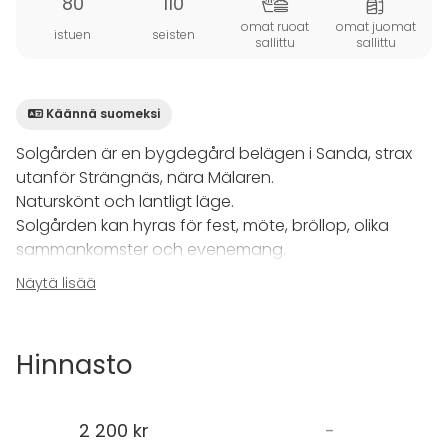
80
110
omat ruoat
omat juomat
istuen
seisten
sallittu
sallittu
Käännä suomeksi
Solgården är en bygdegård belägen i Sanda, strax
utanför Strängnäs, nära Mälaren.
Naturskönt och lantligt läge.
Solgården kan hyras för fest, möte, bröllop, olika
sammankomster och evenemang.
Plats för max 110 personer och med
Näytä lisää
dukningsmöjligheter för ca 80 personer.
Allmänt:
Hinnasto
Kapprum med galgar och 2 toaletter
Sal med möjlighet för biosittning och dukade bord
Scen
2 200 kr
-
Bardisk (flyttbar)