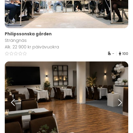
Philipssonska gården
Strängnäs
Alk. 22 900 kr päivävuokra
-
100