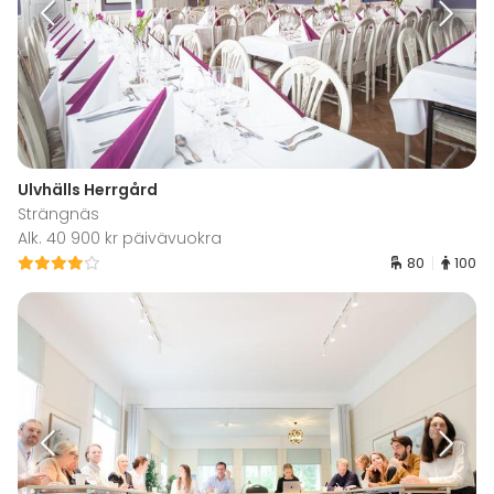
Ulvhälls Herrgård
Strängnäs
Alk. 40 900 kr päivävuokra
80
100