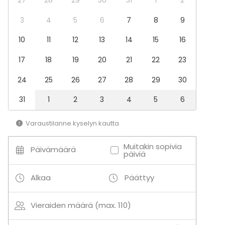
Häät
Illallinen / lounas
3
4
5
6
7
8
9
Kokous
10
11
12
13
14
15
16
Seminaari / konferenssi
Pikkujoulut
17
18
19
20
21
22
23
Business / Corporate Event
Company Party
24
25
26
27
28
29
30
Team building / Recreation
31
1
2
3
4
5
6
Tilatyypit
Juhlasali
Varaustilanne kyselyn kautta
Monitoimitila
Biletila
Muitakin sopivia
Päivämäärä
Conference space
päiviä
Board room
Alkaa
Päättyy
Aktiviteetit
Ulkoilu
Vieraiden määrä (max. 110)
Uinti
Veneily