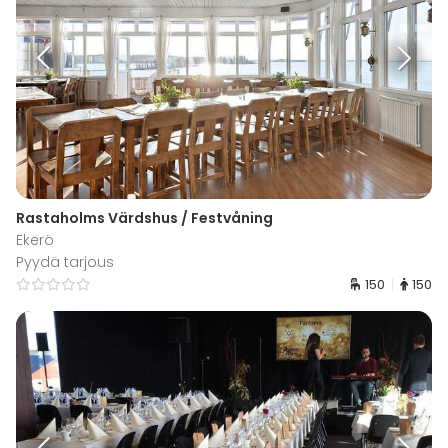
Rastaholms Värdshus / Festvåning
Ekerö
Pyydä tarjous
150
150