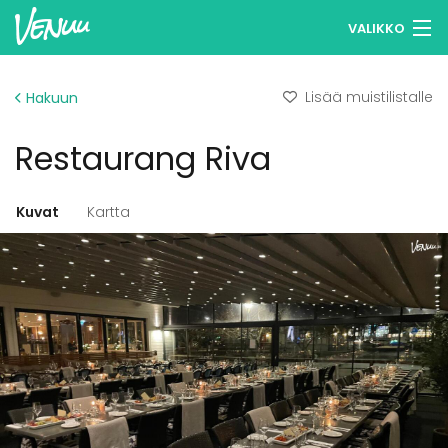
VALIKKO
Selaa tiloja
Lisää muistilistalle
Hakuun
Muistilistasi
Restaurang Riva
Kirjaudu
Suomi
Kuvat
Kartta
Ilmoita kohteesi