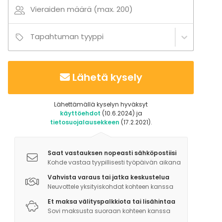
Vieraiden määrä (max. 200)
Tapahtuman tyyppi
Lähetä kysely
Lähettämällä kyselyn hyväksyt
käyttöehdot
(10.6.2024) ja
tietosuojalausekkeen
(17.2.2021).
Saat vastauksen nopeasti sähköpostiisi
Kohde vastaa tyypillisesti työpäivän aikana
Vahvista varaus tai jatka keskustelua
Neuvottele yksityiskohdat kohteen kanssa
Et maksa välityspalkkiota tai lisähintaa
Sovi maksusta suoraan kohteen kanssa