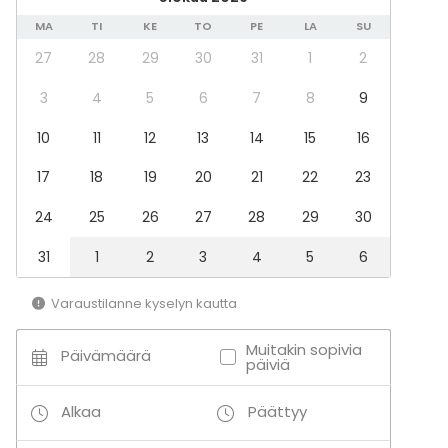
Business / Corporate Event
Company Party
MA
TI
KE
TO
PE
LA
SU
Team building / Recreation
27
28
29
30
31
1
2
Tilatyypit
3
4
5
6
7
8
9
Ravintola
10
11
12
13
14
15
16
Biletila
Lähellä rantaa
17
18
19
20
21
22
23
Baari / Lounge
24
25
26
27
28
29
30
31
1
2
3
4
5
6
Varaustilanne kyselyn kautta
Muitakin sopivia
Päivämäärä
päiviä
Alkaa
Päättyy