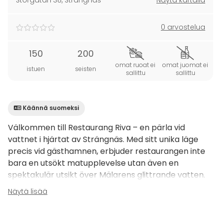
Storgatan 38
,
Strängnäs
Näytä kartalla
0 arvostelua
150
200
omat ruoat ei
omat juomat ei
istuen
seisten
sallittu
sallittu
Käännä suomeksi
Välkommen till Restaurang Riva – en pärla vid
vattnet i hjärtat av Strängnäs. Med sitt unika läge
precis vid gästhamnen, erbjuder restaurangen inte
bara en utsökt matupplevelse utan även en
spektakulär utsikt över Mälarens glittrande vatten.
Näytä lisää
Restaurang Riva är den perfekta platsen för både
små och stora sällskap. Du kan abonnera hela