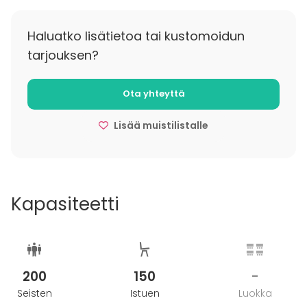
cocktails som förhöjer varje måltid.
Haluatko lisätietoa tai kustomoidun
Kontakta oss idag så skräddarsyr vi ditt evenemang!
tarjouksen?
Ota yhteyttä
Lisää muistilistalle
Kapasiteetti
200
150
-
Seisten
Istuen
Luokka