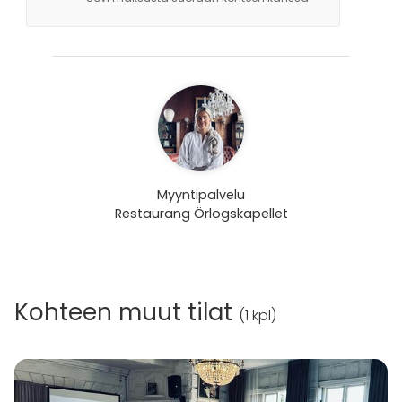
Myyntipalvelu
Restaurang Örlogskapellet
Kohteen muut tilat
(
1 kpl
)