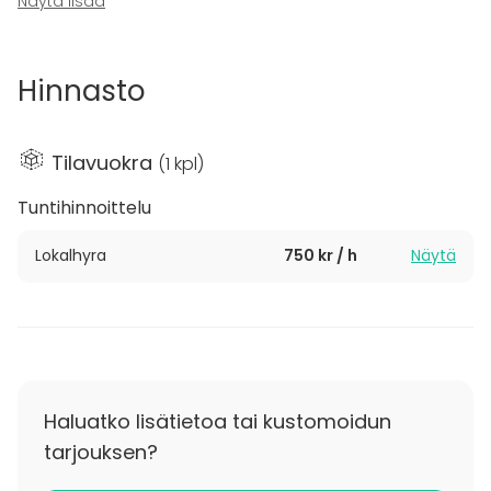
Näytä lisää
Efter en produktiv dag är ni värda riktigt got mat och
det garanteras på Örlogskapellet.
Hinnasto
Vi hjälper er att få rätt förutsättningar till just era
ändamål!
Tilavuokra
(
1 kpl
)
Tuntihinnoittelu
Lokalhyra
750 kr / h
Näytä
Haluatko lisätietoa tai kustomoidun
tarjouksen?