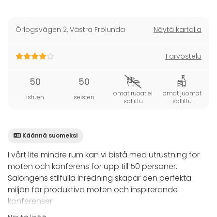
Örlogsvägen 2
,
Västra Frölunda
Näytä kartalla
1 arvostelu
50
50
omat ruoat ei
omat juomat
istuen
seisten
sallittu
sallittu
Käännä suomeksi
I vårt lite mindre rum kan vi bistå med utrustning för
möten och konferens för upp till 50 personer.
Salongens stilfulla inredning skapar den perfekta
miljön för produktiva möten och inspirerande
konferenser