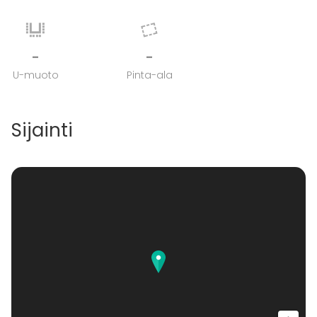
-
-
U-muoto
Pinta-ala
Sijainti