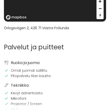
Örlogsvägen 2
,
426 71
Västra Frölunda
Palvelut ja puitteet
Ruoka ja juoma
Omat juomat sallittu
Pitopalvelu tilan kautta
Tekniikka
Kevyt äänentoisto
Mikrofoni
Projector / Screen
Wi-Fi