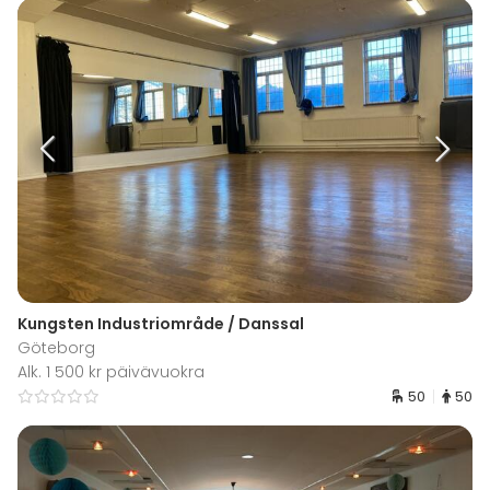
Kungsten Industriområde / Danssal
Göteborg
Alk. 1 500 kr päivävuokra
50
50