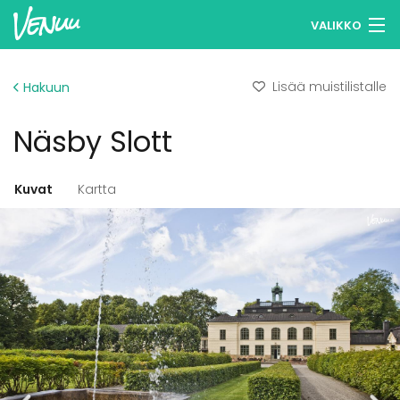
VALIKKO
Selaa tiloja
Lisää muistilistalle
Hakuun
Muistilistasi
Näsby Slott
Kirjaudu
Suomi
Kuvat
Kartta
Ilmoita kohteesi