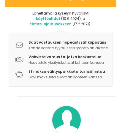
Lähellä rantaa
Garden / Patio
Lähettämällä kyselyn hyväksyt
Terassi
käyttöehdot
(10.6.2024) ja
tietosuojalausekkeen
(17.2.2021).
Aktiviteetit
Ulkoilu
Saat vastauksen nopeasti sähköpostiisi
Kohde vastaa tyypillisesti työpäivän aikana
Vahvista varaus tai jatka keskustelua
Neuvottele yksityiskohdat kohteen kanssa
Et maksa välityspalkkiota tai lisähintaa
Sovi maksusta suoraan kohteen kanssa