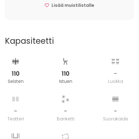
Näsbyviken och lägga till vid ångbåtsbryggan.
Lisää muistilistalle
Dessutom kan alla gäster sova över – vi erbjuder 53
hotellrum i anslutning till slottet.
Kapasiteetti
110
110
-
Seisten
Istuen
Luokka
-
-
-
Teatteri
Banketti
Suorakaide