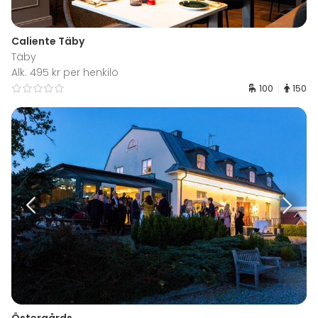
Caliente Täby
Täby
Alk. 495 kr per henkilö
100
150