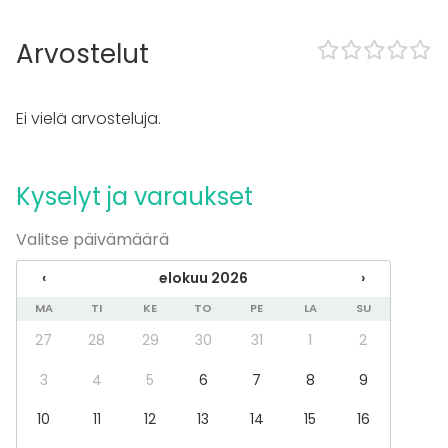
Pro valaistustekniikka
Arvostelut
Tilaan kuuluu
Late night events OK
Musiikki kovalla OK
Ei vielä arvosteluja.
Exclusive use of venue
Outdoor area
Majoittumismahdollisuus
Kyselyt ja varaukset
Can bring a band
Parking available
Sauna
Valitse päivämäärä
Kalusto
‹
elokuu 2026
›
Esiintymislava
MA
TI
KE
TO
PE
LA
SU
Palju / poreallas
27
28
29
30
31
1
2
Furniture
Games
3
4
5
6
7
8
9
Astiasto
Fläppi- / Valkotaulu
10
11
12
13
14
15
16
Pyyhkeet