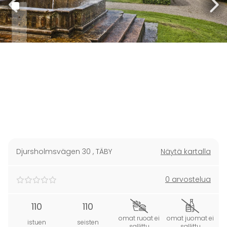
Djursholmsvägen 30
,
TÄBY
Näytä kartalla
0 arvostelua
110
110
omat ruoat ei
omat juomat ei
istuen
seisten
sallittu
sallittu