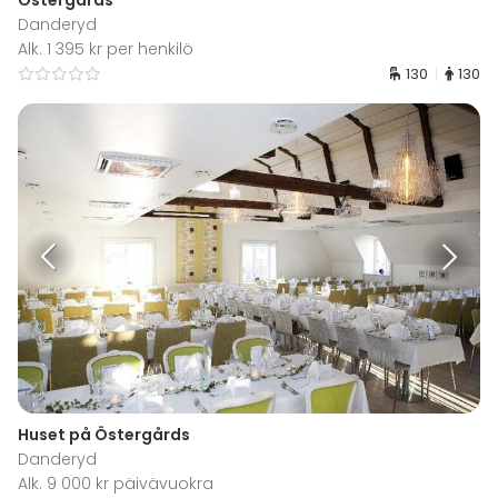
Östergårds
Danderyd
Alk. 1 395 kr per henkilö
130
130
Huset på Östergårds
Danderyd
Alk. 9 000 kr päivävuokra