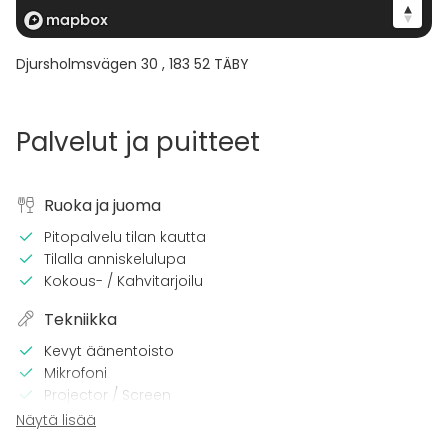
Djursholmsvägen 30
,
183 52
TÄBY
Palvelut ja puitteet
Ruoka ja juoma
Pitopalvelu tilan kautta
Tilalla anniskelulupa
Kokous- / Kahvitarjoilu
Tekniikka
Kevyt äänentoisto
Mikrofoni
Projector / Screen
Wi-Fi
Näytä lisää
Pro äänilaitteisto