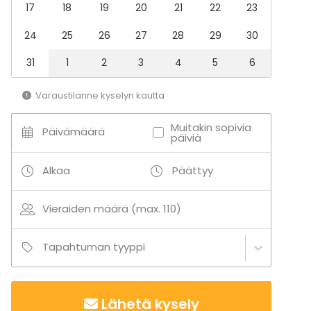
17
18
19
20
21
22
23
Tapahtumatyypit
24
25
26
27
28
29
30
Juhlat
Häät
31
1
2
3
4
5
6
Illallinen / lounas
Kokous
Varaustilanne kyselyn kautta
Seminaari / konferenssi
Pikkujoulut
Muitakin sopivia
Päivämäärä
Business / Corporate Event
päiviä
Company Party
Team building / Recreation
Alkaa
Päättyy
Tilatyypit
Vieraiden määrä (max. 110)
Juhlasali
Monitoimitila
Saunatila
Tapahtuman tyyppi
Ravintola
Hotelli
Kartano / Huvila
Lähetä kysely
Linna