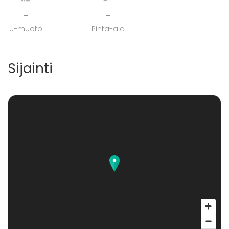
-
-
U-muoto
Pinta-ala
Sijainti