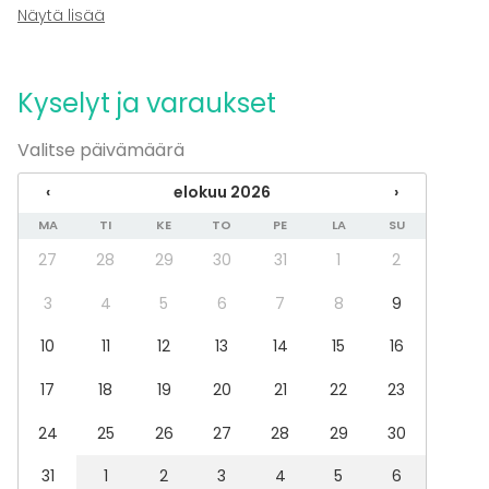
arrangerade fick ett lätt jobb efter att hjälp vi fick!
Näytä lisää
Tusen tack!
Kyselyt ja varaukset
Valitse päivämäärä
‹
elokuu 2026
›
MA
TI
KE
TO
PE
LA
SU
27
28
29
30
31
1
2
3
4
5
6
7
8
9
10
11
12
13
14
15
16
17
18
19
20
21
22
23
24
25
26
27
28
29
30
31
1
2
3
4
5
6