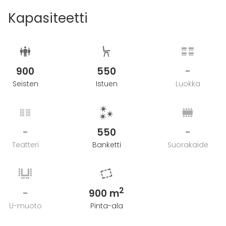
tal och musik.
Kapasiteetti
900
550
-
Seisten
Istuen
Luokka
-
550
-
Teatteri
Banketti
Suorakaide
2
-
900 m
U-muoto
Pinta-ala