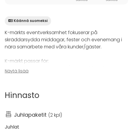
Käännä suomeksi
K-märkts eventverksamhet fokuserar på
skräddarsydda middagar, fester och evenemang i
nära samarbete med våra kunder/gäster.
K-märkt passar för:
- Större sittande middagar (mellan 100-550
Näytä lisää
personer)
- Ännu större mingel och liknande tillställningar
- Matlagningsarrangemang
Hinnasto
- Galor, fester, partyn, mässor
- Fest och arrangemang då man vill vara både inne
och ute
Juhlapaketit
(
2 kpl
)
- Konferenser med inslag av mat och dryck
Juhlat
Lokalerna i Garnisonen är kulturmärkta - därav vårt