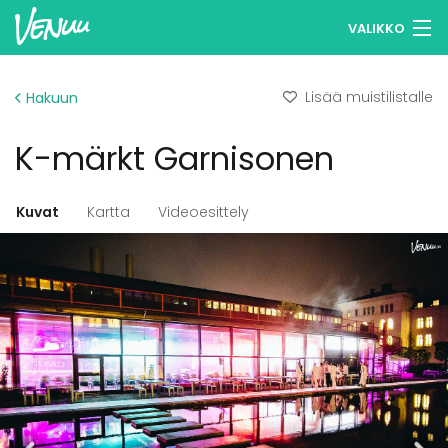
VALIKKO
Selaa tiloja
Lisää muistilistalle
Hakuun
Muistilistasi
K-märkt Garnisonen
Kirjaudu
Suomi
Kuvat
Kartta
Videoesittely
Ilmoita kohteesi