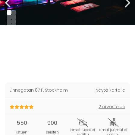
Linnegatan 87 F
,
Stockholm
Näytä kartalla
2 arvostelua
550
900
omat ruoat ei
omat juomat ei
istuen
seisten
sallittu
sallittu