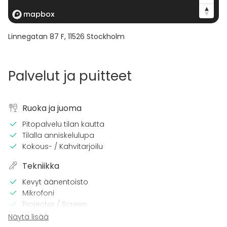
Linnegatan 87 F
,
11526
Stockholm
Palvelut ja puitteet
Ruoka ja juoma
Pitopalvelu tilan kautta
Tilalla anniskelulupa
Kokous- / Kahvitarjoilu
Tekniikka
Kevyt äänentoisto
Mikrofoni
Projector / Screen
Wi-Fi
Näytä lisää
Pro äänilaitteisto