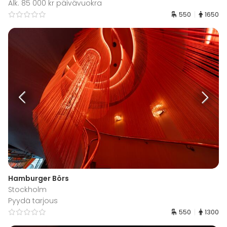
Alk. 85 000 kr päivävuokra
550
1650
Hamburger Börs
Stockholm
Pyydä tarjous
550
1300