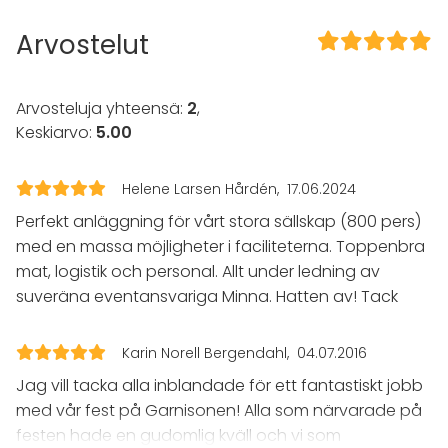
mfl.
Kokous
Seminaari / konferenssi
Arvostelut
Pikkujoulut
Business / Corporate Event
Company Party
Arvosteluja yhteensä:
2
,
Team building / Recreation
Keskiarvo:
5.00
Tilatyypit
Juhlasali
Helene Larsen Hårdén
17.06.2024
Monitoimitila
Perfekt anläggning för vårt stora sällskap (800 pers)
Ravintola
med en massa möjligheter i faciliteterna. Toppenbra
Yökerho
mat, logistik och personal. Allt under ledning av
Terassi
suveräna eventansvariga Minna. Hatten av! Tack
Aktiviteetit
Kokki- / drinkkikoulu
Karin Norell Bergendahl
04.07.2016
Jag vill tacka alla inblandade för ett fantastiskt jobb
Lisätietoa palveluista ja puitteista
med vår fest på Garnisonen! Alla som närvarade på
festen hade en gudomlig kväll och vi som
Tillstånd till 03.00 - alla dagar i veckan.