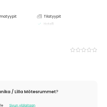
matyypit
Tilatyypit
Hotelli
Conference space
/ lounas
Board room
 / konferenssi
t
/ Corporate Event
 Party
ding / Recreation
anika / Lilla Mötesrummet
?
lle
Sivun ylälaitaan