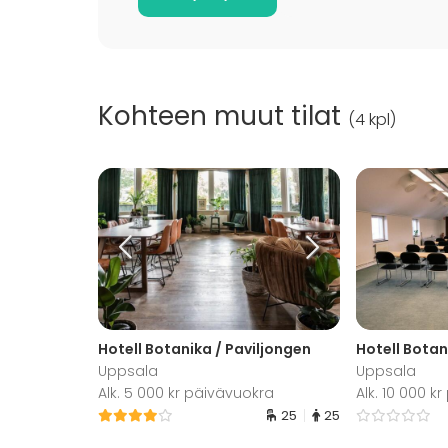
Kohteen muut tilat
(
4 kpl
)
Hotell Botanika / Paviljongen
Hotell Botan
Uppsala
Uppsala
Alk. 5 000 kr päivävuokra
Alk. 10 000 k
25
25