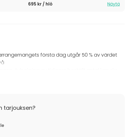
695 kr / hlö
Näytä
arrangemangets första dag utgår 50 % av värdet
vå
ingen. Avbokning av tidigare beställt antal kan ske
tällning senare än tre månader före arrangemangets
n tarjouksen?
ånade före utgår 100 % av värdet för beställningen.
lle
rangemangets början.