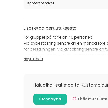
Konferenspaket
Lisätietoa peruutuksesta
För grupper på färre än 40 personer:
Vid avbeställning senare än en månad före 
för beställningen. Vid avbokning senare än t
veckor före utgår 75 % av värdet för beställn
Näytä lisää
med högst 10 % fram till sju dagar innan
arrangemangets början.
För grupper med fler än 40 personer:
Avbeställning skall ske skriftligt. Vid avbes
Haluatko lisätietoa tai kustomoidu
första dag utgår 75 % av värdet för
beställningen. Vid avbokning senare än en m
Avbokning av tidigare beställt antal kan ske
Lisää muistilista
Ota yhteyttä
med högst 10 % fram till sju dagar innan ar