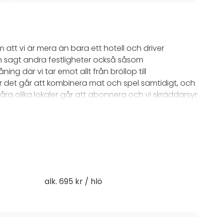
 att vi är mera än bara ett hotell och driver
som sagt andra festligheter också såsom
åning där vi tar emot allt från bröllop till
r det går att kombinera mat och spel samtidigt, och
våra olika lokaler går att abonnera och vi skräddarsyr
slokal och passar perfekt till intimare möten där man
ång till Wi-Fi och smart TV och på förfrågan går det
ärkt att koppla upp digitala möten på skärmen i
r till vår restaurang för en kopp kaffe eller trevlig
alk. 695 kr / hlö