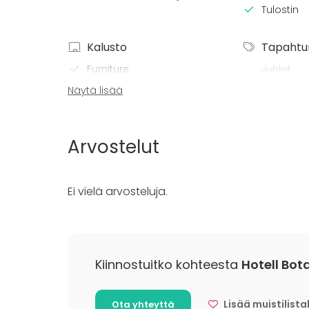
Tulostin
Kalusto
Tapahtu
Furniture
Juhlat
Astiasto
Häät
Näytä lisää
Fläppi- / Valkotaulu
Illallinen 
Muistiinpanovälineet
Kokous
Seminaari
Arvostelut
Pikkujoulu
Business 
Company
Ei vielä arvosteluja.
Team buil
Kiinnostuitko kohteesta
Hotell Bot
Lisää muistilista
Ota yhteyttä