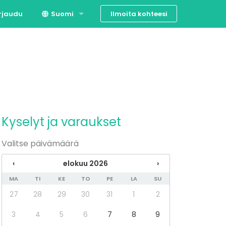
Ilmoita kohteesi
rjaudu
Suomi
Svenska
English
Kyselyt ja varaukset
Valitse päivämäärä
‹
elokuu 2026
›
MA
TI
KE
TO
PE
LA
SU
27
28
29
30
31
1
2
3
4
5
6
7
8
9