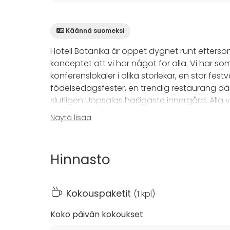
Käännä suomeksi
Hotell Botanika är öppet dygnet runt eftersom
konceptet att vi har något för alla. Vi har 
konferenslokaler i olika storlekar, en stor festv
födelsedagsfester, en trendig restaurang dä
slutligen Uppsalas härligaste innergård. Alla 
självklart varje upplevelse efter dig som kund.
Näytä lisää
Det lilla mötesrummet är vår minsta konferen
vill låta kreativiteten flöda. Rummet har tillg
Hinnasto
att hyra in extern ljud och bild. Det går utm
lokalen och när hungern kickar in kan ni kila ne
lunch.
Kokouspaketit
(
1 kpl
)
Koko päivän kokoukset