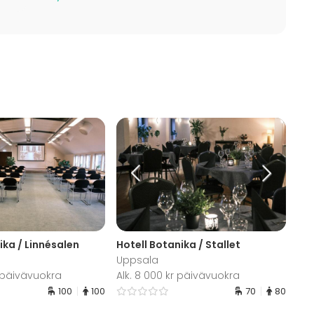
ika / Linnésalen
Hotell Botanika / Stallet
Uppsala
r päivävuokra
Alk. 8 000 kr päivävuokra
100
100
70
80