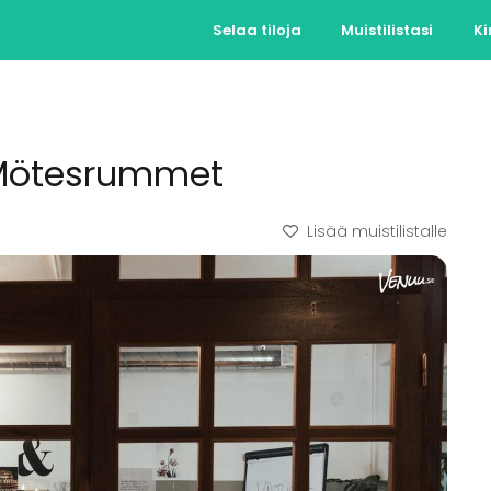
Selaa tiloja
Muistilistasi
Ki
a Mötesrummet
Lisää muistilistalle