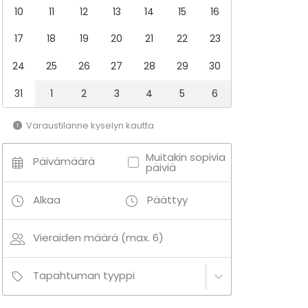
10
11
12
13
14
15
16
17
18
19
20
21
22
23
24
25
26
27
28
29
30
31
1
2
3
4
5
6
Varaustilanne kyselyn kautta
Muitakin sopivia
Päivämäärä
päiviä
Alkaa
Päättyy
Vieraiden määrä (max. 6)
Tapahtuman tyyppi