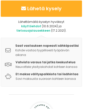
Lähetä kysely
Lähettämällä kyselyn hyväksyt
käyttöehdot
(10.6.2024) ja
tietosuojalausekkeen
(17.2.2021).
Saat vastauksen nopeasti sähköpostiisi
Kohde vastaa tyypillisesti työpäivän
aikana
Vahvista varaus tai jatka keskustelua
Neuvottele yksityiskohdat kohteen kanssa
Et maksa välityspalkkiota tai lisähintaa
Sovi maksusta suoraan kohteen kanssa