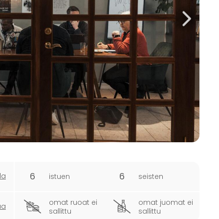
6
6
la
istuen
seisten
omat ruoat ei
omat juomat ei
ua
sallittu
sallittu